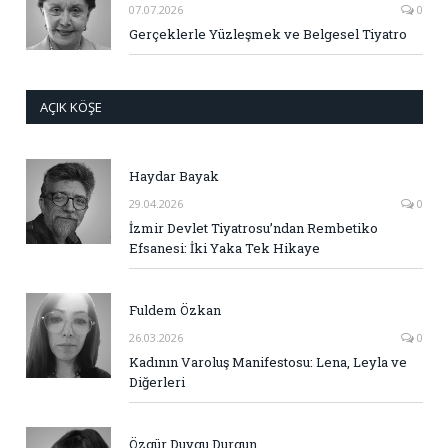
07.07.2026
0
Gerçeklerle Yüzleşmek ve Belgesel Tiyatro
AÇIK KÖŞE
Haydar Bayak
29.04.2026
0
İzmir Devlet Tiyatrosu’ndan Rembetiko
Efsanesi: İki Yaka Tek Hikaye
Fuldem Özkan
26.03.2026
0
Kadının Varoluş Manifestosu: Lena, Leyla ve
Diğerleri
Özgür Duygu Durgun