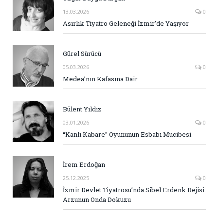
13.03.2026
0
Asırlık Tiyatro Geleneği İzmir’de Yaşıyor
Gürel Sürücü
05.03.2026
0
Medea’nın Kafasına Dair
Bülent Yıldız
03.01.2026
0
“Kanlı Kabare” Oyununun Esbabı Mucibesi
İrem Erdoğan
25.12.2025
0
İzmir Devlet Tiyatrosu’nda Sibel Erdenk Rejisi:
Arzunun Onda Dokuzu