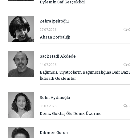
Eylemin Saf Gerçekliği
Zehra İpşiroğlu
27.07.2026
0
Akran Zorbalığı
Sacit Hadi Akdede
14.07.2026
0
Bağımsız Tiyatroların Bağımsızlığına Dair Bazı
İktisadi Gözlemler
Selin Aydınoğlu
08.07.2026
2
Deniz Göktaş Ölü Deniz Üzerine
Dikmen Gürün