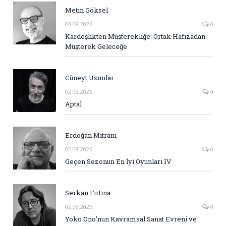
Metin Göksel
03.08.2026
0
Kardeşlikten Müşterekliğe: Ortak Hafızadan
Müşterek Geleceğe
Cüneyt Uzunlar
02.08.2026
0
Aptal
Erdoğan Mitrani
02.08.2026
0
Geçen Sezonun En İyi Oyunları IV
Serkan Fırtına
02.08.2026
0
Yoko Ono’nun Kavramsal Sanat Evreni ve