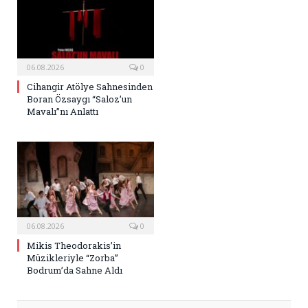
06.08.2026
0
Cihangir Atölye Sahnesinden
Boran Özsaygı “Saloz’un
Mavalı”nı Anlattı
06.08.2026
0
Mikis Theodorakis’in
Müzikleriyle “Zorba”
Bodrum’da Sahne Aldı