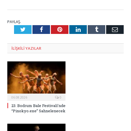
PAYLAŞ.
Twitter
Facebook
Pinterest
LinkedIn
Tumblr
E-
Posta
ILIŞKILI
YAZILAR
06.08.2026
0
23. Bodrum Bale Festivali’nde
“Pinokyo.exe” Sahnelenecek