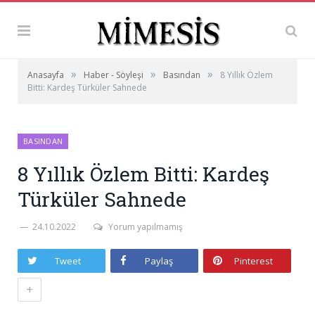
»
»
»
Anasayfa
Haber - Söyleşi
Basından
8 Yıllık Özlem
Bitti: Kardeş Türküler Sahnede
BASINDAN
8 Yıllık Özlem Bitti: Kardeş
Türküler Sahnede
24.10.2022
Yorum yapılmamış
Tweet
Paylaş
Pinterest
+