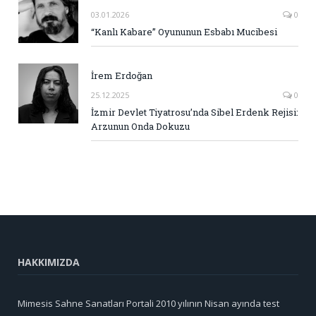
03.01.2026
0
“Kanlı Kabare” Oyununun Esbabı Mucibesi
İrem Erdoğan
25.12.2025
0
İzmir Devlet Tiyatrosu’nda Sibel Erdenk Rejisi:
Arzunun Onda Dokuzu
HAKKIMIZDA
Mimesis Sahne Sanatları Portali 2010 yılının Nisan ayında test