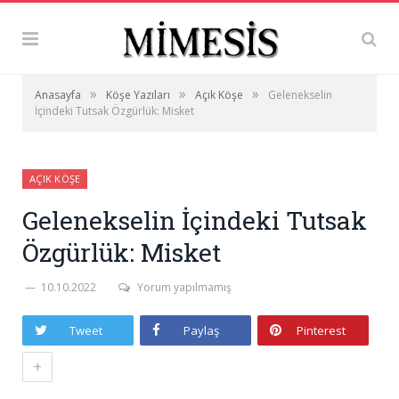
»
»
»
Anasayfa
Köşe Yazıları
Açık Köşe
Gelenekselin
İçindeki Tutsak Özgürlük: Misket
AÇIK KÖŞE
Gelenekselin İçindeki Tutsak
Özgürlük: Misket
10.10.2022
Yorum yapılmamış
Tweet
Paylaş
Pinterest
+