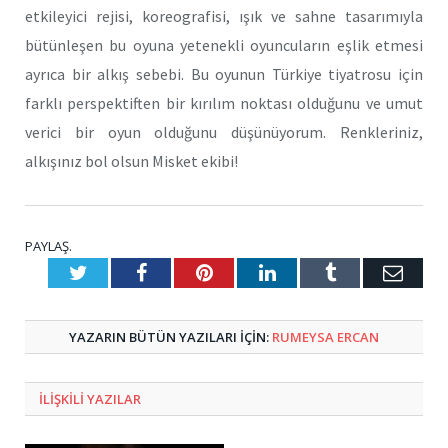
etkileyici rejisi, koreografisi, ışık ve sahne tasarımıyla
bütünleşen bu oyuna yetenekli oyuncuların eşlik etmesi
ayrıca bir alkış sebebi. Bu oyunun Türkiye tiyatrosu için
farklı perspektiften bir kırılım noktası olduğunu ve umut
verici bir oyun olduğunu düşünüyorum. Renkleriniz,
alkışınız bol olsun Misket ekibi!
PAYLAŞ.
Twitter
Facebook
Pinterest
LinkedIn
Tumblr
E-
Posta
YAZARIN BÜTÜN YAZILARI IÇIN:
RUMEYSA ERCAN
ILIŞKILI
YAZILAR