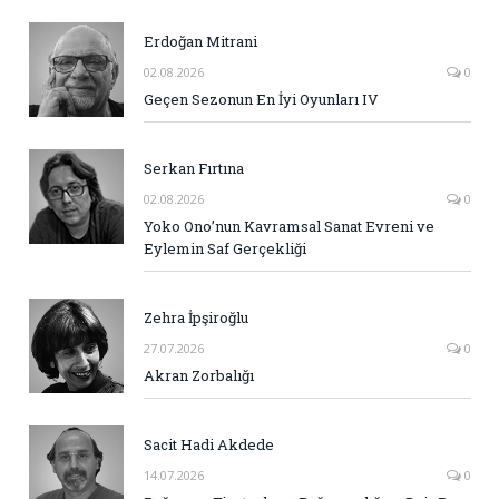
Erdoğan Mitrani
02.08.2026
0
Geçen Sezonun En İyi Oyunları IV
Serkan Fırtına
02.08.2026
0
Yoko Ono’nun Kavramsal Sanat Evreni ve
Eylemin Saf Gerçekliği
Zehra İpşiroğlu
27.07.2026
0
Akran Zorbalığı
Sacit Hadi Akdede
14.07.2026
0