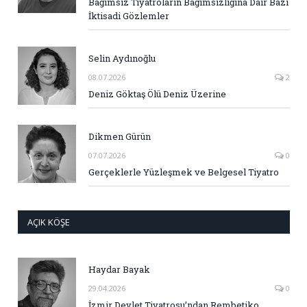
Bağımsız Tiyatroların Bağımsızlığına Dair Bazı
İktisadi Gözlemler
Selin Aydınoğlu
08.07.2026
2
Deniz Göktaş Ölü Deniz Üzerine
Dikmen Gürün
07.07.2026
0
Gerçeklerle Yüzleşmek ve Belgesel Tiyatro
AÇIK KÖŞE
Haydar Bayak
29.04.2026
0
İzmir Devlet Tiyatrosu’ndan Rembetiko