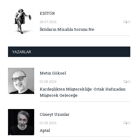
EDİTÖR
28.07.2026
0
İktidarın Mizahla Sorunu Ne
YAZARLAR
Metin Göksel
03.08.2026
0
Kardeşlikten Müşterekliğe: Ortak Hafızadan
Müşterek Geleceğe
Cüneyt Uzunlar
02.08.2026
0
Aptal