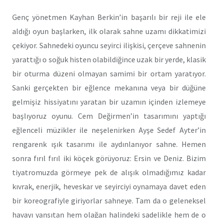
Genç yönetmen Kayhan Berkin’in başarılı bir reji ile ele
aldığı oyun başlarken, ilk olarak sahne uzamı dikkatimizi
çekiyor. Sahnedeki oyuncu seyirci ilişkisi, çerçeve sahnenin
yarattığı o soğuk histen olabildiğince uzak bir yerde, klasik
bir oturma düzeni olmayan samimi bir ortam yaratıyor.
Sanki gerçekten bir eğlence mekanına veya bir düğüne
gelmişiz hissiyatını yaratan bir uzamın içinden izlemeye
başlıyoruz oyunu. Cem Değirmen’in tasarımını yaptığı
eğlenceli müzikler ile neşelenirken Ayşe Sedef Ayter’in
rengarenk ışık tasarımı ile aydınlanıyor sahne. Hemen
sonra fırıl fırıl iki köçek görüyoruz: Ersin ve Deniz. Bizim
tiyatromuzda görmeye pek de alışık olmadığımız kadar
kıvrak, enerjik, heveskar ve seyirciyi oynamaya davet eden
bir koreografiyle giriyorlar sahneye. Tam da o geleneksel
havayı yansıtan hem olağan halindeki sadelikle hem de o