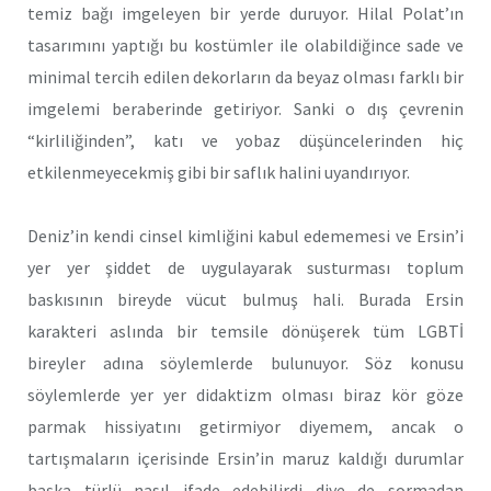
temiz bağı imgeleyen bir yerde duruyor. Hilal Polat’ın
tasarımını yaptığı bu kostümler ile olabildiğince sade ve
minimal tercih edilen dekorların da beyaz olması farklı bir
imgelemi beraberinde getiriyor. Sanki o dış çevrenin
“kirliliğinden”, katı ve yobaz düşüncelerinden hiç
etkilenmeyecekmiş gibi bir saflık halini uyandırıyor.
Deniz’in kendi cinsel kimliğini kabul edememesi ve Ersin’i
yer yer şiddet de uygulayarak susturması toplum
baskısının bireyde vücut bulmuş hali. Burada Ersin
karakteri aslında bir temsile dönüşerek tüm LGBTİ
bireyler adına söylemlerde bulunuyor. Söz konusu
söylemlerde yer yer didaktizm olması biraz kör göze
parmak hissiyatını getirmiyor diyemem, ancak o
tartışmaların içerisinde Ersin’in maruz kaldığı durumlar
başka türlü nasıl ifade edebilirdi diye de sormadan