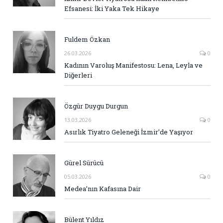
Efsanesi: İki Yaka Tek Hikaye
Fuldem Özkan
26.03.2026
0
Kadının Varoluş Manifestosu: Lena, Leyla ve
Diğerleri
Özgür Duygu Durgun
13.03.2026
0
Asırlık Tiyatro Geleneği İzmir’de Yaşıyor
Gürel Sürücü
05.03.2026
0
Medea’nın Kafasına Dair
Bülent Yıldız