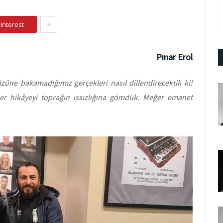
+
interest
Pınar Erol
üne bakamadığımız gerçekleri nasıl dillendirecektik ki!
 her hikâyeyi toprağın ıssızlığına gömdük. Meğer emanet