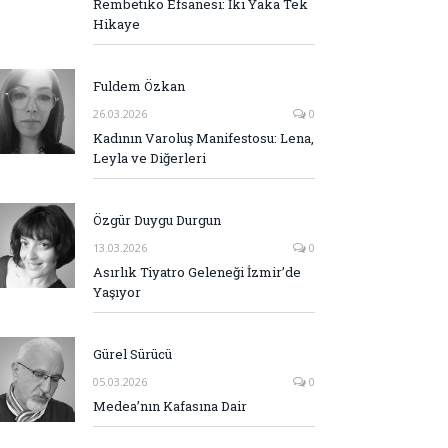
Rembetiko Efsanesi: İki Yaka Tek
Hikaye
Fuldem Özkan
26.03.2026
0
Kadının Varoluş Manifestosu: Lena,
Leyla ve Diğerleri
Özgür Duygu Durgun
13.03.2026
0
Asırlık Tiyatro Geleneği İzmir’de
Yaşıyor
Gürel Sürücü
05.03.2026
0
Medea’nın Kafasına Dair