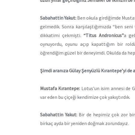
uzun yıllar geçirdiğiniz Semaver’de ikinizin de 
Sabahattin Yakut:
Ben okula girdiğimde Musta
gelmedik. Sonra karşılaştığımızda “ben seni
dikkatimi çekmişti.
“Titus Andronicus”
a ge
oynuyordu, oyunu açıp kapattığım bir rol
öğrendiğim güzel bir deneyimdi. Okulda da hep
Şimdi aranıza Gülay Şenyüzlü Kırantepe’yi de a
Mustafa Kırantepe:
Lotus’un isim annesi de G
var eden bu çiçeği kendimize çok yakıştırdık.
Sabahattin Yakut:
Bir de hepimiz çok zor bir
birkaç ayda bir yeniden doğmak zorundayız.