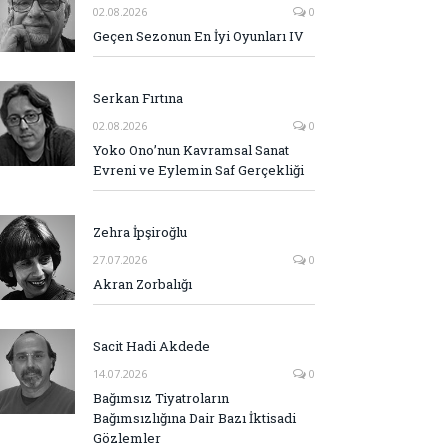
02.08.2026
0
Geçen Sezonun En İyi Oyunları IV
Serkan Fırtına
02.08.2026
0
Yoko Ono’nun Kavramsal Sanat
Evreni ve Eylemin Saf Gerçekliği
Zehra İpşiroğlu
27.07.2026
0
Akran Zorbalığı
Sacit Hadi Akdede
14.07.2026
0
Bağımsız Tiyatroların
Bağımsızlığına Dair Bazı İktisadi
Gözlemler