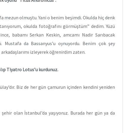
ilk oyunu “Titus Andronicus”.
fa mezun olmuştu. Yani o benim beşimdi. Okulda hiç denk
 tanıyorum, okulda fotoğrafını görmüştüm” dedim. Yüzü
lince, babamı Serkan Keskin, amcamı Nadir Sarıbacak
dü. Mustafa da Bassanyus’u oynuyordu. Benim çok şey
 arkadaşlarımı izleyerek öğrenirdim zaten.
lıp Tiyatro Lotus’u kurdunuz.
ülay’dır. Biz de her gün çamurun içinden kendini yeniden
 şehir olan İstanbul’da yaşıyoruz. Burada her gün ya da