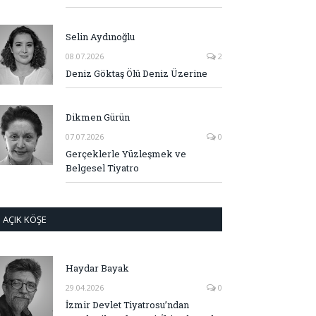
Selin Aydınoğlu
08.07.2026
2
Deniz Göktaş Ölü Deniz Üzerine
Dikmen Gürün
07.07.2026
0
Gerçeklerle Yüzleşmek ve
Belgesel Tiyatro
AÇIK KÖŞE
Haydar Bayak
29.04.2026
0
İzmir Devlet Tiyatrosu’ndan