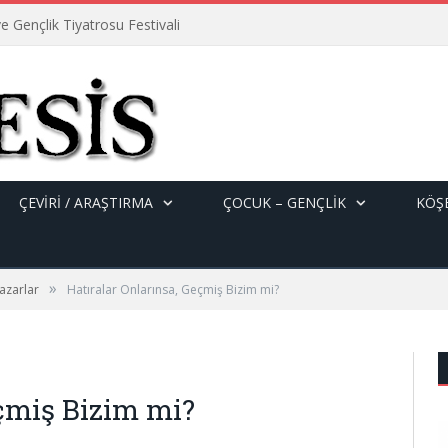
e Gençlik Tiyatrosu Festivali
ÇEVİRİ / ARAŞTIRMA
ÇOCUK – GENÇLIK
KÖŞE
»
azarlar
Hatıralar Onlarınsa, Geçmiş Bizim mi?
eçmiş Bizim mi?