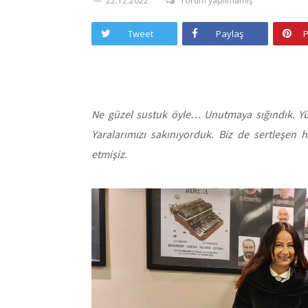
22.12.2022
Yorum yapılmamış
Tweet
Paylaş
P
Ne güzel sustuk öyle… Unutmaya sığındık. Yüz
Yaralarımızı sakınıyorduk. Biz de sertleşen
etmişiz.