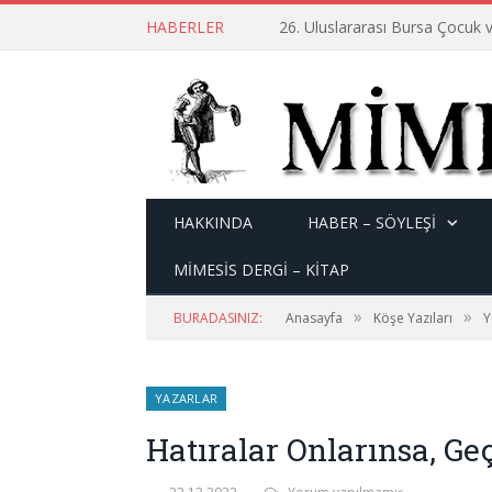
HABERLER
26. Uluslararası Bursa Çocuk v
HAKKINDA
HABER – SÖYLEŞI
MİMESİS DERGİ – KİTAP
»
»
BURADASINIZ:
Anasayfa
Köşe Yazıları
Y
YAZARLAR
Hatıralar Onlarınsa, G