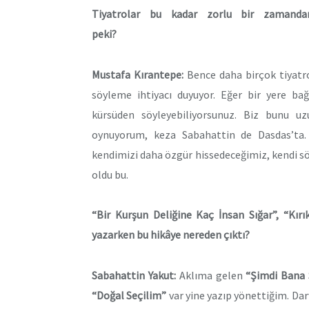
Tiyatrolar bu kadar zorlu bir zamanda
pek
Mustafa Kırantepe:
Bence daha birçok tiyatr
söyleme ihtiyacı duyuyor. Eğer bir yere bağ
kürsüden söyleyebiliyorsunuz. Biz bunu u
oynuyorum, keza Sabahattin de Dasdas’ta. D
kendimizi daha özgür hissedeceğimiz, kendi sö
oldu bu.
“Bir Kurşun Deliğine Kaç İnsan Sığar”, “Kırı
yazarken bu hikâye nereden çıktı?
Sabahattin Yakut:
Aklıma gelen
“Şimdi Bana 
“Doğal Seçilim”
var yine yazıp yönettiğim. Da