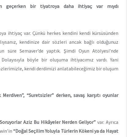
n geçerken bir tiyatroya daha ihtiyaç var mıydı
i?
oya ihtiyaç var. Çünkü herkes kendini kendi kürsüsünden
lıysanız, kendinize dair sözleri ancak bağlı olduğunuz
zun süre Semaver’de yaptık. Şimdi Oyun Atölyesi’nde
olayısıyla böyle bir oluşuma ihtiyacımız vardı. Yani
zlerimizle, kendi derdimizi anlatabileceğimiz bir oluşum
k Merdiven”, “Suretsizler” derken, savaş karşıtı oyunlar
Soruyorlar Aziz Bu Hikâyeler Nerden Geliyor”
var. Ayrıca
rwin’in
“Doğal Seçilim Yoluyla Türlerin Kökeni ya da Hayat