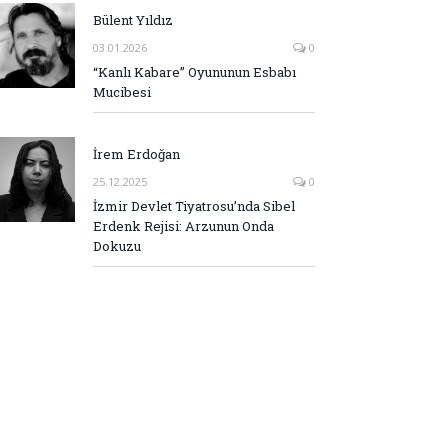
Bülent Yıldız
03.01.2026
0
“Kanlı Kabare” Oyununun Esbabı
Mucibesi
İrem Erdoğan
25.12.2025
0
İzmir Devlet Tiyatrosu’nda Sibel
Erdenk Rejisi: Arzunun Onda
Dokuzu