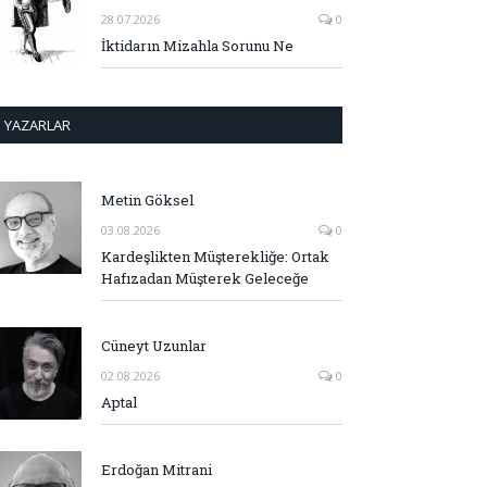
28.07.2026
0
İktidarın Mizahla Sorunu Ne
YAZARLAR
Metin Göksel
03.08.2026
0
Kardeşlikten Müşterekliğe: Ortak
Hafızadan Müşterek Geleceğe
Cüneyt Uzunlar
02.08.2026
0
Aptal
Erdoğan Mitrani