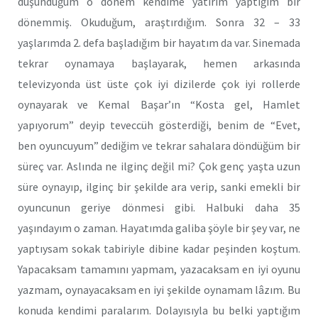
düşündüğüm o dönem kendime yatırım yaptığım bir
dönemmiş. Okuduğum, araştırdığım. Sonra 32 – 33
yaşlarımda 2. defa başladığım bir hayatım da var. Sinemada
tekrar oynamaya başlayarak, hemen arkasında
televizyonda üst üste çok iyi dizilerde çok iyi rollerde
oynayarak ve Kemal Başar’ın “Kosta gel, Hamlet
yapıyorum” deyip teveccüh gösterdiği, benim de “Evet,
ben oyuncuyum” dediğim ve tekrar sahalara döndüğüm bir
süreç var. Aslında ne ilginç değil mi? Çok genç yaşta uzun
süre oynayıp, ilginç bir şekilde ara verip, sanki emekli bir
oyuncunun geriye dönmesi gibi. Halbuki daha 35
yaşındayım o zaman. Hayatımda galiba şöyle bir şey var, ne
yaptıysam sokak tabiriyle dibine kadar peşinden koştum.
Yapacaksam tamamını yapmam, yazacaksam en iyi oyunu
yazmam, oynayacaksam en iyi şekilde oynamam lâzım. Bu
konuda kendimi paralarım. Dolayısıyla bu belki yaptığım