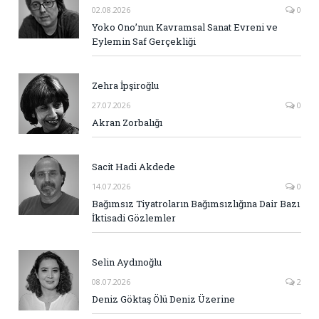
02.08.2026
0
Yoko Ono’nun Kavramsal Sanat Evreni ve
Eylemin Saf Gerçekliği
Zehra İpşiroğlu
27.07.2026
0
Akran Zorbalığı
Sacit Hadi Akdede
14.07.2026
0
Bağımsız Tiyatroların Bağımsızlığına Dair Bazı
İktisadi Gözlemler
Selin Aydınoğlu
08.07.2026
2
Deniz Göktaş Ölü Deniz Üzerine