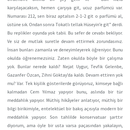
karşılaşacaksın, hemen çarşıya git, ucuz parfümcü var.
Numarası 212, sen biraz aptalsın 2-1-2 git o parfümü al,
üstüne sık. Ondan sonra Tokatlı tellak Hüseyin’e git” derdi.
Bu replikler oyunda yok tabii. Bu sefer de cevabı bekliyor.
Ve siz de mutlak suretle devam ettirmek zorundasınız.
İnsan bunları zamanla ve deneyimleyerek öğreniyor. Bunu
okulda öğrenemezsiniz. Zaten okulda böyle bir çalışma
yok. Bunlar nerede kaldı? Nejat Uygur, Tevfik Gelenbe,
Gazanfer Özcan, Zihni Göktay’da kaldı. Devam ettiren yok
mu? Var. Tek kişilik gösterilerde görüyoruz, kimseye bağlı
kalmadan Cem Yılmaz yapıyor bunu, aslında bir tür
meddahlık yapıyor. Müthiş hikâyeler anlatıyor, müthiş bir
bilgi birikimiyle, entelektüel bir bakış açısıyla modern bir
meddahlık yapıyor. Son tahlilde konservatuar şarttır
diyorum, ama öyle bir usta varsa paçasından yakalayın,