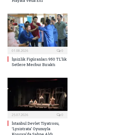
Hayata Veda Etti
01.08.2026
0
İşsizlik Figüranları 950 TL’lik
Setlere Mecbur Bıraktı
25.07.2026
0
İstanbul Devlet Tiyatrosu,
‘Lysistrata’ Oyunuyla
Kosova’da Sahne Aldı