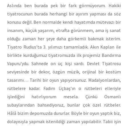
Aslında ben burada pek bir fark görmüyorum. Hakiki
tiyatrocunun burada herhangi bir ayırım yapması da söz
konusu değil. Ben normalde kendi hayatımda mütevazı bir
insanım, küçük yaşarım, etrafta görünmem, ama iş sanat
olduğu zaman her şeye daha görkemli bakmak isterim.
Tiyatro Rudius’ta 3. yılımızı tamamladık. Akın Kaplan ile
birlikte kurduğumuz tiyatromuzda ilk projemiz Bandırma
Vapuru’ydu. Sahnede on üç kişi vardı. Devlet Tiyatrosu
seviyesinde bir dekor, özgün müzik, orijinal bir kostüm
tasarımı… Tarihi bir oyun yapıyorsunuz. Madalyonlardan,
rütbelere kadar. Fadim Üçbaş’ın o rütbeleri elleriyle
işlediğini hatırlıyorum mesela. Çünkü Osmanlı
subaylarından bahsediyoruz, bunlar çok özel rütbeler.
Hâlâ bizim depomuzda dururlar. Böyle bir oyun yaptık biz,
dolayısıyla yapmak istenildiği zaman yapılabilir. Tabii işin