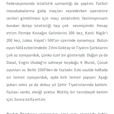
Federasyonunda istatistik uzmanlığı da yaptım. Futbol
müsabakalarına gidip maçları seyrederken operatöre
verileri girebilmesi için maçı anlatırdım. Yanılmıyorsam
bundan dolayı istatistiği hep çok
sevmişimdir. Hesap
ettim Pembe Konağın Gelinlerini 300 kez, Kanlı Nigâr’ı
200 kez, Lüküs Hayat’ı 500’ün üzerinde oynamışız. Bütün
oyun hâlâ ezberimdedir. Zihni Göktay ve Tiyatro Şarkılarını
çok az oynuyorduk, çünkü özel bir gösteriydi. Düğün ya da
Davul, Engin Uludağ’ın sahneye koyduğu 4. Murat, Çocuk
oyunları vs. Belki 1500’den de fazladır. Eski usulde haftada
on temsil oynuyorduk, ayda kırk temsil yapıyor. Aşağı
yukarı sekiz ya da dokuz yıl Şehir Tiyatrolarında kaldım.
Fazlası vardır, eksiği yoktur. Müthiş bir tecrübeydi benim
için. Sonra istifa ettim.