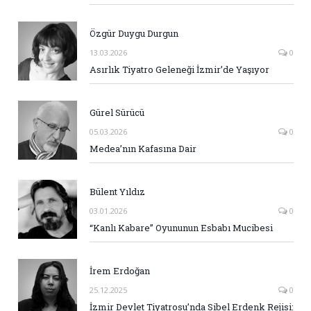
Özgür Duygu Durgun
13.03.2026
0
Asırlık Tiyatro Geleneği İzmir’de Yaşıyor
Gürel Sürücü
05.03.2026
0
Medea’nın Kafasına Dair
Bülent Yıldız
03.01.2026
0
“Kanlı Kabare” Oyununun Esbabı Mucibesi
İrem Erdoğan
25.12.2025
0
İzmir Devlet Tiyatrosu’nda Sibel Erdenk Rejisi: