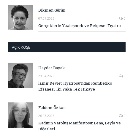
Dikmen Gürün
07.07.2026
0
Gerçeklerle Yüzleşmek ve Belgesel Tiyatro
AÇIK KÖŞE
Haydar Bayak
29.04.2026
0
İzmir Devlet Tiyatrosu’ndan Rembetiko
Efsanesi: İki Yaka Tek Hikaye
Fuldem Özkan
26.03.2026
0
Kadının Varoluş Manifestosu: Lena, Leyla ve
Diğerleri