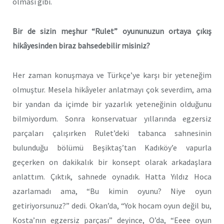
olması gibi.
Bir de
sizin
meşhur “Rulet” oyununuzun ortaya çıkış
hikâyesinden biraz bahsedebilir misiniz?
Her zaman konuşmaya ve Türkçe’ye karşı bir yeteneğim
olmuştur. Mesela hikâyeler anlatmayı çok severdim, ama
bir yandan da içimde bir yazarlık yeteneğinin olduğunu
bilmiyordum. Sonra konservatuar yıllarında egzersiz
parçaları çalışırken Rulet’deki tabanca sahnesinin
bulunduğu bölümü Beşiktaş’tan Kadıköy’e vapurla
geçerken on dakikalık bir konsept olarak arkadaşlara
anlattım. Çıktık, sahnede oynadık. Hatta Yıldız Hoca
azarlamadı ama, “Bu kimin oyunu? Niye oyun
getiriyorsunuz?” dedi. Okan’da, “Yok hocam oyun değil bu,
Kosta’nın egzersiz parçası” deyince, O’da, “Eeee oyun