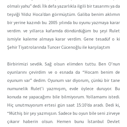
olmalı yahu” dedi. İlk defa yazarlıkla ilgili bir tasarımı ya da
teşviği Yıldız Hoca’dan görmüştüm. Galiba benim aklımın
bir yerine kazındı bu. 2005 yılında bu oyunu yazmaya karar
verdim. ve yıllarca kafamda döndürdüğüm bu şeyi Rulet
ismiyle kaleme almaya karar verdim. Gene tesadüf o ki
Şehir Tiyatrolarında Tuncer Cücenoğlu ile karşılaştım
Birbirimizi sevdik. Sağ olsun elimden tuttu. Ben O’nun
oyunlarını çevirdim ve o esnada da “Hocam benim de
oyunum var” dedim. Oyunum var diyorum, çünkü bir tane
numunelik Rulet’i yazmışım, evde öylece duruyor. Bu
konuda ne yapacağımı bile bilmiyorum. Yollamamı istedi.
Hiç unutmuyorum ertesi gün saat 15:10’da aradı. Dedi ki,
“Müthiş bir şey yazmışsın. Sadece bu oyun bile seni zirveye
çıkarır haberin olsun. Hemen bunu İstanbul Devlet