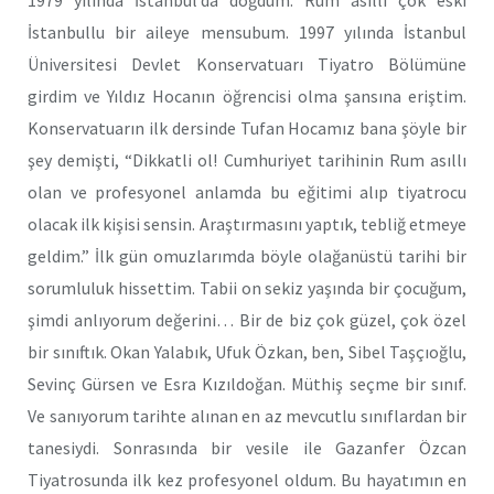
1979 yılında İstanbul’da doğdum. Rum asıllı çok eski
İstanbullu bir aileye mensubum. 1997 yılında İstanbul
Üniversitesi Devlet Konservatuarı Tiyatro Bölümüne
girdim ve Yıldız Hocanın öğrencisi olma şansına eriştim.
Konservatuarın ilk dersinde Tufan Hocamız bana şöyle bir
şey demişti, “Dikkatli ol! Cumhuriyet tarihinin Rum asıllı
olan ve profesyonel anlamda bu eğitimi alıp tiyatrocu
olacak ilk kişisi sensin. Araştırmasını yaptık, tebliğ etmeye
geldim.” İlk gün omuzlarımda böyle olağanüstü tarihi bir
sorumluluk hissettim. Tabii on sekiz yaşında bir çocuğum,
şimdi anlıyorum değerini… Bir de biz çok güzel, çok özel
bir sınıftık. Okan Yalabık, Ufuk Özkan, ben, Sibel Taşçıoğlu,
Sevinç Gürsen ve Esra Kızıldoğan. Müthiş seçme bir sınıf.
Ve sanıyorum tarihte alınan en az mevcutlu sınıflardan bir
tanesiydi. Sonrasında bir vesile ile Gazanfer Özcan
Tiyatrosunda ilk kez profesyonel oldum. Bu hayatımın en