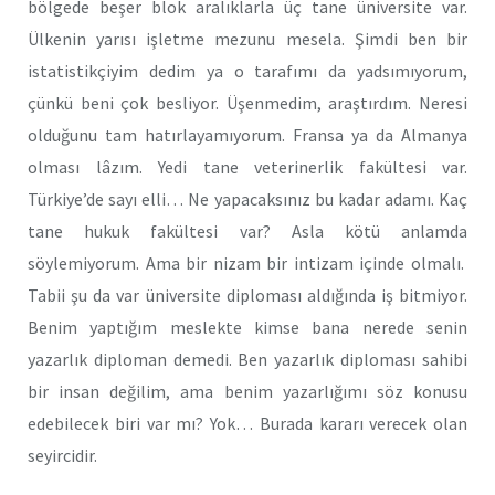
bölgede beşer blok aralıklarla üç tane üniversite var.
Ülkenin yarısı işletme mezunu mesela. Şimdi ben bir
istatistikçiyim dedim ya o tarafımı da yadsımıyorum,
çünkü beni çok besliyor. Üşenmedim, araştırdım. Neresi
olduğunu tam hatırlayamıyorum. Fransa ya da Almanya
olması lâzım. Yedi tane veterinerlik fakültesi var.
Türkiye’de sayı elli… Ne yapacaksınız bu kadar adamı. Kaç
tane hukuk fakültesi var? Asla kötü anlamda
söylemiyorum. Ama bir nizam bir intizam içinde olmalı.
Tabii şu da var üniversite diploması aldığında iş bitmiyor.
Benim yaptığım meslekte kimse bana nerede senin
yazarlık diploman demedi. Ben yazarlık diploması sahibi
bir insan değilim, ama benim yazarlığımı söz konusu
edebilecek biri var mı? Yok… Burada kararı verecek olan
seyircidir.