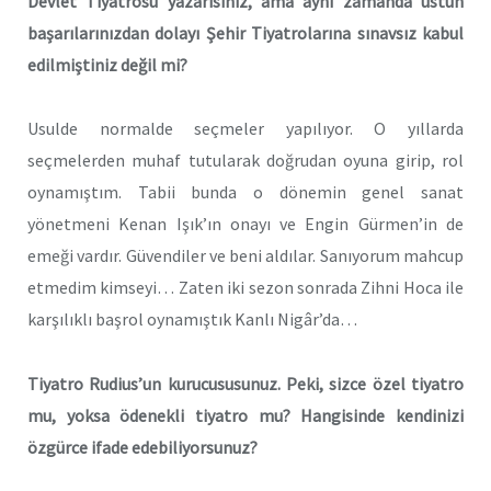
Devlet Tiyatrosu yazarısınız, ama aynı zamanda üstün
başarılarınızdan dolayı Şehir Tiyatrolarına sınavsız kabul
edilmiştiniz değil mi?
Usulde normalde seçmeler yapılıyor. O yıllarda
seçmelerden muhaf tutularak doğrudan oyuna girip, rol
oynamıştım. Tabii bunda o dönemin genel sanat
yönetmeni Kenan Işık’ın onayı ve Engin Gürmen’in de
emeği vardır. Güvendiler ve beni aldılar. Sanıyorum mahcup
etmedim kimseyi… Zaten iki sezon sonrada Zihni Hoca ile
karşılıklı başrol oynamıştık Kanlı Nigâr’da…
Tiyatro Rudius’un kurucususunuz. Peki, sizce özel tiyatro
mu, yoksa ödenekli tiyatro mu? Hangisinde kendinizi
özgürce ifade edebiliyorsunuz?