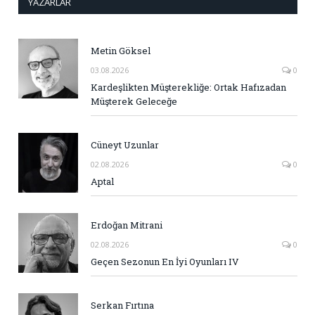
YAZARLAR
Metin Göksel
03.08.2026
0
Kardeşlikten Müşterekliğe: Ortak Hafızadan
Müşterek Geleceğe
Cüneyt Uzunlar
02.08.2026
0
Aptal
Erdoğan Mitrani
02.08.2026
0
Geçen Sezonun En İyi Oyunları IV
Serkan Fırtına