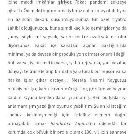
içine maddi imkânlar giriyor. Fakat pandemi sekteye
uğrattı. Ödenekli kurumlarda iş biraz daha kolay olabiliyor.
En azından dekoru düşünmüyorsunuz. Bir özel tiyatro
sahibi olduğunuzda, buna şimdi kaç kilo demir gider ya da
şurayı şöyle mi yapsak, yarım metre azaltsak ne olur
diyorsunuz. Fakat işe sanatsal açıdan baktığınızda
minimal ya da devasa bir prodüksiyon olması önemli değil.
Ruh varsa, iyi bir metin varsa, iyi bir reji varsa, yani yazılan
dünyayı tekrar ele alıp bir daha yaratacak bir rejisör varsa
harika işler çıkar ortaya… Mesela Nesimi Kaygusuz
müthiş bir iş çıkardı. Erzurum’a gittim, gördüm ve hayran
kaldım. Oyunu benden daha iyi anlamış. Ben bu kadar iyi
anlamamışım yazdığım oyunu diyebilirim. Şu an ki isteğim
-henüz kesinleşmediği için telaffuz etmem doğru
olmayabilir ama-
Bandırma Vapuru
’nu ödenekli bir
kurumda çok büyük bir proje olarak 100. yıl için sahneye