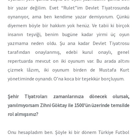
bir yazar değilim. Evet “Rulet”im Devlet Tiyatrosunda
oynanıyor, ama ben kendime yazar demiyorum. Çünkü
diyemem böyle bir hakkım yok henüz. Ve tabii ki birçok
insanın teşviği, benim bugüne kadar yirmi üç oyun
yazmama neden oldu. Şu ana kadar Devlet Tiyatrosu
tarafından onaylanmış, edebi kurul onaylı, genel
repertuarda mevcut on iki oyunum var. Bu arada altını
çizmek lâzım, iki oyunum birden de Mustafa Kurt
yönetiminde oynandı. O’na koca bir teşekkür borçluyum.
Şehir Tiyatroları zamanlarınıza dönecek olursak,
yanılmıyorsam Zihni Göktay ile 1500’ün üzerinde temsilde
rol almışsınız?
Onu hesapladım ben. Şöyle ki bir dönem Türkiye Futbol