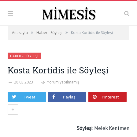
»
»
Anasayfa
Haber - Söyleşi
Kosta Kortidis ile Söyleşi
HABER - SÖYLEŞI
Kosta Kortidis ile Söyleşi
28.03.2023
Yorum yapılmamış
Tweet
Paylaş
Pinterest
+
Söyleşi:
Melek Kentmen