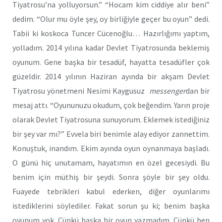
Tiyatrosu’na yolluyorsun.” “Hocam kim ciddiye alır beni”
dedim. “Olur mu öyle şey, oy birliğiyle geçer bu oyun” dedi.
Tabii ki koskoca Tuncer Cücenoğlu… Hazırlığımı yaptım,
yolladım. 2014 yılına kadar Devlet Tiyatrosunda beklemiş
oyunum. Gene başka bir tesadüf, hayatta tesadüfler çok
güzeldir. 2014 yılının Haziran ayında bir akşam Devlet
Tiyatrosu yönetmeni Nesimi Kaygusuz
messenger
dan bir
mesaj attı. “Oyununuzu okudum, çok beğendim. Yarın proje
olarak Devlet Tiyatrosuna sunuyorum. Eklemek istediğiniz
bir şey var mı?” Evvela biri benimle alay ediyor zannettim.
Konuştuk, inandım. Ekim ayında oyun oynanmaya başladı.
O günü hiç unutamam, hayatımın en özel gecesiydi. Bu
benim için müthiş bir şeydi. Sonra şöyle bir şey oldu.
Fuayede tebrikleri kabul ederken, diğer oyunlarımı
istediklerini söylediler. Fakat sorun şu ki; benim başka
oyunum yok. Çünkü başka bir oyun yazmadım. Çünkü ben