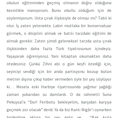
okulun eğitiminden geçmiş olmanın doğru olduğuna
kesinlikle inanıyorum. Bunu okullu olduğum için de
söylemiyorum. Usta çırak ilişkisiyle de olmaz mı? Tabii ki
olur. İş zaten yetenekte. Lakin mutlaka bir konservatuar
görmek, o disiplini almak ve batılı tarzdaki eğitimi de
almak gerekir. Zaten şimdi geleneksel tarzda usta çırak
ilişkisinden daha fazla Türk tiyatrosunun içindeyiz.
Yaşayarak öğreniyoruz. Yani kitaptan okumaktan daha
ötedesiniz. Çünkü Zihni abi o gün keyfi istediği için,
seyirciyi sevdiği için bir anda partisyonu bozup bütün
metnin dışına çıkıp haber vermeden öyle bir şey söylüyor
ki… Mesela eski Harbiye tiyatrosunda yağmur yağdığı
zaman yukarıdan su damlardı. O da rahmetli Suna
Pekuysal’a “Dur! Feribotu bekleyelim, karşıdan karşıya
geçmek zor olacak” derdi. Ya da biz Kanlı Nigâr’ı oynarken
birdenbire aklına bir şey gelir ve
“Bak kızla