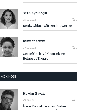
Selin Aydınoğlu
08.07.2026
2
Deniz Göktaş Ölü Deniz Üzerine
Dikmen Gürün
07.07.2026
0
Gerçeklerle Yüzleşmek ve
Belgesel Tiyatro
AÇIK KÖŞE
Haydar Bayak
29.04.2026
0
İzmir Devlet Tiyatrosu’ndan