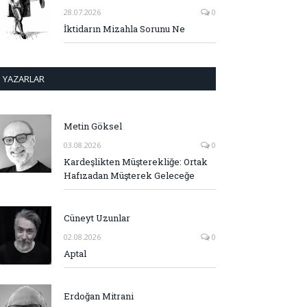
28.07.2026
0
İktidarın Mizahla Sorunu Ne
YAZARLAR
Metin Göksel
03.08.2026
0
Kardeşlikten Müşterekliğe: Ortak
Hafızadan Müşterek Geleceğe
Cüneyt Uzunlar
02.08.2026
0
Aptal
Erdoğan Mitrani