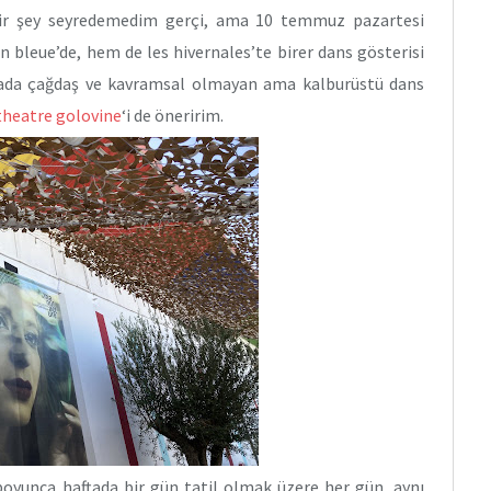
 bir şey seyredemedim gerçi, ama 10 temmuz pazartesi
 bleue’de, hem de les hivernales’te birer dans gösterisi
hada çağdaş ve kavramsal olmayan ama kalburüstü dans
theatre golovine
‘i de öneririm.
l boyunca haftada bir gün tatil olmak üzere her gün, aynı