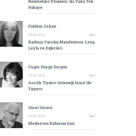
Rembetiko Efsanesi: İki Yaka Tek
Hikaye
Fuldem Özkan
26.03.2026
0
Kadının Varoluş Manifestosu: Lena,
Leyla ve Diğerleri
Özgür Duygu Durgun
13.03.2026
0
Asırlık Tiyatro Geleneği İzmir’de
Yaşıyor
Gürel Sürücü
05.03.2026
0
Medea’nın Kafasına Dair