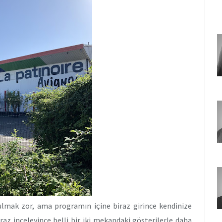
bulmak zor, ama programın içine biraz girince kendinize
az inceleyince belli bir iki mekandaki gösterilerle daha