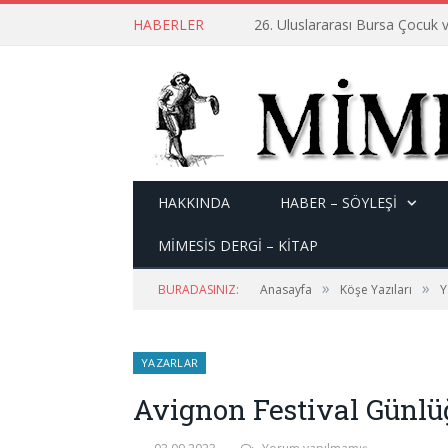
HABERLER
26. Uluslararası Bursa Çocuk v
HAKKINDA
HABER – SÖYLEŞI
MİMESİS DERGİ – KİTAP
»
»
BURADASINIZ:
Anasayfa
Köşe Yazıları
Y
YAZARLAR
Avignon Festival Günlüğü