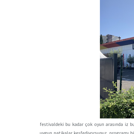
festivaldeki bu kadar çok oyun arasında iz 
uygun patikalar keşfediyorsunuz. programı bir