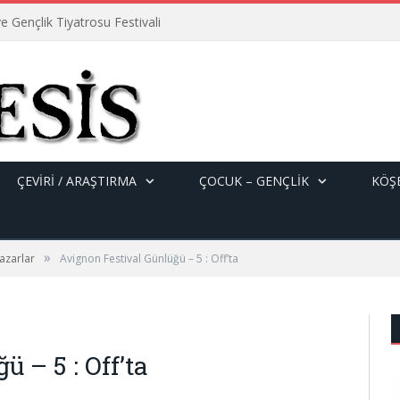
e Gençlik Tiyatrosu Festivali
ÇEVİRİ / ARAŞTIRMA
ÇOCUK – GENÇLIK
KÖŞE
»
azarlar
Avignon Festival Günlüğü – 5 : Off’ta
 – 5 : Off’ta