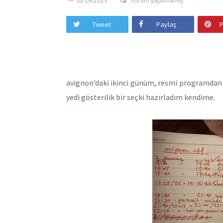
03.09.2023
Yorum yapılmamış
Tweet
Paylaş
P
avignon’daki ikinci günüm, resmi programdan h
yedi gösterilik bir seçki hazırladım kendime.