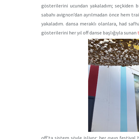
gösterilerini ucundan yakaladım; seçkiden
sabahı avignon’dan ayrılmadan önce hem train
yakaladım. dansa meraklı olanlara, had saf
gösterilerini her yıl off danse başlığıyla sunan
off’ta sistem şöyle işliyor: her oyun festiva