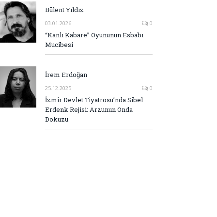
Bülent Yıldız
03.01.2026
0
“Kanlı Kabare” Oyununun Esbabı
Mucibesi
İrem Erdoğan
25.12.2025
0
İzmir Devlet Tiyatrosu’nda Sibel
Erdenk Rejisi: Arzunun Onda
Dokuzu