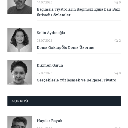
14.07.2026
0
Bağımsız Tiyatroların Bağımsızlığına Dair Bazı
İktisadi Gözlemler
Selin Aydınoğlu
08.07.2026
2
Deniz Göktaş Ölü Deniz Üzerine
Dikmen Gürün
07.07.2026
0
Gerçeklerle Yüzleşmek ve Belgesel Tiyatro
AÇIK KÖŞE
Haydar Bayak