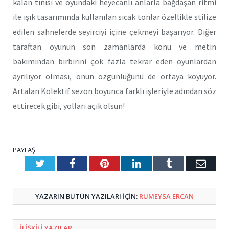
kalan tınısı ve oyundaki heyecanlı anlarla bağdaşan ritmi
ile ışık tasarımında kullanılan sıcak tonlar özellikle stilize
edilen sahnelerde seyirciyi içine çekmeyi başarıyor. Diğer
taraftan oyunun son zamanlarda konu ve metin
bakımından birbirini çok fazla tekrar eden oyunlardan
ayrılıyor olması, onun özgünlüğünü de ortaya koyuyor.
Artalan Kolektif sezon boyunca farklı işleriyle adından söz
ettirecek gibi, yolları açık olsun!
PAYLAŞ.
Twitter
Facebook
Pinterest
LinkedIn
Tumblr
E-
Posta
YAZARIN BÜTÜN YAZILARI IÇIN:
RUMEYSA ERCAN
ILIŞKILI
YAZILAR