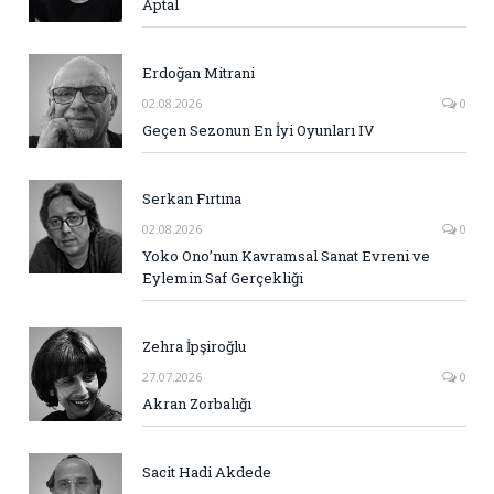
Aptal
Erdoğan Mitrani
02.08.2026
0
Geçen Sezonun En İyi Oyunları IV
Serkan Fırtına
02.08.2026
0
Yoko Ono’nun Kavramsal Sanat Evreni ve
Eylemin Saf Gerçekliği
Zehra İpşiroğlu
27.07.2026
0
Akran Zorbalığı
Sacit Hadi Akdede