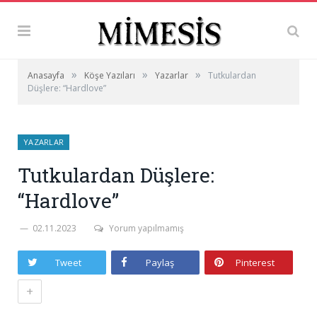
»
»
»
Anasayfa
Köşe Yazıları
Yazarlar
Tutkulardan
Düşlere: “Hardlove”
YAZARLAR
Tutkulardan Düşlere:
“Hardlove”
02.11.2023
Yorum yapılmamış
Tweet
Paylaş
Pinterest
+