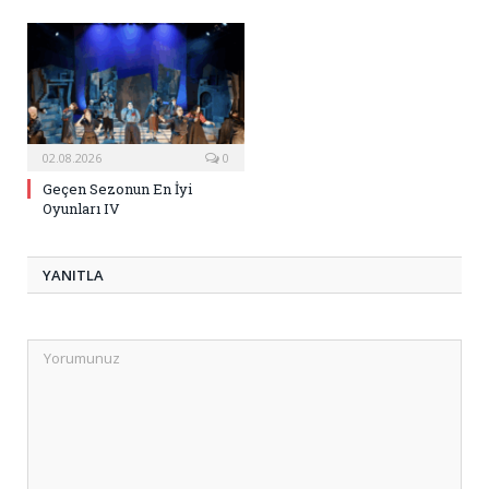
02.08.2026
0
Geçen Sezonun En İyi
Oyunları IV
YANITLA