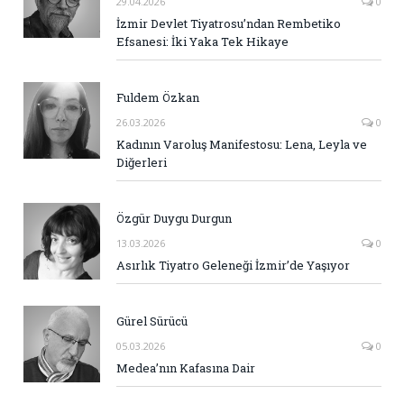
29.04.2026
0
İzmir Devlet Tiyatrosu’ndan Rembetiko
Efsanesi: İki Yaka Tek Hikaye
Fuldem Özkan
26.03.2026
0
Kadının Varoluş Manifestosu: Lena, Leyla ve
Diğerleri
Özgür Duygu Durgun
13.03.2026
0
Asırlık Tiyatro Geleneği İzmir’de Yaşıyor
Gürel Sürücü
05.03.2026
0
Medea’nın Kafasına Dair