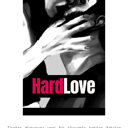
Tiyatro dünyasına yeni bir oluşumla katılan Artalan