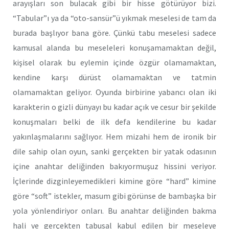
arayışları son bulacak gibi bir hisse götürüyor bizi.
“Tabular”ı ya da “oto-sansür”ü yıkmak meselesi de tam da
burada başlıyor bana göre. Çünkü tabu meselesi sadece
kamusal alanda bu meseleleri konuşamamaktan değil,
kişisel olarak bu eylemin içinde özgür olamamaktan,
kendine karşı dürüst olamamaktan ve tatmin
olamamaktan geliyor. Oyunda birbirine yabancı olan iki
karakterin o gizli dünyayı bu kadar açık ve cesur bir şekilde
konuşmaları belki de ilk defa kendilerine bu kadar
yakınlaşmalarını sağlıyor. Hem mizahi hem de ironik bir
dile sahip olan oyun, sanki gerçekten bir yatak odasının
içine anahtar deliğinden bakıyormuşuz hissini veriyor.
İçlerinde dizginleyemedikleri kimine göre “hard” kimine
göre “soft” istekler, masum gibi görünse de bambaşka bir
yola yönlendiriyor onları. Bu anahtar deliğinden bakma
hali ve gerçekten tabusal kabul edilen bir meseleye