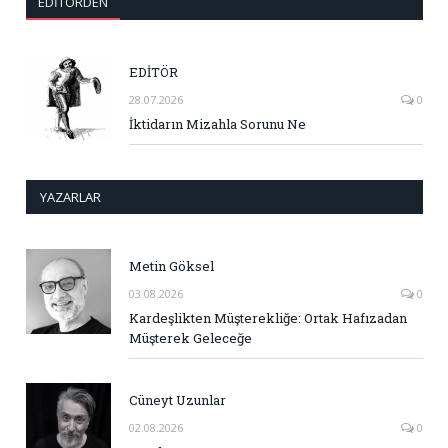
EDITÖRDEN
EDİTÖR
28.07.2026
0
İktidarın Mizahla Sorunu Ne
YAZARLAR
Metin Göksel
03.08.2026
0
Kardeşlikten Müşterekliğe: Ortak Hafızadan
Müşterek Geleceğe
Cüneyt Uzunlar
02.08.2026
0