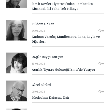
İzmir Devlet Tiyatrosu’ndan Rembetiko
Efsanesi: İki Yaka Tek Hikaye
Fuldem Özkan
26.03.2026
0
Kadının Varoluş Manifestosu: Lena, Leyla ve
Diğerleri
Özgür Duygu Durgun
13.03.2026
0
Asırlık Tiyatro Geleneği İzmir’de Yaşıyor
Gürel Sürücü
05.03.2026
0
Medea’nın Kafasına Dair