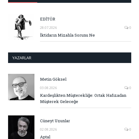
EDİTÖR
28.07.2026
0
İktidarın Mizahla Sorunu Ne
YAZARLAR
Metin Göksel
03.08.2026
0
Kardeşlikten Müşterekliğe: Ortak Hafızadan
Müşterek Geleceğe
Cüneyt Uzunlar
02.08.2026
0
Aptal