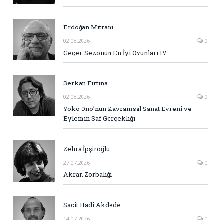
Erdoğan Mitrani
02.08.2026
0
Geçen Sezonun En İyi Oyunları IV
Serkan Fırtına
02.08.2026
0
Yoko Ono’nun Kavramsal Sanat Evreni ve
Eylemin Saf Gerçekliği
Zehra İpşiroğlu
27.07.2026
0
Akran Zorbalığı
Sacit Hadi Akdede
14.07.2026
0