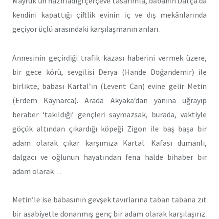
Mayruk’un hazırladığı çerçeve tasarımla, babanın Datça’da
kendini kapattığı çiftlik evinin iç ve dış mekânlarında
geçiyor üçlü arasındaki karşılaşmanın anları.
Annesinin geçirdiği trafik kazası haberini vermek üzere,
bir gece körü, sevgilisi Derya (Hande Doğandemir) ile
birlikte, babası Kartal’ın (Levent Can) evine gelir Metin
(Erdem Kaynarca). Arada Akyaka’dan yanına uğrayıp
beraber ‘takıldığı’ gençleri saymazsak, burada, vaktiyle
göçük altından çıkardığı köpeği Zigon ile baş başa bir
adam olarak çıkar karşımıza Kartal. Kafası dumanlı,
dalgacı ve oğlunun hayatından fena halde bihaber bir
adam olarak…
Metin’le ise babasının gevşek tavırlarına taban tabana zıt
bir asabiyetle donanmış genç bir adam olarak karşılaşırız.