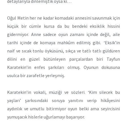
detaylarıyla dinlemiştik oysa ki…
Oğul Metin her ne kadar komadaki annesini savunmak için
küçük bir cümle kursa da bu bendeki eksiklik hissini
gidermiyor. Anne sadece oyun zamanı içinde değil, aile
tarihi içinde de komaya mahkûm edilmiş gibi. ‘Eksik’in
naif ve sıcak tonlu öyküsünü, sıkça ve tatlı tatlı güldüren
dilini en güzel bütünleyen parçalardan biri Tayfun
Karatekin’in enfes şarkıları olmuş. Oyunun dokusuna
usulca bir zarafetle yerleşmiş.
Karatekin’in vokali, müziği ve sözleri. ‘Kim silecek bu
yaşları’ şarkısındaki soruya yanıtını verip hikâyesini
aydınlık ve umutlu bitirmiyor oyun belki ama seyircisini
yumuşacık hislerle uğurlamayı başarıyor.