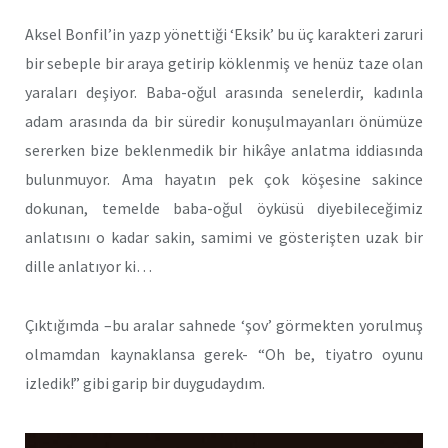
Aksel Bonfil’in yazp yönettiği ‘Eksik’ bu üç karakteri zaruri
bir sebeple bir araya getirip köklenmiş ve henüz taze olan
yaraları deşiyor. Baba-oğul arasında senelerdir, kadınla
adam arasında da bir süredir konuşulmayanları önümüze
sererken bize beklenmedik bir hikâye anlatma iddiasında
bulunmuyor. Ama hayatın pek çok köşesine sakince
dokunan, temelde baba-oğul öyküsü diyebileceğimiz
anlatısını o kadar sakin, samimi ve gösterişten uzak bir
dille anlatıyor ki…
Çıktığımda –bu aralar sahnede ‘şov’ görmekten yorulmuş
olmamdan kaynaklansa gerek- “Oh be, tiyatro oyunu
izledik!” gibi garip bir duygudaydım.