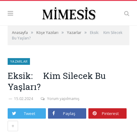
»
»
»
Anasayfa
Köşe Yazıları
Yazarlar
Eksik: Kim Silecek
Bu Yaşları?
YAZARLAR
Eksik: Kim Silecek Bu
Yaşları?
15.02.2024
Yorum yapılmamış
Tweet
Paylaş
Pinterest
+