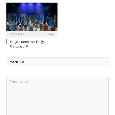
02.08.2026
0
Geçen Sezonun En İyi
Oyunları IV
YANITLA