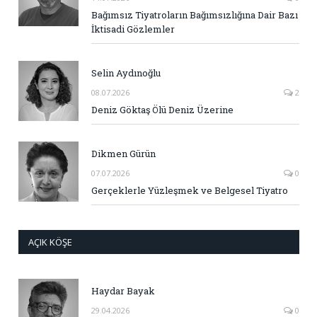
Bağımsız Tiyatroların Bağımsızlığına Dair Bazı
İktisadi Gözlemler
Selin Aydınoğlu
08.07.2026
2
Deniz Göktaş Ölü Deniz Üzerine
Dikmen Gürün
07.07.2026
0
Gerçeklerle Yüzleşmek ve Belgesel Tiyatro
AÇIK KÖŞE
Haydar Bayak
29.04.2026
0