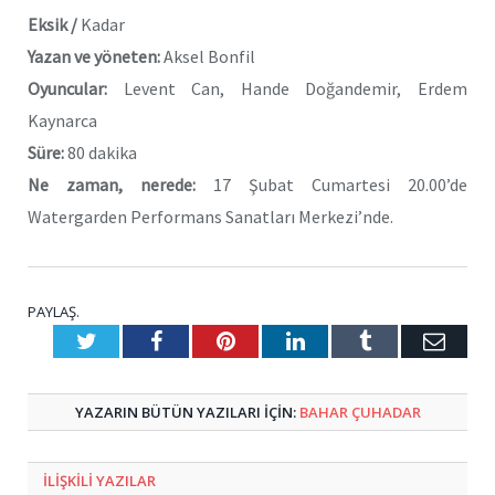
Eksik /
Kadar
Yazan ve yöneten:
Aksel Bonfil
Oyuncular:
Levent Can, Hande Doğandemir, Erdem
Kaynarca
Süre:
80 dakika
Ne zaman, nerede:
17 Şubat Cumartesi 20.00’de
Watergarden Performans Sanatları Merkezi’nde.
PAYLAŞ.
Twitter
Facebook
Pinterest
LinkedIn
Tumblr
E-
Posta
YAZARIN BÜTÜN YAZILARI IÇIN:
BAHAR ÇUHADAR
ILIŞKILI
YAZILAR