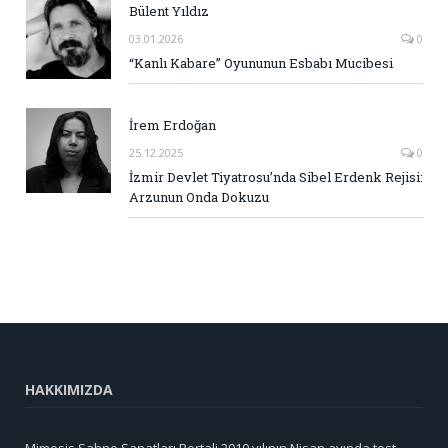
Bülent Yıldız
03.01.2026
0
“Kanlı Kabare” Oyununun Esbabı Mucibesi
İrem Erdoğan
25.12.2025
0
İzmir Devlet Tiyatrosu’nda Sibel Erdenk Rejisi:
Arzunun Onda Dokuzu
HAKKIMIZDA
Mimesis Sahne Sanatları Portali 2010 yılının Nisan ayında test