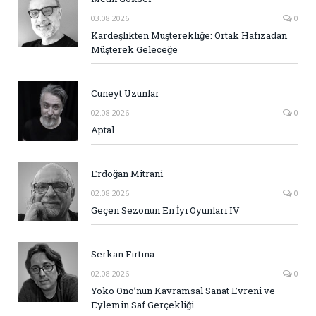
03.08.2026
0
Kardeşlikten Müşterekliğe: Ortak Hafızadan
Müşterek Geleceğe
Cüneyt Uzunlar
02.08.2026
0
Aptal
Erdoğan Mitrani
02.08.2026
0
Geçen Sezonun En İyi Oyunları IV
Serkan Fırtına
02.08.2026
0
Yoko Ono’nun Kavramsal Sanat Evreni ve
Eylemin Saf Gerçekliği