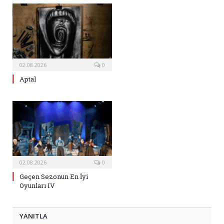
02.08.2026
0
Aptal
02.08.2026
0
Geçen Sezonun En İyi
Oyunları IV
YANITLA