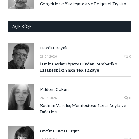
Gerçeklerle Yüzleşmek ve Belgesel Tiyatro
AÇIK KÖŞE
Haydar Bayak
29.04.2026
0
İzmir Devlet Tiyatrosu’ndan Rembetiko
Efsanesi: İki Yaka Tek Hikaye
Fuldem Özkan
26.03.2026
0
Kadının Varoluş Manifestosu: Lena, Leyla ve
Diğerleri
Özgür Duygu Durgun