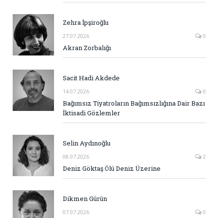
Zehra İpşiroğlu
27.07.2026
0
Akran Zorbalığı
Sacit Hadi Akdede
14.07.2026
0
Bağımsız Tiyatroların Bağımsızlığına Dair Bazı
İktisadi Gözlemler
Selin Aydınoğlu
08.07.2026
2
Deniz Göktaş Ölü Deniz Üzerine
Dikmen Gürün
07.07.2026
0