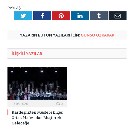
PAYLAŞ.
Twitter
Facebook
Pinterest
LinkedIn
Tumblr
E-
Posta
YAZARIN BÜTÜN YAZILARI IÇIN:
GÜNSU ÖZKARAR
ILIŞKILI
YAZILAR
03.08.2026
0
Kardeşlikten Müşterekliğe:
Ortak Hafızadan Müşterek
Geleceğe