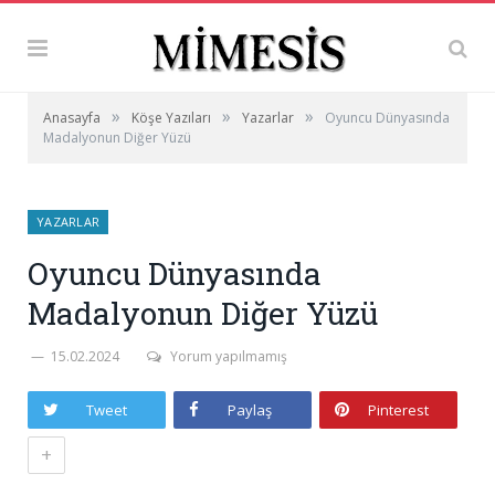
»
»
»
Anasayfa
Köşe Yazıları
Yazarlar
Oyuncu Dünyasında
Madalyonun Diğer Yüzü
YAZARLAR
Oyuncu Dünyasında
Madalyonun Diğer Yüzü
15.02.2024
Yorum yapılmamış
Tweet
Paylaş
Pinterest
+