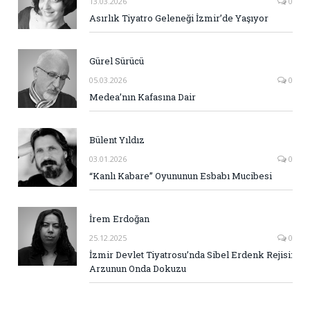
13.03.2026
0
Asırlık Tiyatro Geleneği İzmir’de Yaşıyor
Gürel Sürücü
05.03.2026
0
Medea’nın Kafasına Dair
Bülent Yıldız
03.01.2026
0
“Kanlı Kabare” Oyununun Esbabı Mucibesi
İrem Erdoğan
25.12.2025
0
İzmir Devlet Tiyatrosu’nda Sibel Erdenk Rejisi:
Arzunun Onda Dokuzu