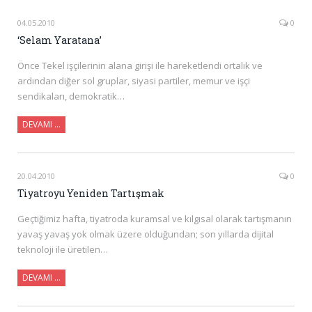
04.05.2010
0
‘Selam Yaratana’
Önce Tekel işçilerinin alana girişi ile hareketlendi ortalık ve
ardından diğer sol gruplar, siyasi partiler, memur ve işçi
sendikaları, demokratik…
DEVAMI …
20.04.2010
0
Tiyatroyu Yeniden Tartışmak
Geçtiğimiz hafta, tiyatroda kuramsal ve kılgısal olarak tartışmanın
yavaş yavaş yok olmak üzere olduğundan; son yıllarda dijital
teknoloji ile üretilen…
DEVAMI …