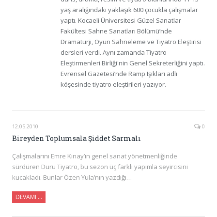
yaş aralığındaki yaklaşık 600 çocukla çalışmalar
yaptı. Kocaeli Üniversitesi Güzel Sanatlar
Fakültesi Sahne Sanatları Bölümü’nde
Dramaturji, Oyun Sahneleme ve Tiyatro Eleştirisi
dersleri verdi. Aynı zamanda Tiyatro
Eleştirmenleri Birliği'nin Genel Sekreterliğini yaptı.
Evrensel Gazetesi’nde Ramp Işıkları adlı
köşesinde tiyatro eleştirileri yazıyor.
12.05.2010
0
Bireyden Toplumsala Şiddet Sarmalı
Çalışmalarını Emre Kınay’ın genel sanat yönetmenliğinde
sürdüren Duru Tiyatro, bu sezon üç farklı yapımla seyircisini
kucakladı. Bunlar Özen Yula’nın yazdığı…
DEVAMI …