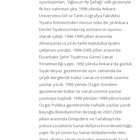
oyunlaştırılan, “Ağlasun Ay Şafağı” adlı gösteriyle
ilk kez sahneye çıktı. 1996 yılında Ankara
Üniversitesi Dil ve Tarih-Coğrafya Fakültesi
Tiyatro Bölümü’nden mezun oldu. Bir yıl Ankara
Devlet Tiyatrosu’nda reji asistanı ve oyuncu
olarak çalıştı. 1996-1999 yılları arasında
Almanya’da üç yıl iki farklı toplulukla tiyatro
çalışması yürüttü. 1999-2005 yılları arasında
Diyarbakır Şehir Tiyatrosu Genel Sanat
Yönetmenliği yaptı. 1992 yılında Ankara'da günlük
Siyah Beyaz gazetesinde aynı zamanda da
çeşitli dergilerde kültür sanat ve estetik üzerine
yazılar yazdı. 1993 yılında Özgür Gündem
gazetesinde kültür ve sanat üzerine yazılar
yazmaya başladı. 1996 yılından 1999 yılına kadar
Özgür Politika gazetesinde haftalık yazılar yazdı.
Beyoğlu Belediyesi’nin desteği ile 2007-2009
yılları arasında Dolapdere ve Tarlabaşı’nda
yoksul çocuklarla Sanat Atölyesi Koordinatörlüğü
yaptı. İki yıl süren bu Sanat Atölyelerinde ritim,
dans, drama, resim ve tiyatro alanlarında 11-13