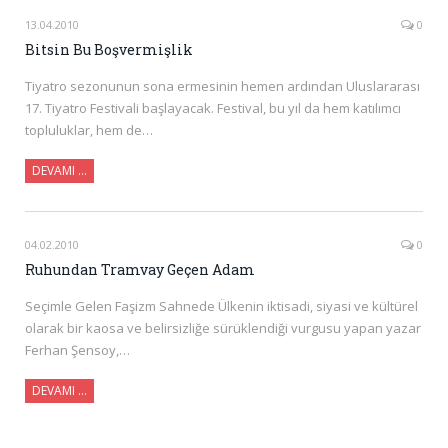
13.04.2010
0
Bitsin Bu Boşvermişlik
Tiyatro sezonunun sona ermesinin hemen ardından Uluslararası
17. Tiyatro Festivali başlayacak. Festival, bu yıl da hem katılımcı
topluluklar, hem de…
DEVAMI …
04.02.2010
0
Ruhundan Tramvay Geçen Adam
Seçimle Gelen Faşizm Sahnede Ülkenin iktisadi, siyasi ve kültürel
olarak bir kaosa ve belirsizliğe sürüklendiği vurgusu yapan yazar
Ferhan Şensoy,…
DEVAMI …