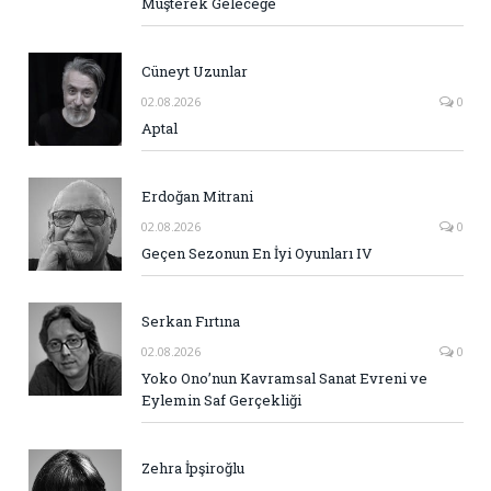
Müşterek Geleceğe
Cüneyt Uzunlar
02.08.2026
0
Aptal
Erdoğan Mitrani
02.08.2026
0
Geçen Sezonun En İyi Oyunları IV
Serkan Fırtına
02.08.2026
0
Yoko Ono’nun Kavramsal Sanat Evreni ve
Eylemin Saf Gerçekliği
Zehra İpşiroğlu