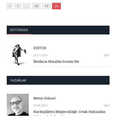
Önceki
1
…
18
19
20
EDITÖRDEN
EDİTÖR
28.07.2026
0
İktidarın Mizahla Sorunu Ne
YAZARLAR
Metin Göksel
03.08.2026
0
Kardeşlikten Müşterekliğe: Ortak Hafızadan