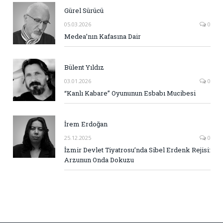
Gürel Sürücü
05.03.2026
0
Medea’nın Kafasına Dair
Bülent Yıldız
03.01.2026
0
“Kanlı Kabare” Oyununun Esbabı Mucibesi
İrem Erdoğan
25.12.2025
0
İzmir Devlet Tiyatrosu’nda Sibel Erdenk Rejisi:
Arzunun Onda Dokuzu