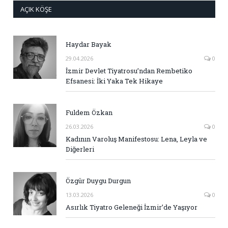
AÇIK KÖŞE
Haydar Bayak
29.04.2026
0
İzmir Devlet Tiyatrosu’ndan Rembetiko
Efsanesi: İki Yaka Tek Hikaye
Fuldem Özkan
26.03.2026
0
Kadının Varoluş Manifestosu: Lena, Leyla ve
Diğerleri
Özgür Duygu Durgun
13.03.2026
0
Asırlık Tiyatro Geleneği İzmir’de Yaşıyor