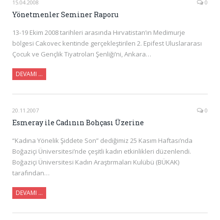
15.04.2008
0
Yönetmenler Seminer Raporu
13-19 Ekim 2008 tarihleri arasında Hırvatistan’ın Medimurje
bölgesi Cakovec kentinde gerçekleştirilen 2. Epifest Uluslararası
Çocuk ve Gençlik Tiyatroları Şenliği’ni, Ankara…
DEVAMI …
20.11.2007
0
Esmeray ile Cadının Bohçası Üzerine
“Kadına Yönelik Şiddete Son” dediğimiz 25 Kasım Haftası’nda
Boğaziçi Üniversitesi’nde çeşitli kadın etkinlikleri düzenlendi.
Boğaziçi Üniversitesi Kadın Araştırmaları Kulübü (BÜKAK)
tarafından…
DEVAMI …