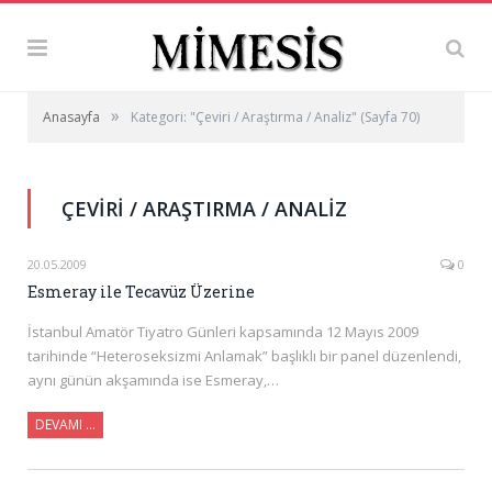
»
Anasayfa
Kategori: "Çeviri / Araştırma / Analiz"
(Sayfa 70)
ÇEVIRI / ARAŞTIRMA / ANALIZ
20.05.2009
0
Esmeray ile Tecavüz Üzerine
İstanbul Amatör Tiyatro Günleri kapsamında 12 Mayıs 2009
tarihinde “Heteroseksizmi Anlamak” başlıklı bir panel düzenlendi,
aynı günün akşamında ise Esmeray,…
DEVAMI …