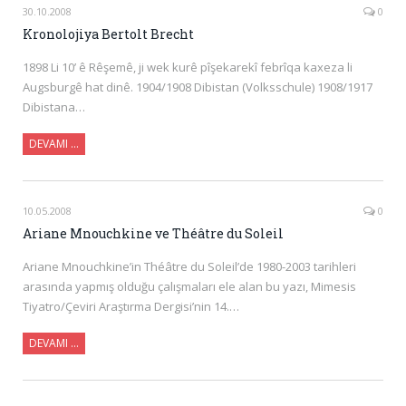
30.10.2008
0
Kronolojiya Bertolt Brecht
1898 Li 10’ ê Rêşemê, ji wek kurê pîşekarekî febrîqa kaxeza li
Augsburgê hat dinê. 1904/1908 Dibistan (Volksschule) 1908/1917
Dibistana…
DEVAMI …
10.05.2008
0
Ariane Mnouchkine ve Théâtre du Soleil
Ariane Mnouchkine’in Théâtre du Soleil’de 1980-2003 tarihleri
arasında yapmış olduğu çalışmaları ele alan bu yazı, Mimesis
Tiyatro/Çeviri Araştırma Dergisi’nin 14.…
DEVAMI …