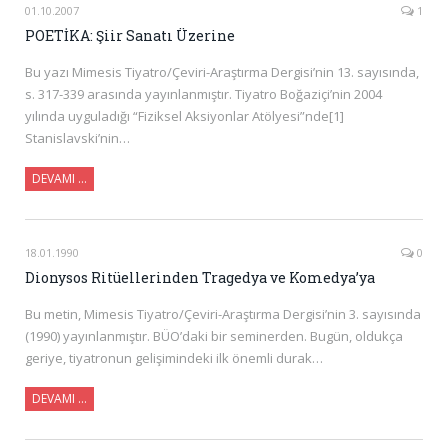
01.10.2007
1
POETİKA: Şiir Sanatı Üzerine
Bu yazı Mimesis Tiyatro/Çeviri-Araştırma Dergisi’nin 13. sayısında,
s. 317-339 arasında yayınlanmıştır. Tiyatro Boğaziçi’nin 2004
yılında uyguladığı “Fiziksel Aksiyonlar Atölyesi”nde[1]
Stanislavski’nin…
DEVAMI …
18.01.1990
0
Dionysos Ritüellerinden Tragedya ve Komedya’ya
Bu metin, Mimesis Tiyatro/Çeviri-Araştırma Dergisi’nin 3. sayısında
(1990) yayınlanmıştır. BÜO’daki bir seminerden. Bugün, oldukça
geriye, tiyatronun gelişimindeki ilk önemli durak…
DEVAMI …