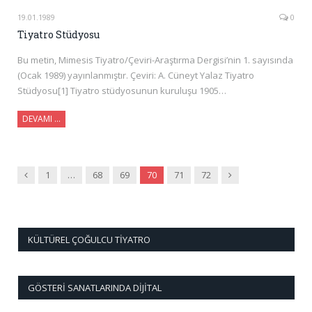
19.01.1989
0
Tiyatro Stüdyosu
Bu metin, Mimesis Tiyatro/Çeviri-Araştırma Dergisi’nin 1. sayısında
(Ocak 1989) yayınlanmıştır. Çeviri: A. Cüneyt Yalaz Tiyatro
Stüdyosu[1] Tiyatro stüdyosunun kuruluşu 1905…
DEVAMI …
Önceki
Sonraki
1
…
68
69
70
71
72
KÜLTÜREL ÇOĞULCU TIYATRO
GÖSTERI SANATLARINDA DIJITAL