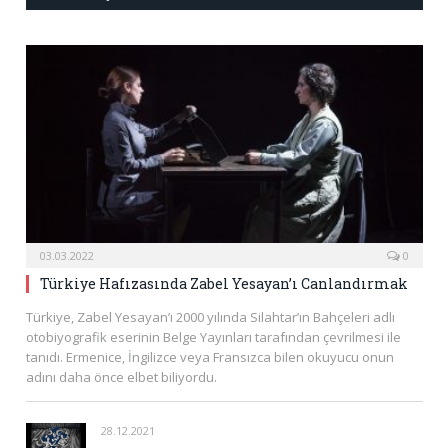
03.03.2022
0
Türkiye Hafızasında Zabel Yesayan’ı Canlandırmak
Türkiye, Zabel Yesayan’ı 2000 yılında Silahtar’ın Bahçeleri adlı
otobiyografik eserinin Belge Yayınları tarafından çevrilmesi ile
tanıdı. Ermenice, İngilizce veya Fransızca bilen okuyucu onun
adını daha önce elbet biliyordu.
28.12.2021