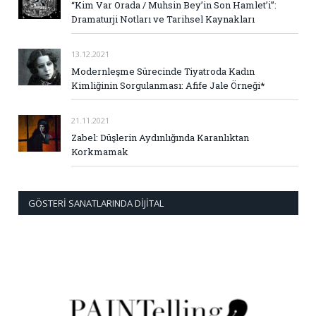
“Kim Var Orada / Muhsin Bey’in Son Hamlet’i”:
Dramaturji Notları ve Tarihsel Kaynakları
13.12.2021
Modernleşme Sürecinde Tiyatroda Kadın
Kimliğinin Sorgulanması: Afife Jale Örneği*
21.11.2021
Zabel: Düşlerin Aydınlığında Karanlıktan
Korkmamak
GÖSTERI SANATLARINDA DIJITAL