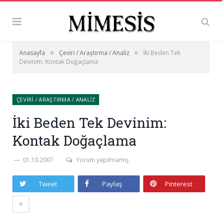
»
»
Anasayfa
Çeviri / Araştırma / Analiz
İki Beden Tek
Devinim: Kontak Doğaçlama
ÇEVIRI / ARAŞTIRMA / ANALIZ
İki Beden Tek Devinim:
Kontak Doğaçlama
01.10.2007
Yorum yapılmamış
Tweet
Paylaş
Pinterest
+