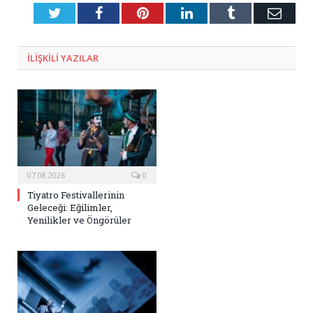
Twitter
Facebook
Pinterest
LinkedIn
Tumblr
E-
Posta
ILIŞKILI
YAZILAR
07.08.2026
0
Tiyatro Festivallerinin
Geleceği: Eğilimler,
Yenilikler ve Öngörüler