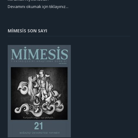
Devamını okumak için tıklayınız...
MİMESİS SON SAYI