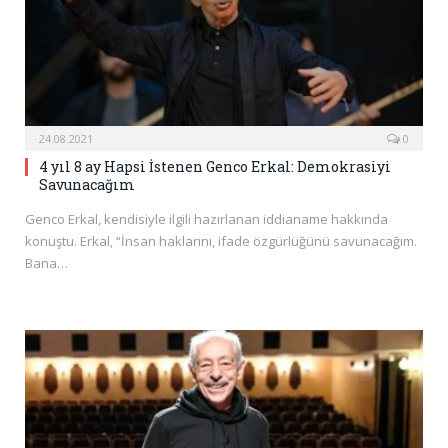
24.08.2021
0
4 yıl 8 ay Hapsi İstenen Genco Erkal: Demokrasiyi
Savunacağım
Genco Erkal, kendisiyle ilgili hazırlanan iddianame hakkında
konuştu. Erkal, “İnsan haklarını, ifade özgürlüğünü savunacağım.
Bana…