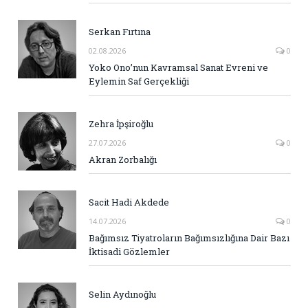
Serkan Fırtına
02.08.2026
0
Yoko Ono’nun Kavramsal Sanat Evreni ve
Eylemin Saf Gerçekliği
Zehra İpşiroğlu
27.07.2026
0
Akran Zorbalığı
Sacit Hadi Akdede
14.07.2026
0
Bağımsız Tiyatroların Bağımsızlığına Dair Bazı
İktisadi Gözlemler
Selin Aydınoğlu