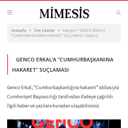
»
»
Anasayfa
Öne Çıkanlar
Kategori: "GENCO ERKAL’A
“CUMHURBAŞKANINA HAKARET” SUÇLAMASI"
(Sayfa 2)
GENCO ERKAL’A “CUMHURBAŞKANINA
HAKARET” SUÇLAMASI
Genco Erkal, “Cumhurbaşkanlığına hakaret” iddiasıyla
Cumhuriyet Başsavcılığı tarafından ifadeye çağrıldı.
İlgili haber ve yazılara buradan ulaşabilirsiniz.