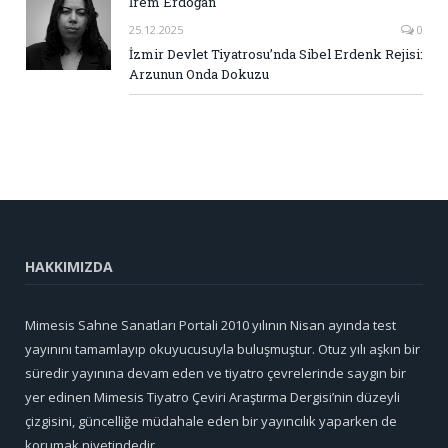
İrem Erdoğan
25.12.2025
0
İzmir Devlet Tiyatrosu’nda Sibel Erdenk Rejisi:
Arzunun Onda Dokuzu
HAKKIMIZDA
Mimesis Sahne Sanatları Portali 2010 yılının Nisan ayında test
yayınını tamamlayıp okuyucusuyla buluşmuştur. Otuz yılı aşkın bir
süredir yayınına devam eden ve tiyatro çevrelerinde saygın bir
yer edinen Mimesis Tiyatro Çeviri Araştırma Dergisi’nin düzeyli
çizgisini, güncelliğe müdahale eden bir yayıncılık yaparken de
korumak niyetindedir.