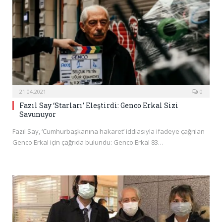
21.04.2021
0
Fazıl Say ‘Starları’ Eleştirdi: Genco Erkal Sizi
Savunuyor
Fazıl Say, ‘Cumhurbaşkanına hakaret’ iddiasıyla ifadeye çağrılan
Genco Erkal için çağrıda bulundu: Genco Erkal 83…