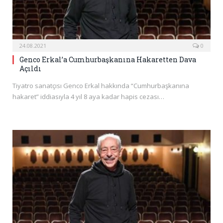
24.08.2021
0
Genco Erkal’a Cumhurbaşkanına Hakaretten Dava
Açıldı
Tiyatro sanatçısı Genco Erkal hakkında “Cumhurbaşkanına
hakaret” iddiasıyla 4 yıl 8 aya kadar hapis cezası…