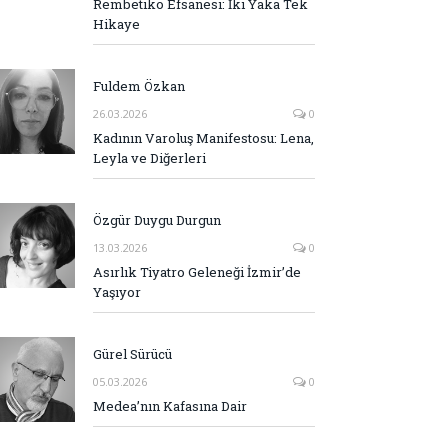
Rembetiko Efsanesi: İki Yaka Tek
Hikaye
Fuldem Özkan
26.03.2026
0
Kadının Varoluş Manifestosu: Lena,
Leyla ve Diğerleri
Özgür Duygu Durgun
13.03.2026
0
Asırlık Tiyatro Geleneği İzmir’de
Yaşıyor
Gürel Sürücü
05.03.2026
0
Medea’nın Kafasına Dair