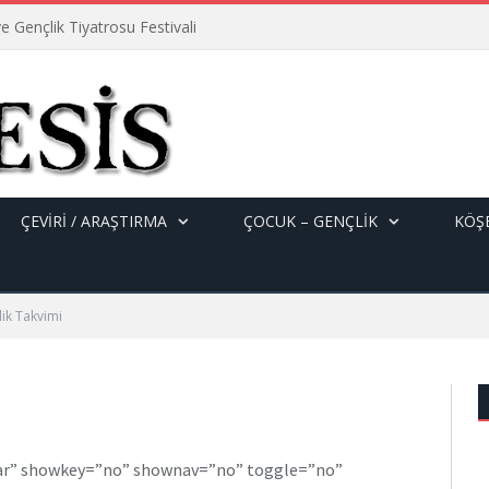
e Gençlik Tiyatrosu Festivali
ÇEVİRİ / ARAŞTIRMA
ÇOCUK – GENÇLIK
KÖŞE
lik Takvimi
dar” showkey=”no” shownav=”no” toggle=”no”