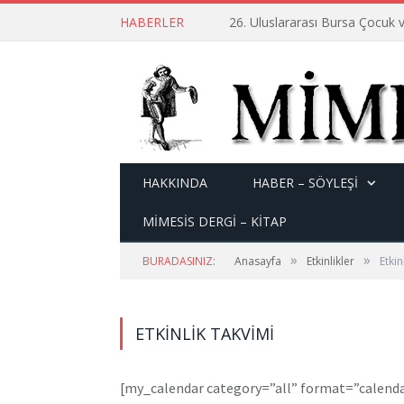
HABERLER
26. Uluslararası Bursa Çocuk v
HAKKINDA
HABER – SÖYLEŞI
MİMESİS DERGİ – KİTAP
»
»
BURADASINIZ:
Anasayfa
Etkinlikler
Etkin
ETKINLIK TAKVIMI
[my_calendar category=”all” format=”calen