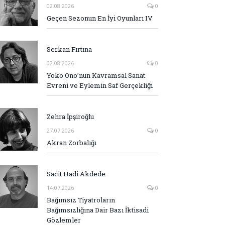
02.08.2026
0
Geçen Sezonun En İyi Oyunları IV
Serkan Fırtına
02.08.2026
0
Yoko Ono’nun Kavramsal Sanat
Evreni ve Eylemin Saf Gerçekliği
Zehra İpşiroğlu
27.07.2026
0
Akran Zorbalığı
Sacit Hadi Akdede
14.07.2026
0
Bağımsız Tiyatroların
Bağımsızlığına Dair Bazı İktisadi
Gözlemler