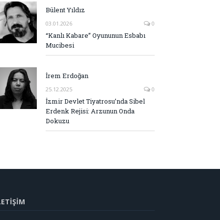
Bülent Yıldız
03.01.2026
0
“Kanlı Kabare” Oyununun Esbabı
Mucibesi
İrem Erdoğan
25.12.2025
0
İzmir Devlet Tiyatrosu’nda Sibel
Erdenk Rejisi: Arzunun Onda
Dokuzu
LETİŞİM