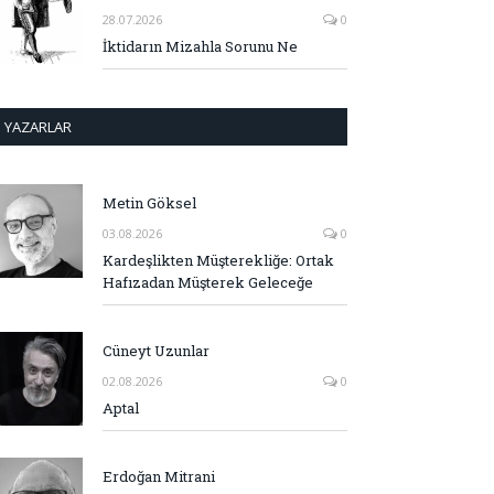
28.07.2026
0
İktidarın Mizahla Sorunu Ne
YAZARLAR
Metin Göksel
03.08.2026
0
Kardeşlikten Müşterekliğe: Ortak
Hafızadan Müşterek Geleceğe
Cüneyt Uzunlar
02.08.2026
0
Aptal
Erdoğan Mitrani