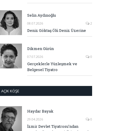
Selin Aydınoğlu
08.07.2026
2
Deniz Göktaş Ölü Deniz Üzerine
Dikmen Gürün
07.07.2026
0
Gerçeklerle Yüzleşmek ve
Belgesel Tiyatro
AÇIK KÖŞE
Haydar Bayak
29.04.2026
0
İzmir Devlet Tiyatrosu’ndan