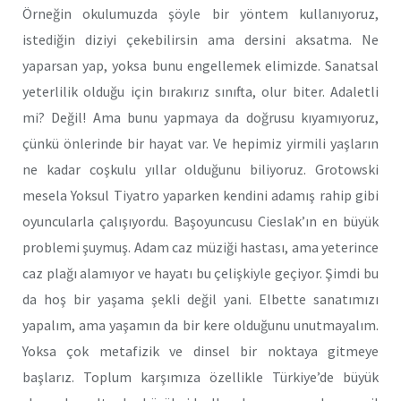
Örneğin okulumuzda şöyle bir yöntem kullanıyoruz,
istediğin diziyi çekebilirsin ama dersini aksatma. Ne
yaparsan yap, yoksa bunu engellemek elimizde. Sanatsal
yeterlilik olduğu için bırakırız sınıfta, olur biter. Adaletli
mi? Değil! Ama bunu yapmaya da doğrusu kıyamıyoruz,
çünkü önlerinde bir hayat var. Ve hepimiz yirmili yaşların
ne kadar coşkulu yıllar olduğunu biliyoruz. Grotowski
mesela Yoksul Tiyatro yaparken kendini adamış rahip gibi
oyuncularla çalışıyordu. Başoyuncusu Cieslak’ın en büyük
problemi şuymuş. Adam caz müziği hastası, ama yeterince
caz plağı alamıyor ve hayatı bu çelişkiyle geçiyor. Şimdi bu
da hoş bir yaşama şekli değil yani. Elbette sanatımızı
yapalım, ama yaşamın da bir kere olduğunu unutmayalım.
Yoksa çok metafizik ve dinsel bir noktaya gitmeye
başlarız. Toplum karşımıza özellikle Türkiye’de büyük