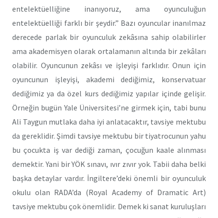
entelektüelliğine inanıyoruz, ama oyunculuğun
entelektüelliği farklı bir şeydir.” Bazı oyuncular inanılmaz
derecede parlak bir oyunculuk zekâsına sahip olabilirler
ama akademisyen olarak ortalamanın altında bir zekâları
olabilir. Oyuncunun zekâsı ve işleyişi farklıdır. Onun için
oyuncunun işleyişi, akademi dediğimiz, konservatuar
dediğimiz ya da özel kurs dediğimiz yapılar içinde gelişir.
Örneğin bugün Yale Üniversitesi’ne girmek için, tabi bunu
Ali Taygun mutlaka daha iyi anlatacaktır, tavsiye mektubu
da gereklidir. Şimdi tavsiye mektubu bir tiyatrocunun yahu
bu çocukta iş var dediği zaman, çocuğun kaale alınması
demektir. Yani bir YÖK sınavı, ıvır zıvır yok. Tabii daha belki
başka detaylar vardır. İngiltere’deki önemli bir oyunculuk
okulu olan RADA’da (Royal Academy of Dramatic Art)
tavsiye mektubu çok önemlidir. Demek ki sanat kuruluşları