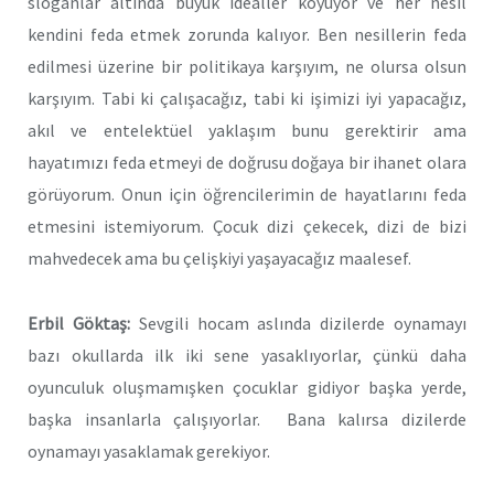
sloganlar altında büyük idealler koyuyor ve her nesil
kendini feda etmek zorunda kalıyor. Ben nesillerin feda
edilmesi üzerine bir politikaya karşıyım, ne olursa olsun
karşıyım. Tabi ki çalışacağız, tabi ki işimizi iyi yapacağız,
akıl ve entelektüel yaklaşım bunu gerektirir ama
hayatımızı feda etmeyi de doğrusu doğaya bir ihanet olara
görüyorum. Onun için öğrencilerimin de hayatlarını feda
etmesini istemiyorum. Çocuk dizi çekecek, dizi de bizi
mahvedecek ama bu çelişkiyi yaşayacağız maalesef.
Erbil Göktaş:
Sevgili hocam aslında dizilerde oynamayı
bazı okullarda ilk iki sene yasaklıyorlar, çünkü daha
oyunculuk oluşmamışken çocuklar gidiyor başka yerde,
başka insanlarla çalışıyorlar. Bana kalırsa dizilerde
oynamayı yasaklamak gerekiyor.