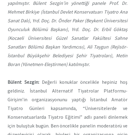
yapılmıştır. Bülent Sezgin’in yönettiği panele Prof. Dr.
Mehmet Birkiye (İstanbul Devlet Konservatuarı Tiyatro Ana
Sanat Dalı), Yrd. Doç. Dr. Önder Paker (Beykent Üniversitesi
Oyunculuk Bölümü Başkanı), Yrd. Doç. Dr. Erbil Göktaş
(Kocaeli Üniversitesi Güzel Sanatlar Fakültesi Sahne
Sanatları Bölümü Başkan Yardımcısı), Ali Taygun (Rejisör-
İstanbul Büyükşehir Belediyesi Şehir Tiyatroları), Metin
Boran (Yönetmen-Eleştirmen) katılmıştır.
Bülent Sezgin:
Değerli konuklar öncelikle hepiniz hoş
geldiniz. İstanbul Alternatif Tiyatrolar Platformu-
Girişim’in organizasyonunu yaptığı İstanbul Amatör
Tiyatro Günleri kapsamında, “Üniversitelerde ve
Konservatuarlarda Tiyatro Eğitimi” adlı paneli dinlemek
için buluştuk bugün. Ben öncelikle panelin moderatörü ve
düzenleyicisi olarak, böylesi bir organizasyona niçin