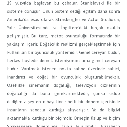
19. yüzyılda başlayan bu çabalar, Stanislavski ile bir
sisteme dönüşür. Onun Sistem dediği eğitim daha sonra
Amerika’da esas olarak Strasbergler ve Actor Studio’da,
Yale Üniversitesi’nde ve İngiltere’deki birçok okulda
gelişmiştir. Bu tarz, metot oyunculuğu formatında bir
yaklaşımı içerir. Doğalcılık realizmi gerçekleştirmek için
kullanılan bir oyunculuk yöntemidir. Genel cereyan budur,
herkes böyledir demek istemiyorum ama genel cereyan
budur. Varılmak istenen nokta sahne üzerinde sahici,
inandırıcı ve doğal bir oyunculuk oluşturabilmektir.
Özellikle sinemanın doğallığı, televizyon dizilerinin
doğalcılığı da bunu gerektirmektedir, çünkü üslup
dediğimiz şey en nihayetinde belli bir dönem içerisinde
insanların sanatla kurduğu alışveriştir. Ya da bilgiyi
aktarmakla kurduğu bir biçimdir. Örneğin üslup ve biçim
Shakespeare döneminde farklı kurulabilir, Elizabeth