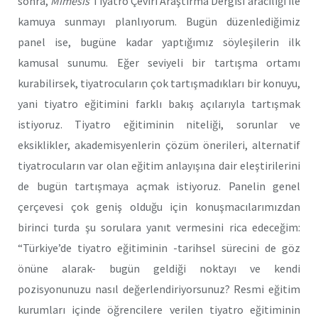
sonra,
Mimesis
Tiyatro Çeviri Araştırma Dergisi aracılığı ile
kamuya sunmayı planlıyorum. Bugün düzenlediğimiz
panel ise, bugüne kadar yaptığımız söyleşilerin ilk
kamusal sunumu. Eğer seviyeli bir tartışma ortamı
kurabilirsek, tiyatrocuların çok tartışmadıkları bir konuyu,
yani tiyatro eğitimini farklı bakış açılarıyla tartışmak
istiyoruz. Tiyatro eğitiminin niteliği, sorunlar ve
eksiklikler, akademisyenlerin çözüm önerileri, alternatif
tiyatrocuların var olan eğitim anlayışına dair eleştirilerini
de bugün tartışmaya açmak istiyoruz. Panelin genel
çerçevesi çok geniş olduğu için konuşmacılarımızdan
birinci turda şu sorulara yanıt vermesini rica edeceğim:
“Türkiye’de tiyatro eğitiminin -tarihsel sürecini de göz
önüne alarak- bugün geldiği noktayı ve kendi
pozisyonunuzu nasıl değerlendiriyorsunuz? Resmi eğitim
kurumları içinde öğrencilere verilen tiyatro eğitiminin