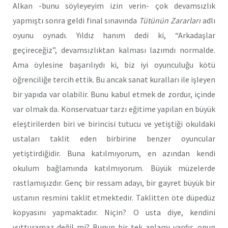
Alkan -bunu söyleyeyim izin verin- çok devamsızlık
yapmıştı sonra geldi final sınavında
Tütünün Zararları
adlı
oyunu oynadı. Yıldız hanım dedi ki, “Arkadaşlar
geçireceğiz”, devamsızlıktan kalması lazımdı normalde.
Ama öylesine başarılıydı ki, biz iyi oyunculuğu kötü
öğrenciliğe tercih ettik. Bu ancak sanat kuralları ile işleyen
bir yapıda var olabilir. Bunu kabul etmek de zordur, içinde
var olmak da. Konservatuar tarzı eğitime yapılan en büyük
eleştirilerden biri ve birincisi tutucu ve yetiştiği okuldaki
ustaları taklit eden birbirine benzer oyuncular
yetiştirdiğidir. Buna katılmıyorum, en azından kendi
okulum bağlamında katılmıyorum. Büyük müzelerde
rastlamışızdır. Genç bir ressam adayı, bir gayret büyük bir
ustanın resmini taklit etmektedir. Taklitten öte düpedüz
kopyasını yapmaktadır. Niçin? O usta diye, kendini
yutturamaz değil mi? Bunun bir tek anlamı vardır, onun