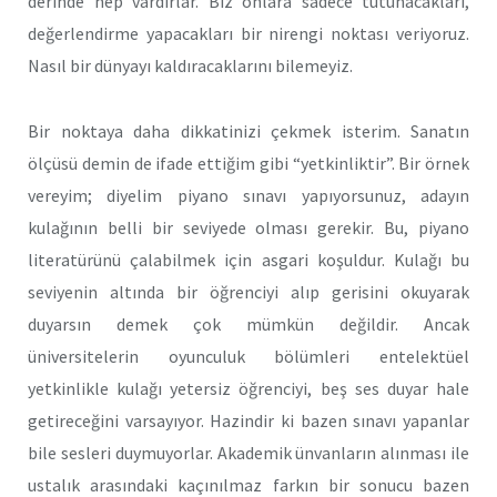
derinde hep vardırlar. Biz onlara sadece tutunacakları,
değerlendirme yapacakları bir nirengi noktası veriyoruz.
Nasıl bir dünyayı kaldıracaklarını bilemeyiz.
Bir noktaya daha dikkatinizi çekmek isterim. Sanatın
ölçüsü demin de ifade ettiğim gibi “yetkinliktir”. Bir örnek
vereyim; diyelim piyano sınavı yapıyorsunuz, adayın
kulağının belli bir seviyede olması gerekir. Bu, piyano
literatürünü çalabilmek için asgari koşuldur. Kulağı bu
seviyenin altında bir öğrenciyi alıp gerisini okuyarak
duyarsın demek çok mümkün değildir. Ancak
üniversitelerin oyunculuk bölümleri entelektüel
yetkinlikle kulağı yetersiz öğrenciyi, beş ses duyar hale
getireceğini varsayıyor. Hazindir ki bazen sınavı yapanlar
bile sesleri duymuyorlar. Akademik ünvanların alınması ile
ustalık arasındaki kaçınılmaz farkın bir sonucu bazen