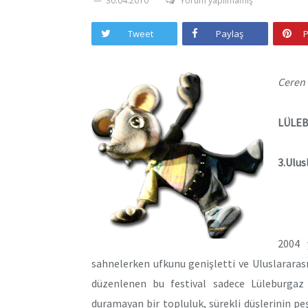
30.04.2010
Yorum yapılmamış
Tweet
Paylaş
P
Ceren
LÜLEB
3.Ulus
2004 
sahnelerken ufkunu genişletti ve Uluslararası 
düzenlenen bu festival sadece Lüleburgaz 
duramayan bir topluluk, sürekli düşlerinin peş