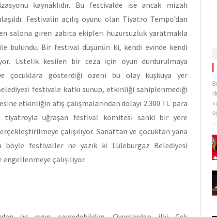
anizasyonu kaynaklıdır. Bu festivalde ise ancak mizah
ılaşıldı. Festivalin açılış oyunu olan Tiyatro Tempo’dan
n salona giren zabıta ekipleri huzursuzluk yaratmakla
le bulundu. Bir festival düşünün ki, kendi evinde kendi
ıyor. Üstelik kesilen bir ceza için oyun durdurulmaya
a ve çocuklara gösterdiği özeni bu olay kuşkuya yer
B
lediyesi festivale katkı sunup, etkinliği sahiplenmediği
d
s
esine etkinliğin afiş çalışmalarından dolayı 2.300 TL para
e
ede tiyatroyla uğraşan festival komitesi sanki bir yere
erçekleştirilmeye çalışılıyor. Sanattan ve çocuktan yana
 böyle festivaller ne yazık ki Lüleburgaz Belediyesi
 engellenmeye çalışılıyor.
mizden üç oyun seyredebildim. Oyunlardan ilki Çek