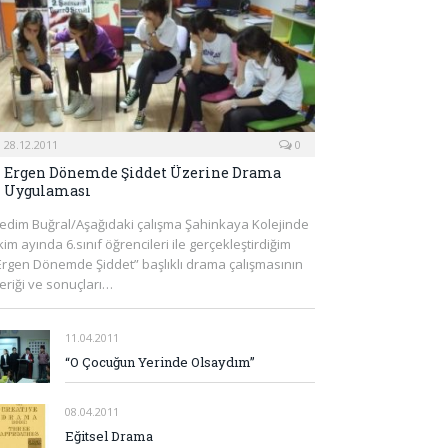
28.12.2011
0
Ergen Dönemde Şiddet Üzerine Drama
Uygulaması
edim Buğral/Aşağıdaki çalışma Şahinkaya Kolejinde
kim ayında 6.sınıf öğrencileri ile gerçekleştirdiğim
Ergen Dönemde Şiddet” başlıklı drama çalışmasının
çeriği ve sonuçları…
11.04.2011
“O Çocuğun Yerinde Olsaydım”
08.04.2011
Eğitsel Drama