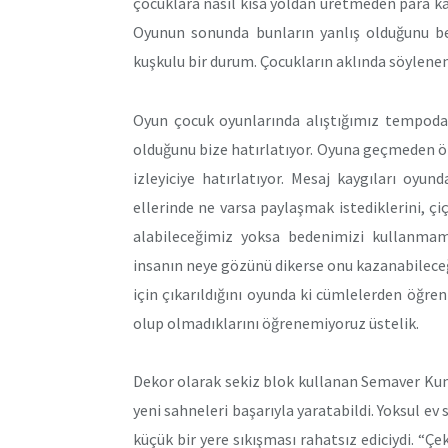
çocuklara nasıl kısa yoldan üretmeden para kaz
Oyunun sonunda bunların yanlış olduğunu bel
kuşkulu bir durum. Çocukların aklında söylenen
Oyun çocuk oyunlarında alıştığımız tempoda 
olduğunu bize hatırlatıyor. Oyuna geçmeden ö
izleyiciye hatırlatıyor. Mesaj kaygıları oyun
ellerinde ne varsa paylaşmak istediklerini, 
alabileceğimiz yoksa bedenimizi kullanmamı
insanın neye gözünü dikerse onu kazanabileceğ
için çıkarıldığını oyunda ki cümlelerden öğre
olup olmadıklarını öğrenemiyoruz üstelik.
Dekor olarak sekiz blok kullanan Semaver Kum
yeni sahneleri başarıyla yaratabildi. Yoksul ev
küçük bir yere sıkışması rahatsız ediciydi. “Çe