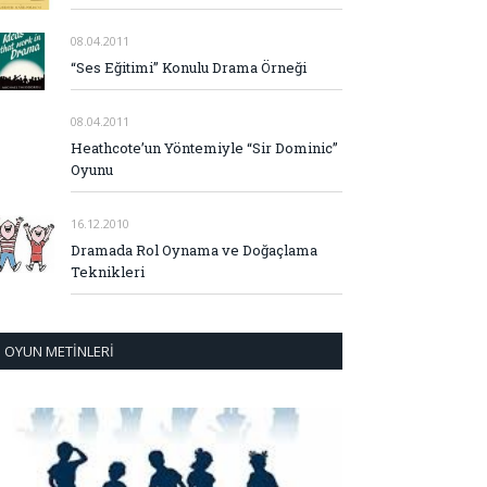
08.04.2011
“Ses Eğitimi” Konulu Drama Örneği
08.04.2011
Heathcote’un Yöntemiyle “Sir Dominic”
Oyunu
16.12.2010
Dramada Rol Oynama ve Doğaçlama
Teknikleri
OYUN METINLERI