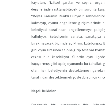
kayıpları, fiziksel şartlar ve seyirci org
dergilerinde rastlanabilecek bir sorunla karş
“Beyaz Kalemin Renkli Dünyası” sahnelenirke
kalmayıp, oyunu engelleme girişimlerinde bi
belediyesi tarafından engellenmeye çalışıl
kalkılıyor. Belediyenin sanata, sanatçıy
bırakmayacak biçimde açıklıyor. Lüleburgaz Be
gibi oyun sırasında salona girip festival komit
cezası bile kesebiliyor. Yıllardır aynı ilç
kaçıyormuş gibi açılış oyununda bu tahsilat g
olan her belediyenin desteklemesi gereken
tarafından desteklenmek şöyle dursun çirkince
Neşeli Kuklalar
Festivalde biri yurtdışından ikisi ülke