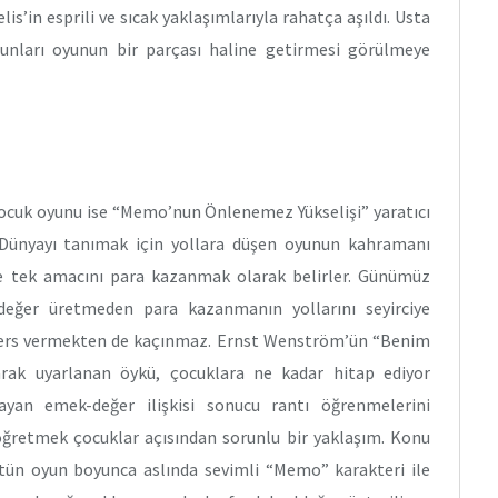
is’in esprili ve sıcak yaklaşımlarıyla rahatça aşıldı. Usta
unları oyunun bir parçası haline getirmesi görülmeye
cuk oyunu ise “Memo’nun Önlenemez Yükselişi” yaratıcı
dı. Dünyayı tanımak için yollara düşen oyunun kahramanı
e tek amacını para kazanmak olarak belirler. Günümüz
değer üretmeden para kazanmanın yollarını seyirciye
 ders vermekten de kaçınmaz. Ernst Wenström’ün “Benim
rak uyarlanan öykü, çocuklara ne kadar hitap ediyor
ayan emek-değer ilişkisi sonucu rantı öğrenmelerini
 öğretmek çocuklar açısından sorunlu bir yaklaşım. Konu
ütün oyun boyunca aslında sevimli “Memo” karakteri ile