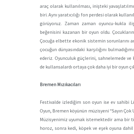
araç olarak kullanılması, inişteki yavaşlatıl
biri. Aynı yaratıcılığı fon perdesi olarak kull
görüyoruz. Zaman zaman oyuncu-kukla ilişk
beğenisini kazanan bir oyun oldu. Çocukların 
Çocuğa elbette ekonik sistemin sorunlarını a
çocuğun dünyasındaki karşılığını bulmadığım
ederiz. Oyunculuk güçlerini, sahnelemede ve 
de kullansalardı ortaya çok daha iyi bir oyun ç
Bremen Mızıkacıları
Festivalde izlediğim son oyun ise ev sahibi 
Oyun, Bremen köyünün müzisyeni “Sayın Çok Uy
Müzisyenimiz uyumak istemektedir ama bir tü
horoz, sonra kedi, köpek ve eşek oyuna dahil 