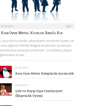
02.09.2013
8
Kısa Oyun Metni: Kırmızı Bantlı Kız
u oyun Bursa ilinde çalışmalarını sürdüren tiyatro ve
rama eğitmeni Nedim Buğral tarafından çocukların
ahnelemesi amacıyla yazılmıştır. Çocuklarla çalışan
ğitmenlere örnek…
02.09.2013
Kısa Oyun Metni: Kutuplarda Ayrımcılık
25.05.2013
Çıfıt ve Kayıp Eşya Cumhuriyeti
(İlkgençlik Oyunu)