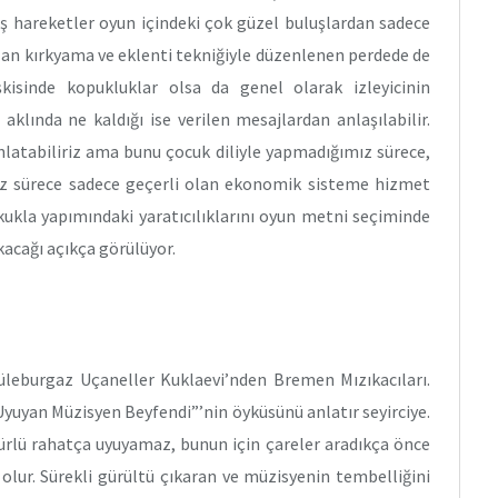
mış hareketler oyun içindeki çok güzel buluşlardan sadece
anılan kırkyama ve eklenti tekniğiyle düzenlenen perdede de
isinde kopukluklar olsa da genel olarak izleyicinin
aklında ne kaldığı ise verilen mesajlardan anlaşılabilir.
nlatabiliriz ama bunu çocuk diliyle yapmadığımız sürece,
ız sürece sadece geçerli olan ekonomik sisteme hizmet
kukla yapımındaki yaratıcılıklarını oyun metni seçiminde
ıkacağı açıkça görülüyor.
Lüleburgaz Uçaneller Kuklaevi’nden Bremen Mızıkacıları.
uyan Müzisyen Beyfendi”’nin öyküsünü anlatır seyirciye.
rlü rahatça uyuyamaz, bunun için çareler aradıkça önce
olur. Sürekli gürültü çıkaran ve müzisyenin tembelliğini