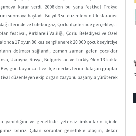
aşımaya karar verdi. 2008’den bu yana festival Trakya
rını sunmaya başladı. Bu yıl 3.sü düzenlenen Uluslararası
rdağ illerinde ve Lüleburgaz, Çorlu ilçelerinde gerçekleşti.
lan festival, Kırklareli Valiliği, Çorlu Belediyesi ve Özel
alonda 17 oyun 80 kez sergilenerek 28.000 çocuk seyirciye
lonların dolması sağlandı, zaman zaman gelen çocuklar
ansa, Ukrayna, Rusya, Bulgaristan ve Türkiye’den 13 kukla
. Beş gün boyunca il ve ilçe merkezlerini dolaşan gruplar
festival düzenleyen ekip organizasyonu başarıyla yürüterek
la yapıldığını ve genellikle yetersiz imkanların içinde
imiz biliriz. Çıkan sorunlar genellikle ulaşım, dekor