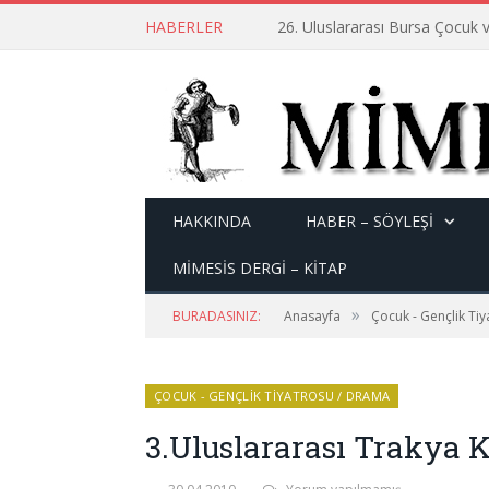
HABERLER
26. Uluslararası Bursa Çocuk v
HAKKINDA
HABER – SÖYLEŞI
MİMESİS DERGİ – KİTAP
»
BURADASINIZ:
Anasayfa
Çocuk - Gençlik Ti
ÇOCUK - GENÇLIK TIYATROSU / DRAMA
3.Uluslararası Trakya K