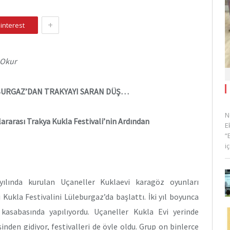
+
interest
 Okur
URGAZ’DAN TRAKYAYI SARAN DÜŞ…
N
lararası Trakya Kukla Festivali’nin Ardından
E
“
i
yılında kurulan Uçaneller Kuklaevi karagöz oyunları
Kukla Festivalini Lüleburgaz’da başlattı. İki yıl boyunca
kasabasında yapılıyordu. Uçaneller Kukla Evi yerinde
inden gidiyor, festivalleri de öyle oldu. Grup on binlerce