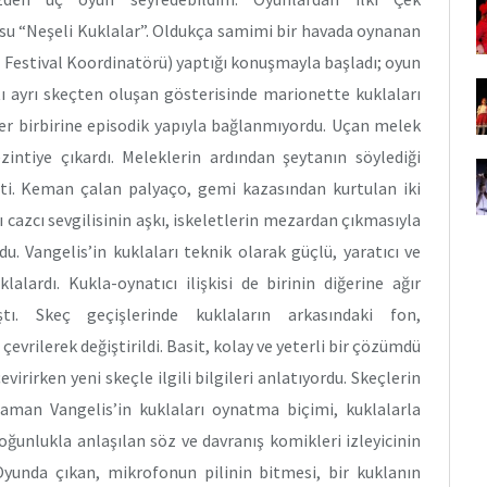
su “Neşeli Kuklalar”. Oldukça samimi bir havada oynanan
 Festival Koordinatörü) yaptığı konuşmayla başladı; oyun
ltı ayrı skeçten oluşan gösterisinde marionette kuklaları
çler birbirine episodik yapıyla bağlanmıyordu. Uçan melek
ezintiye çıkardı. Meleklerin ardından şeytanın söylediği
etti. Keman çalan palyaço, gemi kazasından kurtulan iki
ı cazcı sevgilisinin aşkı, iskeletlerin mezardan çıkmasıyla
u. Vangelis’in kuklaları teknik olarak güçlü, yaratıcı ve
alardı. Kukla-oynatıcı ilişkisi de birinin diğerine ağır
ı. Skeç geçişlerinde kuklaların arkasındaki fon,
rilerek değiştirildi. Basit, kolay ve yeterli bir çözümdü
irirken yeni skeçle ilgili bilgileri anlatıyordu. Skeçlerin
man Vangelis’in kuklaları oynatma biçimi, kuklalarla
çoğunlukla anlaşılan söz ve davranış komikleri izleyicinin
 Oyunda çıkan, mikrofonun pilinin bitmesi, bir kuklanın