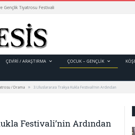
e Gençlik Tiyatrosu Festivali
ÇEVİRİ / ARAŞTIRMA
ÇOCUK – GENÇLIK
KÖŞE
»
yatrosu / Drama
3.Uluslararası Trakya Kukla Festivali’nin Ardından
ukla Festivali’nin Ardından