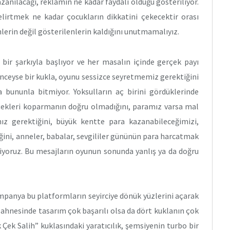
anılacağı, reklamın ne kadar faydalı olduğu gösteriliyor.
irtmek ne kadar çocukların dikkatini çekecektir orası
lerin değil gösterilenlerin kaldığını unutmamalıyız.
bir şarkıyla başlıyor ve her masalın içinde gerçek payı
nceyse bir kukla, oyunu sessizce seyretmemiz gerektiğini
da bununla bitmiyor. Yoksulların aç birini gördüklerinde
çiçekleri koparmanın doğru olmadığını, paramız varsa mal
z gerektiğini, büyük kentte para kazanabileceğimizi,
ini, anneler, babalar, sevgililer gününün para harcatmak
niyoruz. Bu mesajların oyunun sonunda yanlış ya da doğru
panya bu platformların seyirciye dönük yüzlerini açarak
 sahnesinde tasarım çok başarılı olsa da dört kuklanın çok
k Çek Salih” kuklasındaki yaratıcılık, şemsiyenin turbo bir