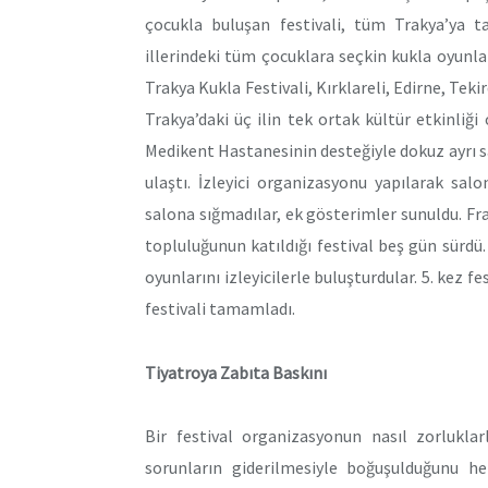
çocukla buluşan festivali, tüm Trakya’ya t
illerindeki tüm çocuklara seçkin kukla oyunla
Trakya Kukla Festivali, Kırklareli, Edirne, Teki
Trakya’daki üç ilin tek ortak kültür etkinliği o
Medikent Hastanesinin desteğiyle dokuz ayrı s
ulaştı. İzleyici organizasyonu yapılarak sa
salona sığmadılar, ek gösterimler sunuldu. Fr
topluluğunun katıldığı festival beş gün sürdü
oyunlarını izleyicilerle buluşturdular. 5. kez 
festivali tamamladı.
Tiyatroya Zabıta Baskını
Bir festival organizasyonun nasıl zorluklar
sorunların giderilmesiyle boğuşulduğunu hep