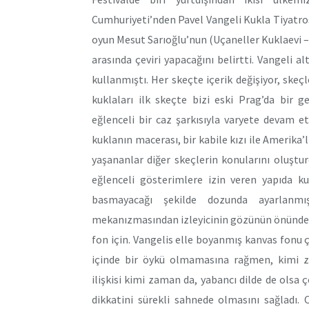
Cumhuriyeti’nden Pavel Vangeli Kukla Tiyatro
oyun Mesut Sarıoğlu’nun (Uçaneller Kuklaevi –
arasında çeviri yapacağını belirtti. Vangeli a
kullanmıştı. Her skeçte içerik değişiyor, ske
kuklaları ilk skeçte bizi eski Prag’da bir g
eğlenceli bir caz şarkısıyla varyete devam 
kuklanın macerası, bir kabile kızı ile Amerika’l
yaşananlar diğer skeçlerin konularını oluşturd
eğlenceli gösterimlere izin veren yapıda kukl
basmayacağı şekilde dozunda ayarlanmışt
mekanızmasından izleyicinin gözünün önünde çev
fon için. Vangelis elle boyanmış kanvas fonu çev
içinde bir öykü olmamasına rağmen, kimi za
ilişkisi kimi zaman da, yabancı dilde de olsa 
dikkatini sürekli sahnede olmasını sağladı.