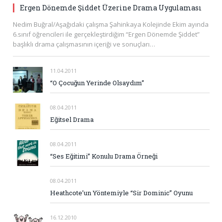
Ergen Dönemde Şiddet Üzerine Drama Uygulaması
Nedim Buğral/Aşağıdaki çalışma Şahinkaya Kolejinde Ekim ayında
6.sınıf öğrencileri ile gerçekleştirdiğim “Ergen Dönemde Şiddet”
başlıklı drama çalışmasının içeriği ve sonuçları…
11.04.2011
“O Çocuğun Yerinde Olsaydım”
08.04.2011
Eğitsel Drama
08.04.2011
“Ses Eğitimi” Konulu Drama Örneği
08.04.2011
Heathcote’un Yöntemiyle “Sir Dominic” Oyunu
16.12.2010