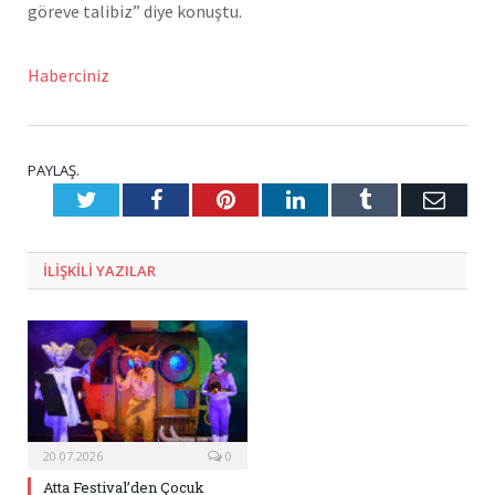
göreve talibiz” diye konuştu.
Haberciniz
PAYLAŞ.
Twitter
Facebook
Pinterest
LinkedIn
Tumblr
E-
Posta
ILIŞKILI
YAZILAR
20.07.2026
0
Atta Festival’den Çocuk