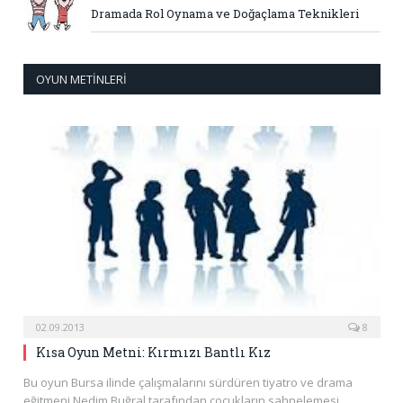
Dramada Rol Oynama ve Doğaçlama Teknikleri
OYUN METINLERI
02.09.2013
8
Kısa Oyun Metni: Kırmızı Bantlı Kız
Bu oyun Bursa ilinde çalışmalarını sürdüren tiyatro ve drama
eğitmeni Nedim Buğral tarafından çocukların sahnelemesi