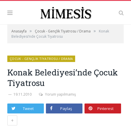
»
»
Anasayfa
Çocuk - Gençlik Tiyatrosu / Drama
Konak
Belediyesi’nde Çocuk Tiyatrosu
ÇOCUK - GENÇLIK TIYATROSU / DRAMA
Konak Belediyesi’nde Çocuk
Tiyatrosu
19.11.2010
Yorum yapılmamış
Tweet
Paylaş
Pinterest
+