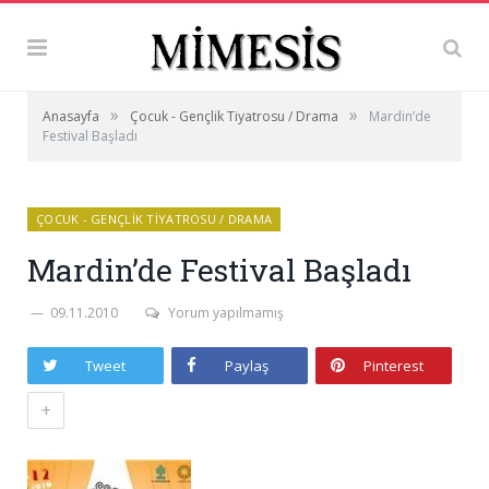
»
»
Anasayfa
Çocuk - Gençlik Tiyatrosu / Drama
Mardin’de
Festival Başladı
ÇOCUK - GENÇLIK TIYATROSU / DRAMA
Mardin’de Festival Başladı
09.11.2010
Yorum yapılmamış
Tweet
Paylaş
Pinterest
+