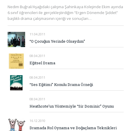
Nedim Buğral/Aşağıdaki çalışma Şahinkaya Kolejinde Ekim ayında
6.sınıf öğrencileri ile gerçekleştirdiğim “Ergen Dönemde Şiddet”
başlıklı drama çalışmasının içeriği ve sonuçları…
11.04.2011
“O Çocuğun Yerinde Olsaydım”
08.04.2011
Eğitsel Drama
08.04.2011
“Ses Eğitimi” Konulu Drama Örneği
08.04.2011
Heathcote’un Yöntemiyle “Sir Dominic” Oyunu
16.12.2010
Dramada Rol Oynama ve Doğaçlama Teknikleri