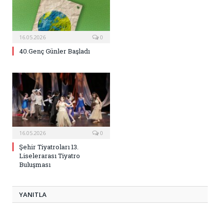
16.05.2026
0
40.Genç Günler Başladı
16.05.2026
0
Şehir Tiyatroları 13.
Liselerarası Tiyatro
Buluşması
YANITLA