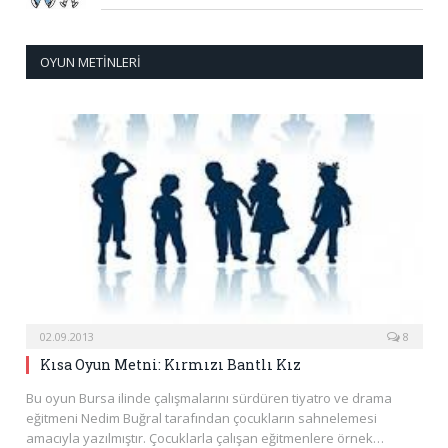
OYUN METINLERI
02.09.2013
8
Kısa Oyun Metni: Kırmızı Bantlı Kız
Bu oyun Bursa ilinde çalışmalarını sürdüren tiyatro ve drama
eğitmeni Nedim Buğral tarafından çocukların sahnelemesi
amacıyla yazılmıştır. Çocuklarla çalışan eğitmenlere örnek…