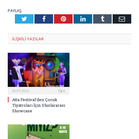
PAYLAŞ.
Twitter
Facebook
Pinterest
LinkedIn
Tumblr
E-
Posta
ILIŞKILI
YAZILAR
20.07.2026
0
Atta Festival’den Çocuk
Tiyatroları İçin Uluslararası
Showcase