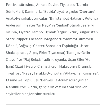
Festival süresince; Ankara Devlet Tiyatrosu ‘Narnia
Günlükleri’, Danimarka ‘Batida’ tiyatro grubu ‘Overture’,
Anatolya sokak oyuncuları ‘Bir İstanbul Hatırası’, Polonya
Anderson Theater ‘Arı Maya’ ve ‘Sinbad’ olmak üzere iki
oyunla, Tiyatro Tempo ‘Uçmak Özgürlüktür’, Bulgaristan
State Puppet Theater Doragabe ‘Havlamayı Bilmeyen
Köpek’, Boğaziçi Gösteri Sanatları Topluluğu ‘Üstat
Shakespeare’, ‘Alpay Ekler Tiyatrosu’, ‘Karagöz Gelin
Oluyor’ ve ‘Plaj Bekçisi’ adlı iki oyunla, Uçan Eller ‘Gün
Işını’, Çizgi Tiyatro ‘Çizmeli Kedi’ Makedonya Dramski
Tiyatrosu ‘Rage’, Terakki Oyuncuları ‘Aklayıcılar Kongresi’,
Efsane we Topluluğu ‘Derweş ile Adule’ adlı oyunlar,
Mardinli çocukların, gençlerin ve tüm tiyatrosever
seyircilerin beğenisine sunuldu.