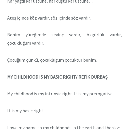
Kar yağdı kar üstüne, nar düştü kar üstüne…
Ateş içinde köz vardır, söz içinde söz vardır.
Benim yüreğimde sevinç vardır, özgürlük vardır,
çocukluğum vardır.
Çocuğum çünkü, çocukluğum çocuktur benim.
MY CHILDHOOD IS MY BASIC RIGHT/ REFİK DURBAŞ
My childhood is my intrinsic right. It is my prerogative.
It is my basic right.
I owe my name to my childhood; to the earth and the sky;