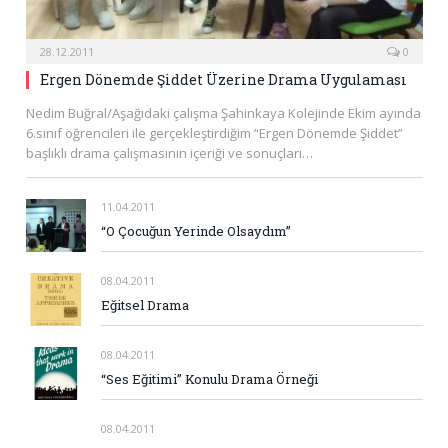
28.12.2011
0
Ergen Dönemde Şiddet Üzerine Drama Uygulaması
Nedim Buğral/Aşağıdaki çalışma Şahinkaya Kolejinde Ekim ayında
6.sınıf öğrencileri ile gerçekleştirdiğim “Ergen Dönemde Şiddet”
başlıklı drama çalışmasının içeriği ve sonuçları…
11.04.2011
“O Çocuğun Yerinde Olsaydım”
08.04.2011
Eğitsel Drama
08.04.2011
“Ses Eğitimi” Konulu Drama Örneği
08.04.2011