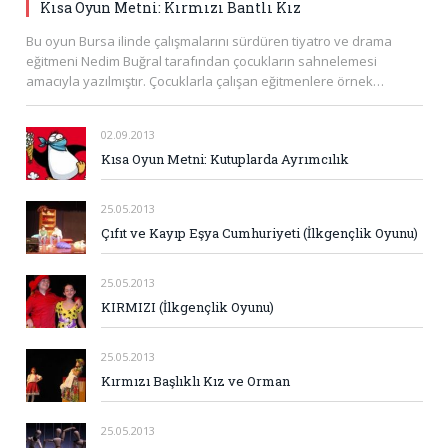
Kısa Oyun Metni: Kırmızı Bantlı Kız
Bu oyun Bursa ilinde çalışmalarını sürdüren tiyatro ve drama
eğitmeni Nedim Buğral tarafından çocukların sahnelemesi
amacıyla yazılmıştır. Çocuklarla çalışan eğitmenlere örnek…
02.09.2013
Kısa Oyun Metni: Kutuplarda Ayrımcılık
25.05.2013
Çıfıt ve Kayıp Eşya Cumhuriyeti (İlkgençlik Oyunu)
25.05.2013
KIRMIZI (İlkgençlik Oyunu)
25.05.2013
Kırmızı Başlıklı Kız ve Orman
25.05.2013