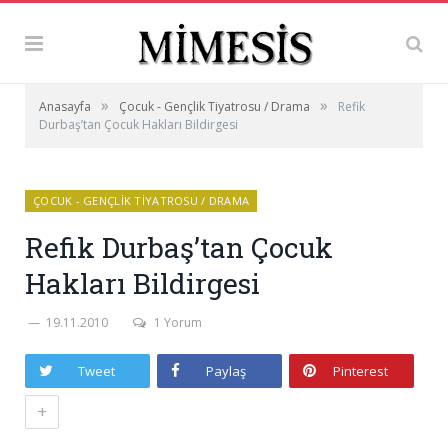
»
»
Anasayfa
Çocuk - Gençlik Tiyatrosu / Drama
Refik
Durbaş’tan Çocuk Hakları Bildirgesi
ÇOCUK - GENÇLIK TIYATROSU / DRAMA
Refik Durbaş’tan Çocuk
Hakları Bildirgesi
19.11.2010
1 Yorum
Tweet
Paylaş
Pinterest
+