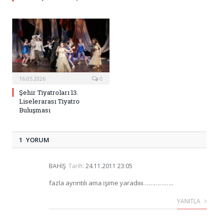
16.05.2026
0
Şehir Tiyatroları 13.
Liselerarası Tiyatro
Buluşması
1 YORUM
BAHIŞ
Tarih:
24.11.2011 23:05
fazla ayrıntılı ama işime yaradıııı……………..
YANITLA