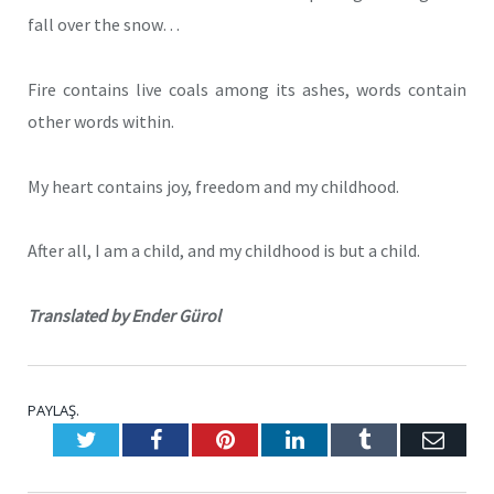
fall over the snow…
Fire contains live coals among its ashes, words contain
other words within.
My heart contains joy, freedom and my childhood.
After all, I am a child, and my childhood is but a child.
Translated by Ender Gürol
PAYLAŞ.
Twitter
Facebook
Pinterest
LinkedIn
Tumblr
E-
Posta