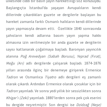
ülkesinde ciddi bir basın yayın hareketliliği söz konusuydu.
Başlangıçta İstanbul’da yaşayan Avrupalıların kendi
dillerinde çıkardıkları gazete ve dergilerle başlayan bu
hareket zamanla farklı Osmanlı halkların kendi dillerinde
yayın yapmasıyla devam etti. Özellikle 1840 sonrasında
şahısların kendi adlarına basım yayın yapma hakkı
almasına izin verilmesiyle bir anda gazete ve dergilerin
sayısı katlanarak çoğalmaya başladı. Baronyan yayıncılık
alanına
Poğ Arevedyan (Sabah Borusu), Yeprad (Fırat),
Meğu (Arı)
adlı dergilerde çalışarak başladı. 1874-1876
yılları arasında ilginç bir denemeye girişerek Ermenice
Tadron
ve Osmanlıca
Tiyatro
adlı dergileri eş zamanlı
olarak çıkardı. Ardından Ermenice olarak çocuklar için bir
Tadron
yayınladı. Ve sonra yedi yıllık bir sessizlikten sonra
Khigar’ı (Zeki)
yayınladı. 1880’lerden sonra pek çok eserini
bu dergide neşretmiştir. Son dergisi ise
Dzidzağ (Neşe)