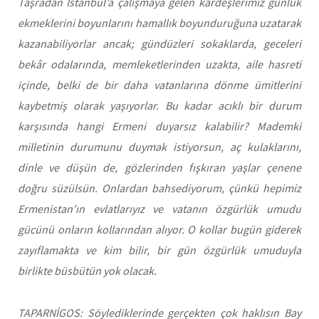
Taşradan İstanbul’a çalışmaya gelen kardeşlerimiz günlük
ekmeklerini boyunlarını hamallık boyunduruğuna uzatarak
kazanabiliyorlar ancak; gündüzleri sokaklarda, geceleri
bekâr odalarında, memleketlerinden uzakta, aile hasreti
içinde, belki de bir daha vatanlarına dönme ümitlerini
kaybetmiş olarak yaşıyorlar. Bu kadar acıklı bir durum
karşısında hangi Ermeni duyarsız kalabilir? Mademki
milletinin durumunu duymak istiyorsun, aç kulaklarını,
dinle ve düşün de, gözlerinden fışkıran yaşlar çenene
doğru süzülsün. Onlardan bahsediyorum, çünkü hepimiz
Ermenistan’ın evlatlarıyız ve vatanın özgürlük umudu
gücünü onların kollarından alıyor. O kollar bugün giderek
zayıflamakta ve kim bilir, bir gün özgürlük umuduyla
birlikte büsbütün yok olacak.
TAPARNİGOS: Söylediklerinde gerçekten çok haklısın Bay