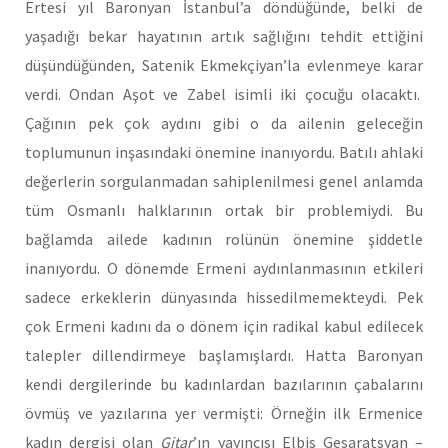
Ertesi yıl Baronyan İstanbul’a döndüğünde, belki de
yaşadığı bekar hayatının artık sağlığını tehdit ettiğini
düşündüğünden, Satenik Ekmekçiyan’la evlenmeye karar
verdi. Ondan Aşot ve Zabel isimli iki çocuğu olacaktı.
Çağının pek çok aydını gibi o da ailenin geleceğin
toplumunun inşasındaki önemine inanıyordu. Batılı ahlaki
değerlerin sorgulanmadan sahiplenilmesi genel anlamda
tüm Osmanlı halklarının ortak bir problemiydi. Bu
bağlamda ailede kadının rolünün önemine şiddetle
inanıyordu. O dönemde Ermeni aydınlanmasının etkileri
sadece erkeklerin dünyasında hissedilmemekteydi. Pek
çok Ermeni kadını da o dönem için radikal kabul edilecek
talepler dillendirmeye başlamışlardı. Hatta Baronyan
kendi dergilerinde bu kadınlardan bazılarının çabalarını
övmüş ve yazılarına yer vermişti: Örneğin ilk Ermenice
kadın dergisi olan
Gitar
’ın yayıncısı Elbis Gesaratsyan –