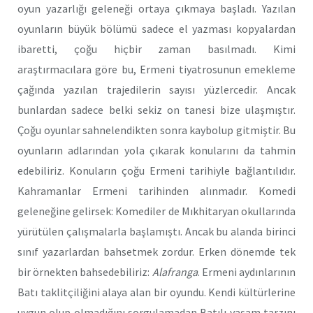
oyun yazarlığı geleneği ortaya çıkmaya başladı. Yazılan
oyunların büyük bölümü sadece el yazması kopyalardan
ibaretti, çoğu hiçbir zaman basılmadı. Kimi
araştırmacılara göre bu, Ermeni tiyatrosunun emekleme
çağında yazılan trajedilerin sayısı yüzlercedir. Ancak
bunlardan sadece belki sekiz on tanesi bize ulaşmıştır.
Çoğu oyunlar sahnelendikten sonra kaybolup gitmiştir. Bu
oyunların adlarından yola çıkarak konularını da tahmin
edebiliriz. Konuların çoğu Ermeni tarihiyle bağlantılıdır.
Kahramanlar Ermeni tarihinden alınmadır. Komedi
geleneğine gelirsek: Komediler de Mıkhitaryan okullarında
yürütülen çalışmalarla başlamıştı. Ancak bu alanda birinci
sınıf yazarlardan bahsetmek zordur. Erken dönemde tek
bir örnekten bahsedebiliriz:
Alafranga
. Ermeni aydınlarının
Batı taklitçiliğini alaya alan bir oyundu. Kendi kültürlerine
uygun olup olmadığını sorgulamadan Batılı yaşam tarzını