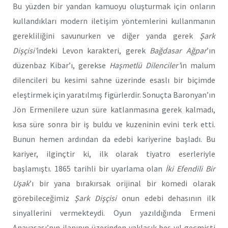
Bu yüzden bir yandan kamuoyu oluşturmak için onların
kullandıkları modern iletişim yöntemlerini kullanmanın
gerekliliğini savunurken ve diğer yanda gerek
Şark
Dişçisi’
indeki Levon karakteri, gerek
Bağdasar Ağpar
’ın
düzenbaz Kibar’ı, gerekse
Haşmetlü Dilenciler’
in malum
dilencileri bu kesimi sahne üzerinde esaslı bir biçimde
eleştirmek için yaratılmış figürlerdir. Sonuçta Baronyan’ın
Jön Ermenilere uzun süre katlanmasına gerek kalmadı,
kısa süre sonra bir iş buldu ve kuzeninin evini terk etti.
Bunun hemen ardından da edebi kariyerine başladı. Bu
kariyer, ilginçtir ki, ilk olarak tiyatro eserleriyle
başlamıştı. 1865 tarihli bir uyarlama olan
İki Efendili Bir
Uşak
’ı bir yana bırakırsak orijinal bir komedi olarak
görebileceğimiz
Şark Dişçisi
onun edebi dehasının ilk
sinyallerini vermekteydi. Oyun yazıldığında Ermeni
Anayasası’nın ilanının üzerinden yaklaşık beş yıl geçmişti