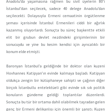
Anadolu’da yaşamasına rağmen bu sivil üyelerin 80’i
İstanbul’dan seçilecek, sadece 40 delege Anadolu’dan
seçilecekti. Dolayısıyla Ermeni cemaatinin örgütlenme
şeması içerisinde İstanbul Ermenileri ciddi bir ağırlık
kazanmış oluyorlardı. Sonuçta bu süreç başkentte etkili
elit bir grubun devlet nezdindeki girişimlerinin bir
sonucuydu ve yine bu kesim kendisi için ayrıcalıklı bir
konum elde etmişti.
Baronyan İstanbul’a geldiğinde bir doktor olan kuzeni
Hovhannes Katipyan’ın evinde kalmaya başladı. Katipyan
oldukça zengin bir kütüphaneye sahipti ve çağının diğer
birçok İstanbullu entelektüeli gibi evinde sık sık politik
konuların gündeme geldiği toplantılar düzenlerdi.
Sonuçta bu tür bir ortama dahil olabilmek taşradan gelen
genç bir Ermeni delikanlısı için önemli bir şanstı. Kuzen