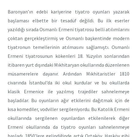
Baronyan’ın edebi kariyerine tiyatro oyunları yazarak
başlaması elbette bir tesadüf değildi. Bu ilk eserler
yazıldığı sırada Osmanlı Ermeni tiyatrosu belli atılımlarını
çoktan gerçekleştirmiş ve Osmanlı başkentinde modern
tiyatronun temellerinin atılmasını sağlamıştı. Osmanlı
Ermeni tiyatrosunun kökenleri 18. Yüzyılın sonlarından
itibaren yurt dışındaki Mıkhitaryan okullarında düzenlenen
müsamerelere dayanır. Ardından Mıkhitaristler 1810
civarında İstanbul’da iki okul kurdular ve bu okullarda
klasik Ermenice ile yazılmış trajediler sahnelemeye
başladılar. Bu oyunların ağır etkilerini dağıtmak için de
kısa komediler, vodviller sergileniyordu. Bu Katolik Ermeni
okullarında sergilenen oyunlardan etkilenilerek diğer
Ermeni okullarında da tiyatro oyunları sahnelenmeye
başladı. 1850’lere gelindiğinde artık Ortaköy, Hasköy gibi