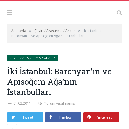
»
»
Anasayfa
Çeviri / Araştırma / Analiz
İki İstanbul:
Baronyan’ın ve Apisoğom Ağa’nın İstanbulları
ÇEVIRI / ARAŞTIRMA / ANALIZ
İki İstanbul: Baronyan’ın ve
Apisoğom Ağa’nın
İstanbulları
01.02.2011
Yorum yapılmamış
Tweet
Paylaş
Pinterest
+