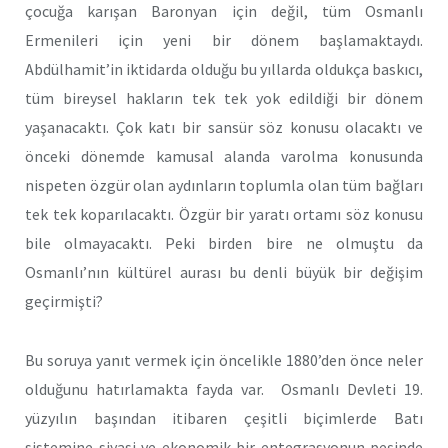
çocuğa karışan Baronyan için değil, tüm Osmanlı
Ermenileri için yeni bir dönem başlamaktaydı.
Abdülhamit’in iktidarda olduğu bu yıllarda oldukça baskıcı,
tüm bireysel hakların tek tek yok edildiği bir dönem
yaşanacaktı. Çok katı bir sansür söz konusu olacaktı ve
önceki dönemde kamusal alanda varolma konusunda
nispeten özgür olan aydınların toplumla olan tüm bağları
tek tek koparılacaktı. Özgür bir yaratı ortamı söz konusu
bile olmayacaktı. Peki birden bire ne olmuştu da
Osmanlı’nın kültürel aurası bu denli büyük bir değişim
geçirmişti?
Bu soruya yanıt vermek için öncelikle 1880’den önce neler
olduğunu hatırlamakta fayda var. Osmanlı Devleti 19.
yüzyılın başından itibaren çeşitli biçimlerde Batı
sistemine siyasi ve ekonomik bir entegrasyonun peşinde