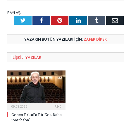
PAYLAŞ.
Twitter
Facebook
Pinterest
LinkedIn
Tumblr
E-
Posta
YAZARIN BÜTÜN YAZILARI IÇIN:
ZAFER DIPER
ILIŞKILI
YAZILAR
09.08.2026
0
Genco Erkal’a Bir Kez Daha
‘Merhaba’…