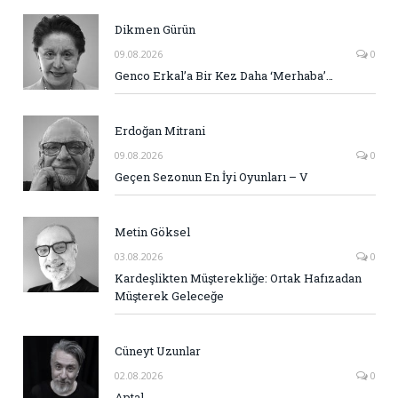
Dikmen Gürün
09.08.2026
0
Genco Erkal’a Bir Kez Daha ‘Merhaba’…
Erdoğan Mitrani
09.08.2026
0
Geçen Sezonun En İyi Oyunları – V
Metin Göksel
03.08.2026
0
Kardeşlikten Müşterekliğe: Ortak Hafızadan
Müşterek Geleceğe
Cüneyt Uzunlar
02.08.2026
0
Aptal