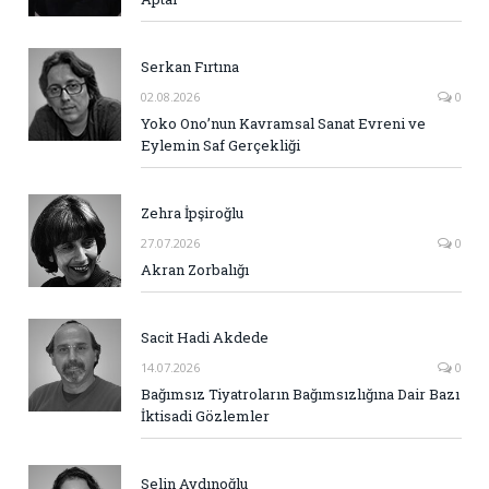
Serkan Fırtına
02.08.2026
0
Yoko Ono’nun Kavramsal Sanat Evreni ve
Eylemin Saf Gerçekliği
Zehra İpşiroğlu
27.07.2026
0
Akran Zorbalığı
Sacit Hadi Akdede
14.07.2026
0
Bağımsız Tiyatroların Bağımsızlığına Dair Bazı
İktisadi Gözlemler
Selin Aydınoğlu