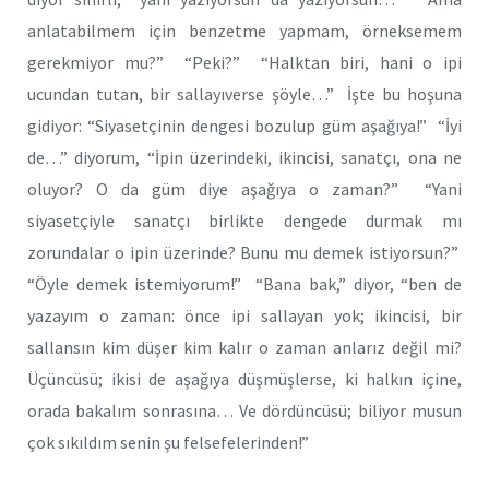
anlatabilmem için benzetme yapmam, örneksemem
gerekmiyor mu?” “Peki?” “Halktan biri, hani o ipi
ucundan tutan, bir sallayıverse şöyle…” İşte bu hoşuna
gidiyor: “Siyasetçinin dengesi bozulup güm aşağıya!” “İyi
de…” diyorum, “İpin üzerindeki, ikincisi, sanatçı, ona ne
oluyor? O da güm diye aşağıya o zaman?” “Yani
siyasetçiyle sanatçı birlikte dengede durmak mı
zorundalar o ipin üzerinde? Bunu mu demek istiyorsun?”
“Öyle demek istemiyorum!” “Bana bak,” diyor, “ben de
yazayım o zaman: önce ipi sallayan yok; ikincisi, bir
sallansın kim düşer kim kalır o zaman anlarız değil mi?
Üçüncüsü; ikisi de aşağıya düşmüşlerse, ki halkın içine,
orada bakalım sonrasına… Ve dördüncüsü; biliyor musun
çok sıkıldım senin şu felsefelerinden!”