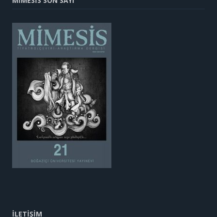
MİMESİS SON SAYI
İLETİŞİM