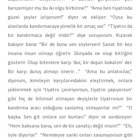
benzemiyor mu bu iki olgu birbirine?” “Ama ben tiyatroda
güzel şeyler izliyorum!” diyor ve ekliyor: “Oysa bu
alanlarda kandırmacaya yönelik bir amaç var.” “Tiyatro da
bir kandırmaca değil midir?” diye soruyorum. Kızarak
bakıyor bana: “Bir de bunu sen söylersen! Sanat bir kez
insana insan olmayı öğretir. Dünyada ne olup bittiğini
gösterir. Olup bitenlere karşı ‘dur, bir düşün bakalım’ der.
Bir karşı duruş almayı önerir…” “Ama bu anlatıcılar,”
diyorum, kimileyin karşılarındakini eleştirmek, onlara
yüklenmek için ‘tiyatro çeviriyorsun, tiyatro yapıyorsun’
gibi hiç de bilimsel olmayan deyişlerle tiyatronun bir
kandırma aracı olduğunu savlamış olmuyorlar mı?” “O
başka. Sen git onlara sor bunları.” diyor ve sürdürüyor:
“Hem baksana bana, sen de bir sanatçı değil misin?” “Eh,
öyle diyorlar.” “Neredeyse sanki onları savunuyorsun gibi