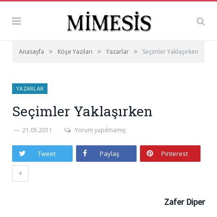
»
»
»
Anasayfa
Köşe Yazıları
Yazarlar
Seçimler Yaklaşırken
YAZARLAR
Seçimler Yaklaşırken
21.05.2011
Yorum yapılmamış
Tweet
Paylaş
Pinterest
+
Zafer Diper