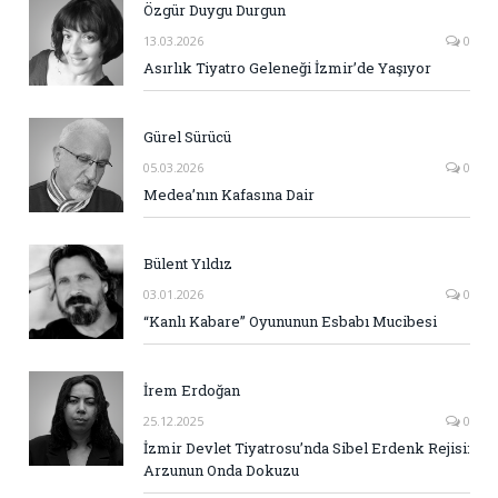
Özgür Duygu Durgun
13.03.2026
0
Asırlık Tiyatro Geleneği İzmir’de Yaşıyor
Gürel Sürücü
05.03.2026
0
Medea’nın Kafasına Dair
Bülent Yıldız
03.01.2026
0
“Kanlı Kabare” Oyununun Esbabı Mucibesi
İrem Erdoğan
25.12.2025
0
İzmir Devlet Tiyatrosu’nda Sibel Erdenk Rejisi:
Arzunun Onda Dokuzu