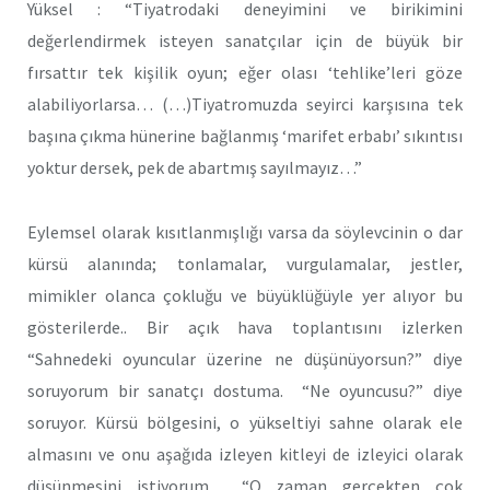
Yüksel : “Tiyatrodaki deneyimini ve birikimini
değerlendirmek isteyen sanatçılar için de büyük bir
fırsattır tek kişilik oyun; eğer olası ‘tehlike’leri göze
alabiliyorlarsa… (…)Tiyatromuzda seyirci karşısına tek
başına çıkma hünerine bağlanmış ‘marifet erbabı’ sıkıntısı
yoktur dersek, pek de abartmış sayılmayız…”
Eylemsel olarak kısıtlanmışlığı varsa da söylevcinin o dar
kürsü alanında; tonlamalar, vurgulamalar, jestler,
mimikler olanca çokluğu ve büyüklüğüyle yer alıyor bu
gösterilerde.. Bir açık hava toplantısını izlerken
“Sahnedeki oyuncular üzerine ne düşünüyorsun?” diye
soruyorum bir sanatçı dostuma. “Ne oyuncusu?” diye
soruyor. Kürsü bölgesini, o yükseltiyi sahne olarak ele
almasını ve onu aşağıda izleyen kitleyi de izleyici olarak
düşünmesini istiyorum… “O zaman gerçekten çok