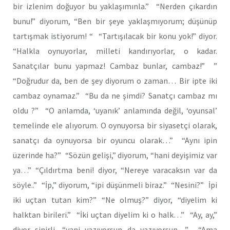
bir izlenim doğuyor bu yaklaşımınla.” “Nerden çıkardın
bunu!” diyorum, “Ben bir şeye yaklaşmıyorum; düşünüp
tartışmak istiyorum! “ “Tartışılacak bir konu yok!” diyor.
“Halkla oynuyorlar, milleti kandırıyorlar, o kadar.
Sanatçılar bunu yapmaz! Cambaz bunlar, cambaz!” ”
“Doğrudur da, ben de şey diyorum o zaman… Bir ipte iki
cambaz oynamaz.” “Bu da ne şimdi? Sanatçı cambaz mı
oldu ?” “O anlamda, ‘uyanık’ anlamında değil, ‘oyunsal’
temelinde ele alıyorum. O oynuyorsa bir siyasetçi olarak,
sanatçı da oynuyorsa bir oyuncu olarak…” “Aynı ipin
üzerinde ha?” “Sözün gelişi,” diyorum, “hani deyişimiz var
ya…” “Çıldırtma beni! diyor, “Nereye varacaksın var da
söyle..” “İp,” diyorum, “ipi düşünmeli biraz.” “Nesini?” İpi
iki uçtan tutan kim?” “Ne olmuş?” diyor, “diyelim ki
halktan birileri.” “İki uçtan diyelim ki o halk…” “Ay, ay,”
diyor sinirli, “yani yazıyorsun da yazıyorsun…” “Ama