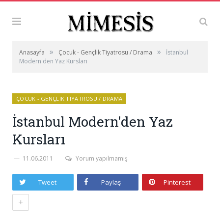
»
»
Anasayfa
Çocuk - Gençlik Tiyatrosu / Drama
İstanbul
Modern'den Yaz Kursları
ÇOCUK - GENÇLIK TIYATROSU / DRAMA
İstanbul Modern'den Yaz
Kursları
11.06.2011
Yorum yapılmamış
Tweet
Paylaş
Pinterest
+