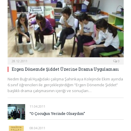
28.12.2011
0
Ergen Dönemde Şiddet Üzerine Drama Uygulaması
Nedim Buğral/Aşağıdaki çalışma Şahinkaya Kolejinde Ekim ayında
6.sınıf öğrencileri ile gerçekleştirdiğim “Ergen Dönemde Şiddet”
başlıklı drama çalışmasının içeriği ve sonuçları…
11.04.2011
“O Çocuğun Yerinde Olsaydım”
08.04.2011