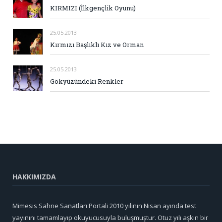
KIRMIZI (İlkgençlik Oyunu)
25.05.2013
Kırmızı Başlıklı Kız ve Orman
25.05.2013
Gökyüzündeki Renkler
HAKKIMIZDA
Mimesis Sahne Sanatları Portali 2010 yılının Nisan ayında test
yayınını tamamlayıp okuyucusuyla buluşmuştur. Otuz yılı aşkın bir