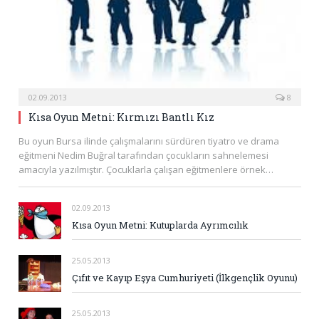
02.09.2013
8
Kısa Oyun Metni: Kırmızı Bantlı Kız
Bu oyun Bursa ilinde çalışmalarını sürdüren tiyatro ve drama
eğitmeni Nedim Buğral tarafından çocukların sahnelemesi
amacıyla yazılmıştır. Çocuklarla çalışan eğitmenlere örnek…
02.09.2013
Kısa Oyun Metni: Kutuplarda Ayrımcılık
25.05.2013
Çıfıt ve Kayıp Eşya Cumhuriyeti (İlkgençlik Oyunu)
25.05.2013