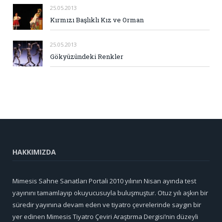
25.05.2013
Kırmızı Başlıklı Kız ve Orman
25.05.2013
Gökyüzündeki Renkler
HAKKIMIZDA
Mimesis Sahne Sanatları Portali 2010 yılının Nisan ayında test
yayınını tamamlayıp okuyucusuyla buluşmuştur. Otuz yılı aşkın bir
süredir yayınına devam eden ve tiyatro çevrelerinde saygın bir
yer edinen Mimesis Tiyatro Çeviri Araştırma Dergisi’nin düzeyli