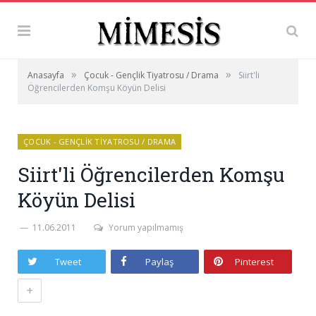
»
»
Anasayfa
Çocuk - Gençlik Tiyatrosu / Drama
Siirt'li
Öğrencilerden Komşu Köyün Delisi
ÇOCUK - GENÇLIK TIYATROSU / DRAMA
Siirt'li Öğrencilerden Komşu
Köyün Delisi
11.06.2011
Yorum yapılmamış
Tweet
Paylaş
Pinterest
+