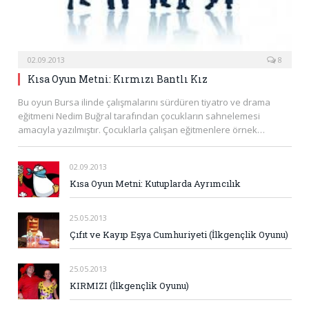
02.09.2013
8
Kısa Oyun Metni: Kırmızı Bantlı Kız
Bu oyun Bursa ilinde çalışmalarını sürdüren tiyatro ve drama
eğitmeni Nedim Buğral tarafından çocukların sahnelemesi
amacıyla yazılmıştır. Çocuklarla çalışan eğitmenlere örnek…
02.09.2013
Kısa Oyun Metni: Kutuplarda Ayrımcılık
25.05.2013
Çıfıt ve Kayıp Eşya Cumhuriyeti (İlkgençlik Oyunu)
25.05.2013
KIRMIZI (İlkgençlik Oyunu)