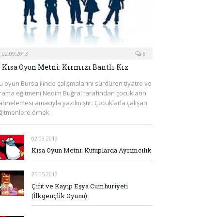
02.09.2013
8
Kısa Oyun Metni: Kırmızı Bantlı Kız
u oyun Bursa ilinde çalışmalarını sürdüren tiyatro ve
rama eğitmeni Nedim Buğral tarafından çocukların
ahnelemesi amacıyla yazılmıştır. Çocuklarla çalışan
ğitmenlere örnek…
02.09.2013
Kısa Oyun Metni: Kutuplarda Ayrımcılık
25.05.2013
Çıfıt ve Kayıp Eşya Cumhuriyeti
(İlkgençlik Oyunu)