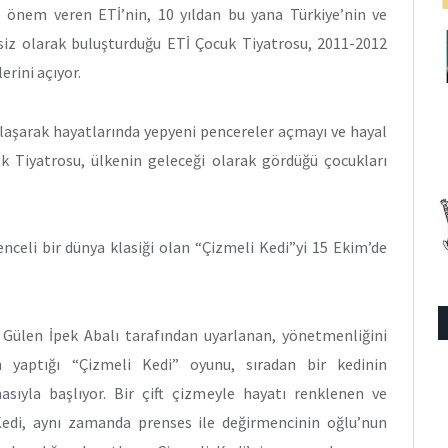
ğe önem veren ETİ’nin, 10 yıldan bu yana Türkiye’nin ve
tsiz olarak buluşturduğu ETİ Çocuk Tiyatrosu, 2011-2012
erini açıyor.
ulaşarak hayatlarında yepyeni pencereler açmayı ve hayal
uk Tiyatrosu, ülkenin geleceği olarak gördüğü çocukları
enceli bir dünya klasiği olan “Çizmeli Kedi”yi 15 Ekim’de
, Gülen İpek Abalı tarafından uyarlanan, yönetmenliğini
ın yaptığı “Çizmeli Kedi” oyunu, sıradan bir kedinin
ıyla başlıyor. Bir çift çizmeyle hayatı renklenen ve
 Kedi, aynı zamanda prenses ile değirmencinin oğlu’nun