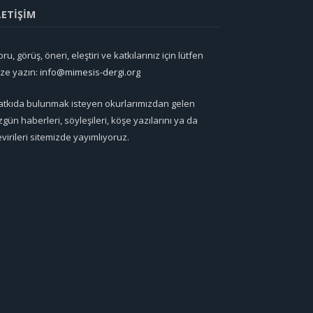
LETİŞİM
ru, görüş, öneri, eleştiri ve katkılarınız için lütfen
ize yazın:
info@mimesis-dergi.org
atkıda bulunmak isteyen okurlarımızdan gelen
zgün haberleri, söyleşileri, köşe yazılarını ya da
evirileri sitemizde yayımlıyoruz.