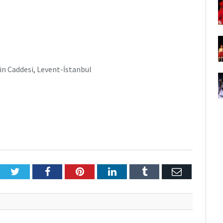
din Caddesi, Levent-İstanbul
Twitter
Facebook
Pinterest
LinkedIn
Tumblr
E-
Posta