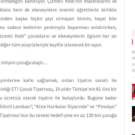
olmadığını kanıtlıyor. Çizmeli Kedi’nin maceralarını ve
uklara hem de ebeveynlere önemli öğretilerle birlikte
isinden başka hiçbir şeyi olmayan birinin, hayal bile
u sadece kedisinin yardımıyla başarması anlatılırken,
izmeli Kedi” çocukların ve ebeveynlerin ilgisini her an
iğer tüm sürprizleriyle keyifle izlenecek bir oyun.
B
d
 1 milyon çocuğa ulaştı…
s
e
işimlerine katkı sağlamak, onları tiyatro sanatı ile
iği ETİ Çocuk Tiyatrosu, 10 yıldır Türkiye’nin 81 ilini bir
 ücretsiz olarak tiyatro ile buluşturdu. Bugüne kadar
Sihirli Lambası”, “Alice Harikalar Diyarında” ve “Pinokyo”
 Tiyatrosu’nun bu seneki hedefi yine en az 120 bin çocuğa