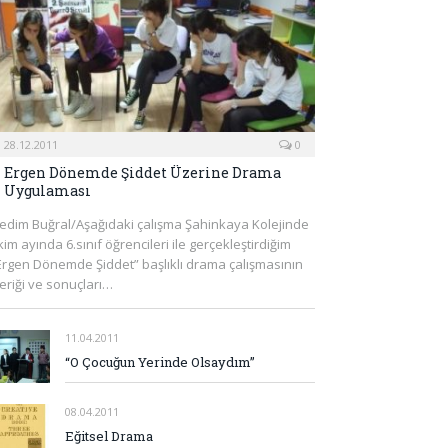
28.12.2011
0
Ergen Dönemde Şiddet Üzerine Drama
Uygulaması
edim Buğral/Aşağıdaki çalışma Şahinkaya Kolejinde
kim ayında 6.sınıf öğrencileri ile gerçekleştirdiğim
Ergen Dönemde Şiddet” başlıklı drama çalışmasının
çeriği ve sonuçları…
11.04.2011
“O Çocuğun Yerinde Olsaydım”
08.04.2011
Eğitsel Drama