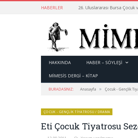
HABERLER
26. Uluslararası Bursa Çocuk v
HAKKINDA
HABER – SÖYLEŞI
MİMESİS DERGİ – KİTAP
»
BURADASINIZ:
Anasayfa
Çocuk - Gençlik Ti
ÇOCUK - GENÇLIK TIYATROSU / DRAMA
Eti Çocuk Tiyatrosu Se