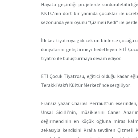
Hayata geçirdiği projelerde sürdürülebilirli
KKTC’nin dört bir yanında çocuklar ile ücre
sezonunda yeni oyunu “Çizmeli Kedi” ile perdel
İlk kez tiyatroya gidecek on binlerce çocuğa 
dünyalarını geliştirmeyi hedefleyen ETİ Çoc
tiyatro ile buluşturmaya devam ediyor.
ETİ Çocuk Tiyatrosu, eğitici olduğu kadar eğl
Terakki Vakfı Kültür Merkezi’nde sergiliyor.
Fransız yazar Charles Perrault’un eserinden
Ünsal Sicilli’nin, müziklerini Caner Anar’
değirmencinin en küçük oğluna miras kalmas
zekasıyla kendisini Kral’a sevdiren Çizmeli