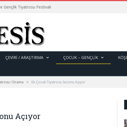
e Gençlik Tiyatrosu Festivali
ÇEVİRİ / ARAŞTIRMA
ÇOCUK – GENÇLIK
KÖŞE
»
yatrosu / Drama
Eti Çocuk Tiyatrosu Sezonu Açıyor
zonu Açıyor