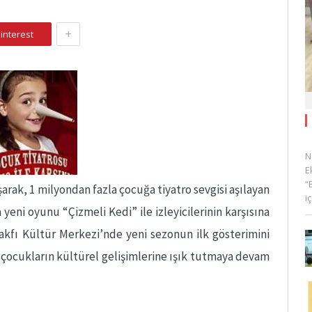
+
interest
N
E
“
aşarak, 1 milyondan fazla çocuğa tiyatro sevgisi aşılayan
i
ni oyunu “Çizmeli Kedi” ile izleyicilerinin karşısına
akfı Kültür Merkezi’nde yeni sezonun ilk gösterimini
 çocukların kültürel gelişimlerine ışık tutmaya devam