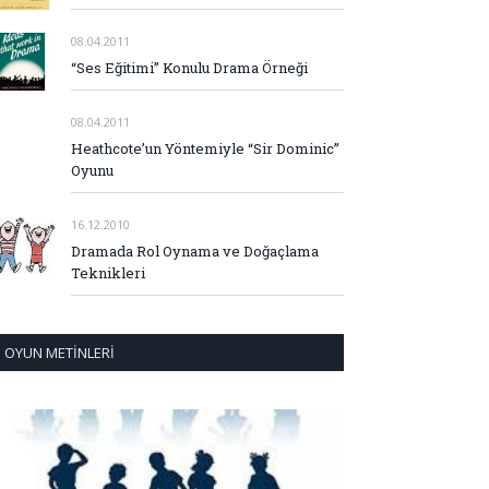
08.04.2011
“Ses Eğitimi” Konulu Drama Örneği
08.04.2011
Heathcote’un Yöntemiyle “Sir Dominic”
Oyunu
16.12.2010
Dramada Rol Oynama ve Doğaçlama
Teknikleri
OYUN METINLERI