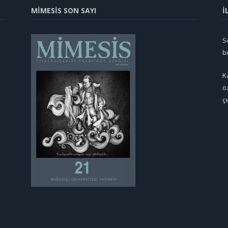
MİMESİS SON SAYI
İ
So
b
K
ö
ç