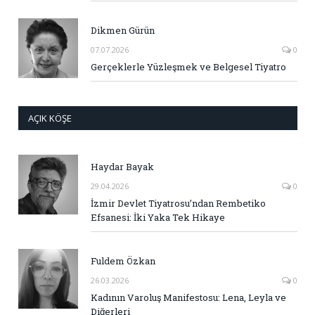
Dikmen Gürün
07.07.2026
0
Gerçeklerle Yüzleşmek ve Belgesel Tiyatro
AÇIK KÖŞE
Haydar Bayak
29.04.2026
0
İzmir Devlet Tiyatrosu’ndan Rembetiko
Efsanesi: İki Yaka Tek Hikaye
Fuldem Özkan
26.03.2026
0
Kadının Varoluş Manifestosu: Lena, Leyla ve
Diğerleri