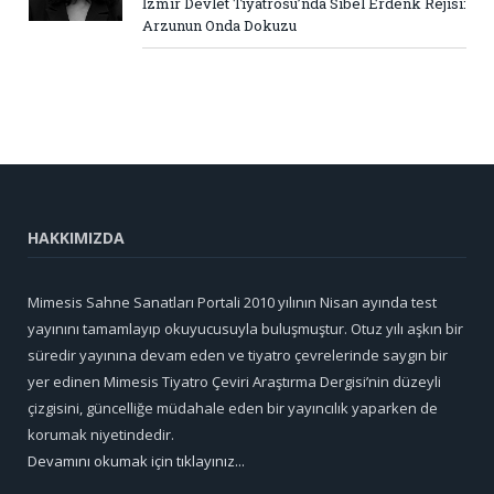
İzmir Devlet Tiyatrosu’nda Sibel Erdenk Rejisi:
Arzunun Onda Dokuzu
HAKKIMIZDA
Mimesis Sahne Sanatları Portali 2010 yılının Nisan ayında test
yayınını tamamlayıp okuyucusuyla buluşmuştur. Otuz yılı aşkın bir
süredir yayınına devam eden ve tiyatro çevrelerinde saygın bir
yer edinen Mimesis Tiyatro Çeviri Araştırma Dergisi’nin düzeyli
çizgisini, güncelliğe müdahale eden bir yayıncılık yaparken de
korumak niyetindedir.
Devamını okumak için tıklayınız...