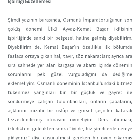
İşbirliği Güzellemesi
Şimdi yazının burasında, Osmanlı İmparatorluğunun son
çöküş dönemi Ülkü Ayvaz-Kemal Başar ikilisinin
işbirliğinde sanki bir belgesel haline gelmiş diyebilirim.
Diyebilirim de, Kemal Başar’ın özellikle ilk bölümde
fazlaca ortaya çıkan hal, tavır, söz nakaratları; ayrıca ara
sıra sahnede yer alan kargaşa ve abartı içinde dönemin
sorunlarını pek güzel vurguladığını da dediğime
eklemeliyim. Osmanlı döneminin İstanbul’undaki bitmez
tükenmez yangınları bin bir güçlük ve gayret ile
söndürmeye çalışan tulumbacıları, onların çabalarını,
aşklarını mizahi bir üslûp ve görsel çeşniler katarak
lezzetlendirmiş olmasını övmeliyim. Ders alınması;
izledikten, güldükten sonra “iyi de, biz şimdilerde nereye
gidiyoruz” diye düşünülmesi gereken bir oyun çıkarmış