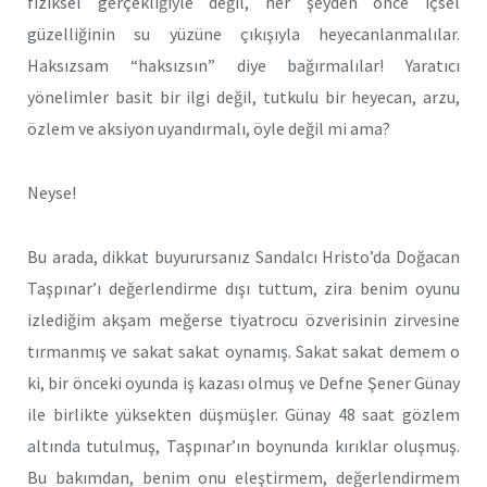
fiziksel gerçekliğiyle değil, her şeyden önce içsel
güzelliğinin su yüzüne çıkışıyla heyecanlanmalılar.
Haksızsam “haksızsın” diye bağırmalılar! Yaratıcı
yönelimler basit bir ilgi değil, tutkulu bir heyecan, arzu,
özlem ve aksiyon uyandırmalı, öyle değil mi ama?
Neyse!
Bu arada, dikkat buyurursanız Sandalcı Hristo’da Doğacan
Taşpınar’ı değerlendirme dışı tuttum, zira benim oyunu
izlediğim akşam meğerse tiyatrocu özverisinin zirvesine
tırmanmış ve sakat sakat oynamış. Sakat sakat demem o
ki, bir önceki oyunda iş kazası olmuş ve Defne Şener Günay
ile birlikte yüksekten düşmüşler. Günay 48 saat gözlem
altında tutulmuş, Taşpınar’ın boynunda kırıklar oluşmuş.
Bu bakımdan, benim onu eleştirmem, değerlendirmem