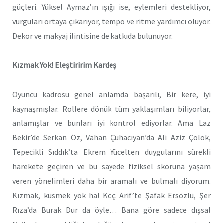
güçleri. Yüksel Aymaz’ın ışığı ise, eylemleri destekliyor,
vurguları ortaya çıkarıyor, tempo ve ritme yardımcı oluyor.
Dekor ve makyaj ilintisine de katkıda bulunuyor.
Kızmak Yok! Eleştiririm Kardeş
Oyuncu kadrosu genel anlamda başarılı, Bir kere, iyi
kaynaşmışlar. Rollere dönük tüm yaklaşımları biliyorlar,
anlamışlar ve bunları iyi kontrol ediyorlar. Ama Laz
Bekir’de Serkan Öz, Vahan Çuhacıyan’da Ali Aziz Çölok,
Tepecikli Sıddık’ta Ekrem Yücelten duygularını sürekli
harekete geçiren ve bu sayede fiziksel skoruna yaşam
veren yönelimleri daha bir aramalı ve bulmalı diyorum.
Kızmak, küsmek yok ha! Koç Arif’te Şafak Ersözlü, Şer
Rıza’da Burak Dur da öyle… Bana göre sadece dışsal