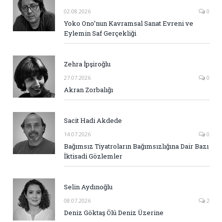
02.08.2026
0
Yoko Ono’nun Kavramsal Sanat Evreni ve
Eylemin Saf Gerçekliği
Zehra İpşiroğlu
27.07.2026
0
Akran Zorbalığı
Sacit Hadi Akdede
14.07.2026
0
Bağımsız Tiyatroların Bağımsızlığına Dair Bazı
İktisadi Gözlemler
Selin Aydınoğlu
08.07.2026
2
Deniz Göktaş Ölü Deniz Üzerine