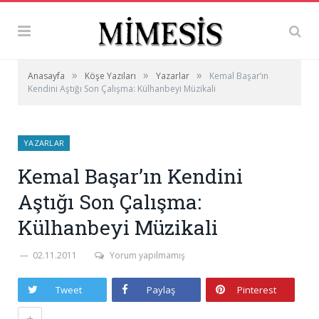
»
»
»
Anasayfa
Köşe Yazıları
Yazarlar
Kemal Başar’ın
Kendini Aştığı Son Çalışma: Külhanbeyi Müzikali
YAZARLAR
Kemal Başar’ın Kendini
Aştığı Son Çalışma:
Külhanbeyi Müzikali
02.11.2011
Yorum yapılmamış
Tweet
Paylaş
Pinterest
+