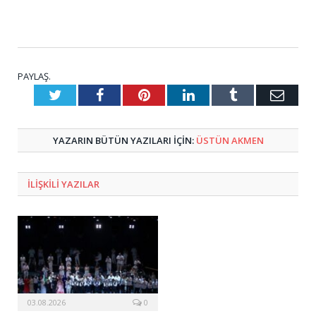
PAYLAŞ.
Twitter
Facebook
Pinterest
LinkedIn
Tumblr
E-
Posta
YAZARIN BÜTÜN YAZILARI IÇIN:
ÜSTÜN AKMEN
ILIŞKILI
YAZILAR
03.08.2026
0