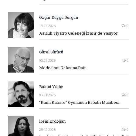
Özgür Duygu Durgun
13.03.2026
0
Asırlık Tiyatro Geleneği İzmir’de Yaşıyor
Gürel Sürücü
05.03.2026
0
Medea’nın Kafasına Dair
Bülent Yıldız
03.01.2026
0
“Kanlı Kabare” Oyununun Esbabı Mucibesi
İrem Erdoğan
25.12.2025
0