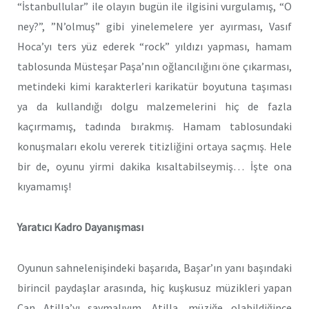
“İstanbullular” ile olayın bugün ile ilgisini vurgulamış, “O
ney?”, ”N’olmuş” gibi yinelemelere yer ayırması, Vasıf
Hoca’yı ters yüz ederek “rock” yıldızı yapması, hamam
tablosunda Müsteşar Paşa’nın oğlancılığını öne çıkarması,
metindeki kimi karakterleri karikatür boyutuna taşıması
ya da kullandığı dolgu malzemelerini hiç de fazla
kaçırmamış, tadında bırakmış. Hamam tablosundaki
konuşmaları ekolu vererek titizliğini ortaya saçmış. Hele
bir de, oyunu yirmi dakika kısaltabilseymiş… İşte ona
kıyamamış!
Yaratıcı Kadro Dayanışması
Oyunun sahnelenişindeki başarıda, Başar’ın yanı başındaki
birincil paydaşlar arasında, hiç kuşkusuz müzikleri yapan
Can Atilla’yı saymalıyım. Atilla, müziğe olabildiğince