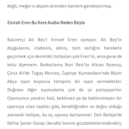
değil, meğer o akşam alnından öpmem gerekiyormuş.
Emrah Eren Bu Kere Acaba Neden Böyle
Basiretçi Ali Bey’i Emrah Eren oynuyor. Ali Bey’in
duygularını, iradesini, aklını, tüm varlığını harekete
geçirmek için derinlikli tutkuları yok Eren’in, ama gene de
kötü diyemem. Bodoslama Nuri Reis’te Alican Yücesoy,
Çiroz Ali’de Tugay Mercan, Zaptiye Kumandanı’nda Münir
Akça oyun boyunca tempolu bir oyun vermekteler.
Doğrusu diğer oyuncularla çok da iyi paslaşıyorlar.
Oyuncunun yaratıcı hali, beklenen ya da beklenmeyen bir
uyarıcıya olan tepkisi gibi, kendiliğinden ve doğru olduğu
zamanki haliyse, bu üç oyuncu kutlanmalı. Deli Behiye’de
Defne Şener Günay (kendisi benim gözbebeklerimdendir),