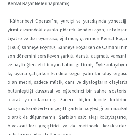
Kemal Başar Neleri Yapmamış
“Külhanbeyi Operası”nı, yurtiçi ve yurtdışında yönettiği
yirmi civarındaki oyunla giderek kendini aşan, ustalaşan
tiyatro ve dizi oyuncusu, eğitmen, çevirmen Kemal Başar
(1963) sahneye koymuş. Sahneye koyarken de Osmanlı’nın
son dönemini sergileyen şarkılı, danslı, atışmalı, yangınlı
ve hayli eğlenceli bir oyun haline getirmiş. Öyle anlaşılıyor
ki, oyuna çalışırken kendine özgü, yalın bir olay örgüsü
olan metni, sadece müzik, dans ve diyalogların olaylarla
bütünleştiği duygusal ve eğlendirici bir sahne gösterisi
olarak yorumlamamış. Sadece biçim içinde birbirine
karışmış karakterlerin çeşitli şarkılar söylediği bir müzikal
olarak da düşünmemiş. Şarkıları salt akışı kolaylaştırıcı,
black-out’ları geçiştirici ya da metindeki karakterleri
geliştirmek adına kullanmamış.