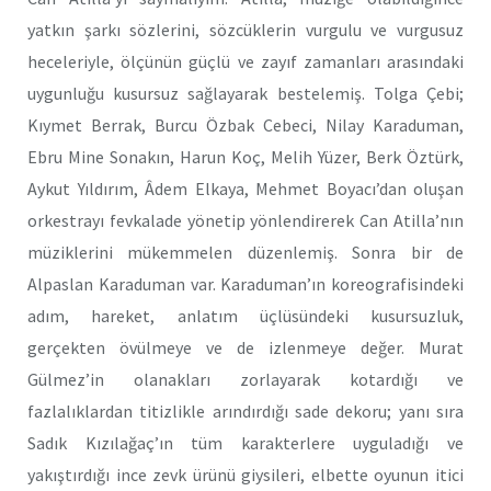
yatkın şarkı sözlerini, sözcüklerin vurgulu ve vurgusuz
heceleriyle, ölçünün güçlü ve zayıf zamanları arasındaki
uygunluğu kusursuz sağlayarak bestelemiş. Tolga Çebi;
Kıymet Berrak, Burcu Özbak Cebeci, Nilay Karaduman,
Ebru Mine Sonakın, Harun Koç, Melih Yüzer, Berk Öztürk,
Aykut Yıldırım, Âdem Elkaya, Mehmet Boyacı’dan oluşan
orkestrayı fevkalade yönetip yönlendirerek Can Atilla’nın
müziklerini mükemmelen düzenlemiş. Sonra bir de
Alpaslan Karaduman var. Karaduman’ın koreografisindeki
adım, hareket, anlatım üçlüsündeki kusursuzluk,
gerçekten övülmeye ve de izlenmeye değer. Murat
Gülmez’in olanakları zorlayarak kotardığı ve
fazlalıklardan titizlikle arındırdığı sade dekoru; yanı sıra
Sadık Kızılağaç’ın tüm karakterlere uyguladığı ve
yakıştırdığı ince zevk ürünü giysileri, elbette oyunun itici