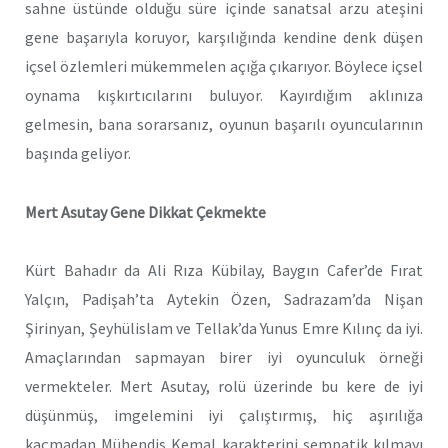
sahne üstünde olduğu süre içinde sanatsal arzu ateşini
gene başarıyla koruyor, karşılığında kendine denk düşen
içsel özlemleri mükemmelen açığa çıkarıyor. Böylece içsel
oynama kışkırtıcılarını buluyor. Kayırdığım aklınıza
gelmesin, bana sorarsanız, oyunun başarılı oyuncularının
başında geliyor.
Mert Asutay Gene Dikkat Çekmekte
Kürt Bahadır da Ali Rıza Kübilay, Baygın Cafer’de Fırat
Yalçın, Padişah’ta Aytekin Özen, Sadrazam’da Nişan
Şirinyan, Şeyhülislam ve Tellak’da Yunus Emre Kılınç da iyi.
Amaçlarından sapmayan birer iyi oyunculuk örneği
vermekteler. Mert Asutay, rolü üzerinde bu kere de iyi
düşünmüş, imgelemini iyi çalıştırmış, hiç aşırılığa
kaçmadan Mühendis Kemal karakterini sempatik kılmayı