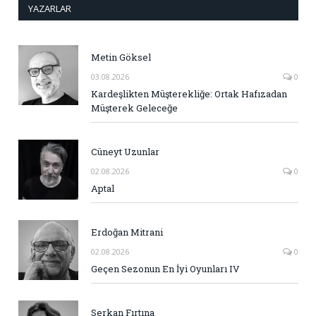
YAZARLAR
Metin Göksel
03.08.2026
0
Kardeşlikten Müşterekliğe: Ortak Hafızadan
Müşterek Geleceğe
Cüneyt Uzunlar
02.08.2026
0
Aptal
Erdoğan Mitrani
02.08.2026
0
Geçen Sezonun En İyi Oyunları IV
Serkan Fırtına