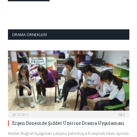
DRAMA ÖRNEKLERI
28.12.2011
0
Ergen Dönemde Şiddet Üzerine Drama Uygulaması
Nedim Buğral/Aşağıdaki çalışma Şahinkaya Kolejinde Ekim ayında