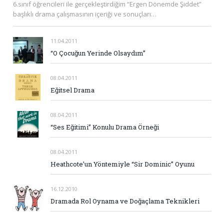
6.sınıf öğrencileri ile gerçekleştirdiğim “Ergen Dönemde Şiddet”
başlıklı drama çalışmasının içeriği ve sonuçları…
11.04.2011
“O Çocuğun Yerinde Olsaydım”
08.04.2011
Eğitsel Drama
08.04.2011
“Ses Eğitimi” Konulu Drama Örneği
08.04.2011
Heathcote’un Yöntemiyle “Sir Dominic” Oyunu
16.12.2010
Dramada Rol Oynama ve Doğaçlama Teknikleri