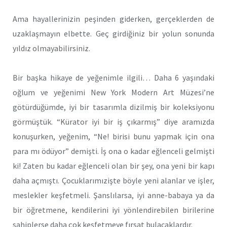
Ama hayallerinizin peşinden giderken, gerçeklerden de
uzaklaşmayın elbette. Geç girdiğiniz bir yolun sonunda
yıldız olmayabilirsiniz.
Bir başka hikaye de yeğenimle ilgili… Daha 6 yaşındaki
oğlum ve yeğenimi New York Modern Art Müzesi’ne
götürdüğümde, iyi bir tasarımla dizilmiş bir koleksiyonu
görmüştük. “Kürator iyi bir iş çıkarmış” diye aramızda
konuşurken, yeğenim, “Ne! birisi bunu yapmak için ona
para mı ödüyor” demişti. İş ona o kadar eğlenceli gelmişti
ki! Zaten bu kadar eğlenceli olan bir şey, ona yeni bir kapı
daha açmıştı. Çocuklarımızişte böyle yeni alanlar ve işler,
meslekler keşfetmeli. Şanslılarsa, iyi anne-babaya ya da
bir öğretmene, kendilerini iyi yönlendirebilen birilerine
sahiplerse daha çok keşfetmeye fırsat bulacaklardır.