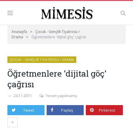
»
Anasayfa
Çocuk - Gençlik Tiyatrosu /
»
Drama
Öğretmenlere 'dijital göç' çağrısı
ÇOCUK - GENÇLIK TIYATROSU / DRAMA
Öğretmenlere 'dijital göç'
çağrısı
24.11.2011
Yorum yapılmamış
Tweet
Paylaş
Pinterest
+