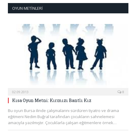
OYUN METINLERI
02.09.2013
8
Kısa Oyun Metni: Kırmızı Bantlı Kız
Bu oyun Bursa ilinde çalışmalarını sürdüren tiyatro ve drama
eğitmeni Nedim Buğral tarafından çocukların sahnelemesi
amacıyla yazılmıştır. Çocuklarla çalışan eğitmenlere örnek…