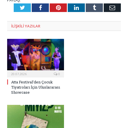
Twitter
Facebook
Pinterest
LinkedIn
Tumblr
E-
Posta
ILIŞKILI
YAZILAR
20.07.2026
0
Atta Festival’den Çocuk
Tiyatroları İçin Uluslararası
Showcase