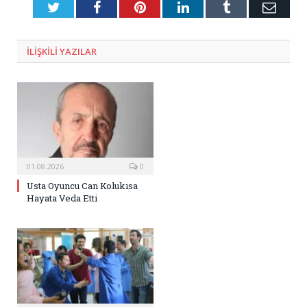
Twitter
Facebook
Pinterest
LinkedIn
Tumblr
E-
Posta
ILIŞKILI
YAZILAR
01.08.2026
0
Usta Oyuncu Can Kolukısa
Hayata Veda Etti