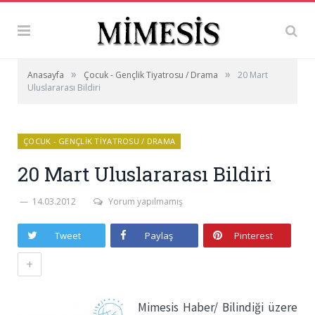
»
»
Anasayfa
Çocuk - Gençlik Tiyatrosu / Drama
20 Mart
Uluslararası Bildiri
ÇOCUK - GENÇLIK TIYATROSU / DRAMA
20 Mart Uluslararası Bildiri
14.03.2012
Yorum yapılmamış
Tweet
Paylaş
Pinterest
+
Mimesis Haber/ Bilindiği üzere