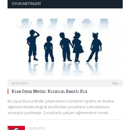
OYUN METINLERI
02.09.2013
8
Kısa Oyun Metni: Kırmızı Bantlı Kız
Bu oyun Bursa ilinde çalışmalarını sürdüren tiyatro ve drama
eğitmeni Nedim Buğral tarafından çocukların sahnelemesi
amacıyla yazılmıştır. Çocuklarla çalışan eğitmenlere örnek…
02.09.2013