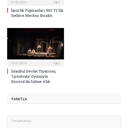
01.08.2026
0
İşsizlik Figüranları 950 TL’lik
Setlere Mecbur Bıraktı
25.07.2026
0
İstanbul Devlet Tiyatrosu,
‘Lysistrata’ Oyunuyla
Kosova’da Sahne Aldı
YANITLA