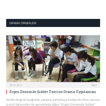
DRAMA ÖRNEKLERI
28.12.2011
0
Ergen Dönemde Şiddet Üzerine Drama Uygulaması
Nedim Buğral/Aşağıdaki çalışma Şahinkaya Kolejinde Ekim ayında
6.sınıf öğrencileri ile gerçekleştirdiğim “Ergen Dönemde Şiddet”