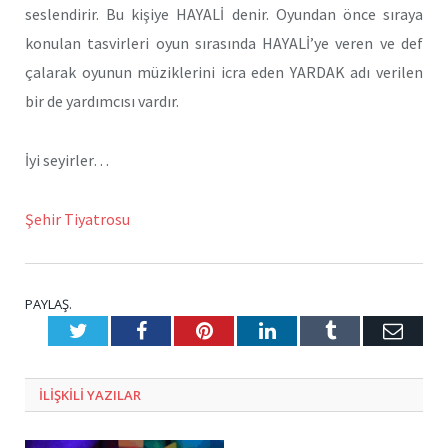
seslendirir. Bu kişiye HAYALİ denir. Oyundan önce sıraya
konulan tasvirleri oyun sırasında HAYALİ’ye veren ve def
çalarak oyunun müziklerini icra eden YARDAK adı verilen
bir de yardımcısı vardır.
İyi seyirler…
Şehir Tiyatrosu
PAYLAŞ.
Twitter
Facebook
Pinterest
LinkedIn
Tumblr
E-
Posta
ILIŞKILI
YAZILAR