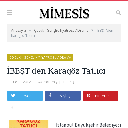
»
»
Anasayfa
Çocuk - Gençlik Tiyatrosu / Drama
İBBŞT'den
Karagöz Tatlıcı
ÇOCUK - GENÇLIK TIYATROSU / DRAMA
İBBŞT'den Karagöz Tatlıcı
08.11.2012
Yorum yapılmamış
Tweet
Paylaş
Pinterest
+
İstanbul Büyükşehir Belediyesi