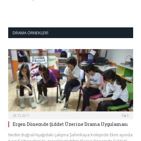
DRAMA ÖRNEKLERI
28.12.2011
0
Ergen Dönemde Şiddet Üzerine Drama Uygulaması
Nedim Buğral/Aşağıdaki çalışma Şahinkaya Kolejinde Ekim ayında
6.sınıf öğrencileri ile gerçekleştirdiğim “Ergen Dönemde Şiddet”