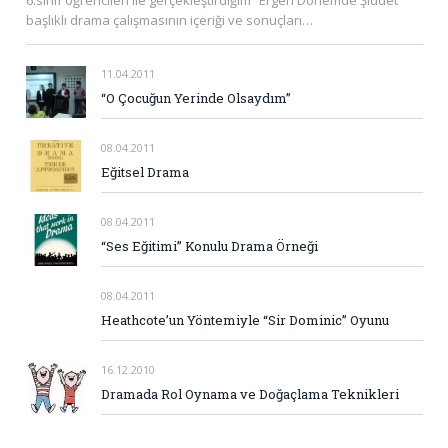
başlıklı drama çalışmasının içeriği ve sonuçları…
11.04.2011
“O Çocuğun Yerinde Olsaydım”
08.04.2011
Eğitsel Drama
08.04.2011
“Ses Eğitimi” Konulu Drama Örneği
08.04.2011
Heathcote’un Yöntemiyle “Sir Dominic” Oyunu
16.12.2010
Dramada Rol Oynama ve Doğaçlama Teknikleri