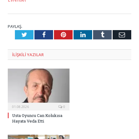
PAYLAŞ.
Twitter
Facebook
Pinterest
LinkedIn
Tumblr
E-
Posta
ILIŞKILI
YAZILAR
01.08.2026
0
Usta Oyuncu Can Kolukısa
Hayata Veda Etti