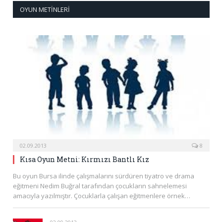
OYUN METINLERI
02.09.2013
8
Kısa Oyun Metni: Kırmızı Bantlı Kız
Bu oyun Bursa ilinde çalışmalarını sürdüren tiyatro ve drama
eğitmeni Nedim Buğral tarafından çocukların sahnelemesi
amacıyla yazılmıştır. Çocuklarla çalışan eğitmenlere örnek…