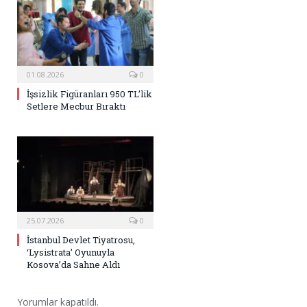
01.08.2026
0
İşsizlik Figüranları 950 TL’lik
Setlere Mecbur Bıraktı
25.07.2026
0
İstanbul Devlet Tiyatrosu,
‘Lysistrata’ Oyunuyla
Kosova’da Sahne Aldı
Yorumlar kapatıldı.