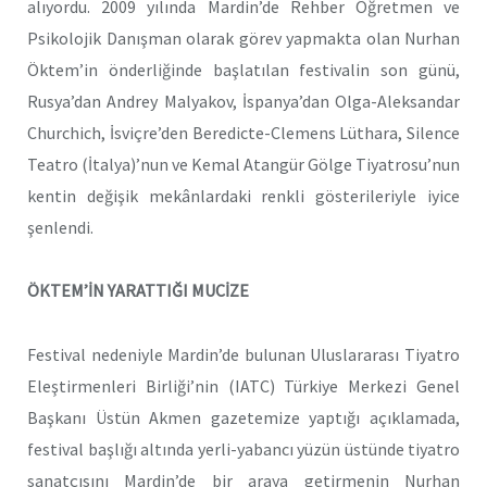
alıyordu. 2009 yılında Mardin’de Rehber Öğretmen ve
Psikolojik Danışman olarak görev yapmakta olan Nurhan
Öktem’in önderliğinde başlatılan festivalin son günü,
Rusya’dan Andrey Malyakov, İspanya’dan Olga-Aleksandar
Churchich, İsviçre’den Beredicte-Clemens Lüthara, Silence
Teatro (İtalya)’nun ve Kemal Atangür Gölge Tiyatrosu’nun
kentin değişik mekânlardaki renkli gösterileriyle iyice
şenlendi.
ÖKTEM’İN YARATTIĞI MUCİZE
Festival nedeniyle Mardin’de bulunan Uluslararası Tiyatro
Eleştirmenleri Birliği’nin (IATC) Türkiye Merkezi Genel
Başkanı Üstün Akmen gazetemize yaptığı açıklamada,
festival başlığı altında yerli-yabancı yüzün üstünde tiyatro
sanatçısını Mardin’de bir araya getirmenin Nurhan