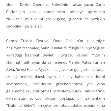
Mersin Devlet Opera ve Balesi’nin İtalyan yazar Carlo
Collodi’nin çocuk romanından sahneye uyarlanan
“Kuklacı” müzikalini çocuk-genç, giderek de yetişkin
seyirciler ilgiyle izledi.
Genco Erkal’a Festival Onur Ödülü’nün takdimiyle
başlayan festivalde, Salih Dündar Müftüoğlu’nun yazdığı ve
yönettiği İstanbul Devlet Tiyatrosu yapımı “”Zalım
Mahmut” adlı oyun da sahnelendi. Mardin Valisi Turhan
Ayvaz’ın eşi Fatma Ayvaz’ın da çocuk ve gençlerle beraber
izlediği müzikli-danslı oyun, bir köy halkının birbirini
sevememesi, birbirlerine güvenememesi, yan yana
gelememeleri, olur olmaz nedenlerle sürekli birbirleriyle
dalaşmaları sonucu oluşan boşluğu, bir zamanların
“Mahmut Bebe”sinin çete reisi olarak doldurmasını konu