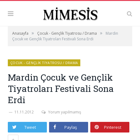
»
»
Anasayfa
Çocuk - Gençlik Tiyatrosu / Drama
Mardin
Çocuk ve Gençlik Tiyatroları Festivali Sona Erdi
ÇOCUK - GENÇLIK TIYATROSU / DRAMA
Mardin Çocuk ve Gençlik
Tiyatroları Festivali Sona
Erdi
11.11.2012
Yorum yapılmamış
Tweet
Paylaş
Pinterest
+