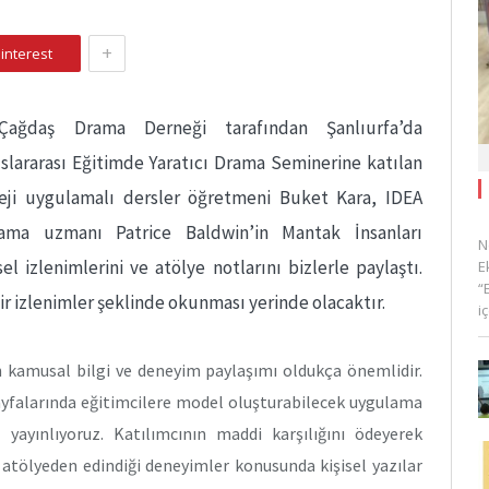
+
interest
ağdaş Drama Derneği tarafından Şanlıurfa’da
slararası Eğitimde Yaratıcı Drama Seminerine katılan
eji uygulamalı dersler öğretmeni Buket Kara, IDEA
rama uzmanı Patrice Baldwin’in Mantak İnsanları
N
sel izlenimlerini ve atölye notlarını bizlerle paylaştı.
E
“
r izlenimler şeklinde okunması yerinde olacaktır.
i
 kamusal bilgi ve deneyim paylaşımı oldukça önemlidir.
yfalarında eğitimcilere model oluşturabilecek uygulama
yayınlıyoruz. Katılımcının maddi karşılığını ödeyerek
e atölyeden edindiği deneyimler konusunda kişisel yazılar