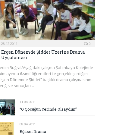
28.12.2011
0
Ergen Dönemde Şiddet Üzerine Drama
Uygulaması
edim Buğral/Aşağıdaki çalışma Şahinkaya Kolejinde
kim ayında 6.sınıf öğrencileri ile gerçekleştirdiğim
Ergen Dönemde Şiddet” başlıklı drama çalışmasının
çeriği ve sonuçları…
11.04.2011
“O Çocuğun Yerinde Olsaydım”
08.04.2011
Eğitsel Drama