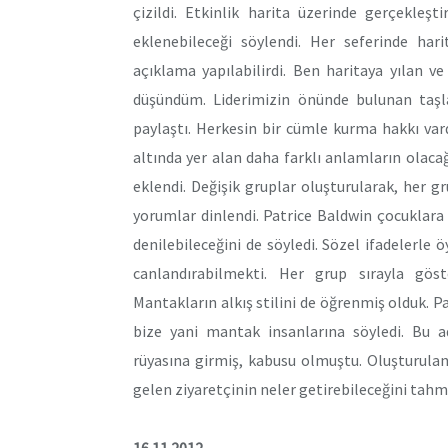
çizildi. Etkinlik harita üzerinde gerçekleşti
eklenebileceği söylendi. Her seferinde harit
açıklama yapılabilirdi. Ben haritaya yılan 
düşündüm. Liderimizin önünde bulunan taşlar
paylaştı. Herkesin bir cümle kurma hakkı var
altında yer alan daha farklı anlamların olacağ
eklendi. Değişik gruplar oluşturularak, her gr
yorumlar dinlendi. Patrice Baldwin çocuklara
denilebileceğini de söyledi. Sözel ifadelerle
canlandırabilmekti. Her grup sırayla göst
Mantakların alkış stilini de öğrenmiş olduk. P
bize yani mantak insanlarına söyledi. Bu a
rüyasına girmiş, kabusu olmuştu. Oluşturulan 
gelen ziyaretçinin neler getirebileceğini tahm
16.11.2012