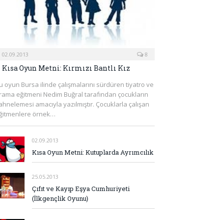
02.09.2013
8
Kısa Oyun Metni: Kırmızı Bantlı Kız
u oyun Bursa ilinde çalışmalarını sürdüren tiyatro ve
rama eğitmeni Nedim Buğral tarafından çocukların
ahnelemesi amacıyla yazılmıştır. Çocuklarla çalışan
ğitmenlere örnek…
02.09.2013
Kısa Oyun Metni: Kutuplarda Ayrımcılık
25.05.2013
Çıfıt ve Kayıp Eşya Cumhuriyeti
(İlkgençlik Oyunu)