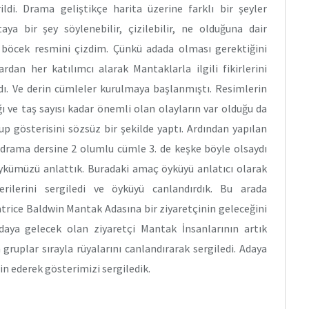
rildi. Drama geliştikçe harita üzerine farklı bir şeyler
aya bir şey söylenebilir, çizilebilir, ne olduğuna dair
ve böcek resmini çizdim. Çünkü adada olması gerektiğini
dan her katılımcı alarak Mantaklarla ilgili fikirlerini
dı. Ve derin cümleler kurulmaya başlanmıştı. Resimlerin
ı ve taş sayısı kadar önemli olan olayların var olduğu da
up gösterisini sözsüz bir şekilde yaptı. Ardından yapılan
 drama dersine 2 olumlu cümle 3. de keşke böyle olsaydı
 öykümüzü anlattık. Buradaki amaç öyküyü anlatıcı olarak
erilerini sergiledi ve öyküyü canlandırdık. Bu arada
atrice Baldwin Mantak Adasına bir ziyaretçinin geleceğini
daya gelecek olan ziyaretçi Mantak İnsanlarının artık
gruplar sırayla rüyalarını canlandırarak sergiledi. Adaya
in ederek gösterimizi sergiledik.