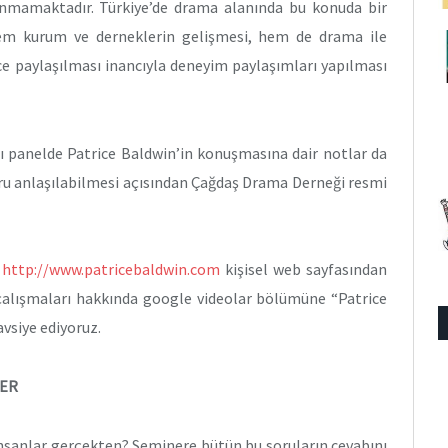
nmamaktadır. Türkiye’de drama alanında bu konuda bir
em kurum ve derneklerin gelişmesi, hem de drama ile
rce paylaşılması inancıyla deneyim paylaşımları yapılması
ı panelde Patrice Baldwin’in konuşmasına dair notlar da
ru anlaşılabilmesi açısından Çağdaş Drama Derneği resmi
a
http://www.patricebaldwin.com
kişisel web sayfasından
n çalışmaları hakkında google videolar bölümüne “Patrice
vsiye ediyoruz.
LER
 insanlar gerçekten? Seminere bütün bu soruların cevabını