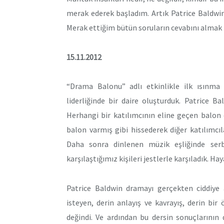
merak ederek başladım. Artık Patrice Baldwin
Merak ettiğim bütün soruların cevabını almak 
15.11.2012
“Drama Balonu” adlı etkinlikle ilk ısınma 
liderliğinde bir daire oluşturduk. Patrice B
Herhangi bir katılımcının eline geçen balon di
balon varmış gibi hissederek diğer katılımcıla
Daha sonra dinlenen müzik eşliğinde serb
karşılaştığımız kişileri jestlerle karşıladık. Ha
Patrice Baldwin dramayı gerçekten ciddiye a
isteyen, derin anlayış ve kavrayış, derin b
değindi. Ve ardından bu dersin sonuçlarının