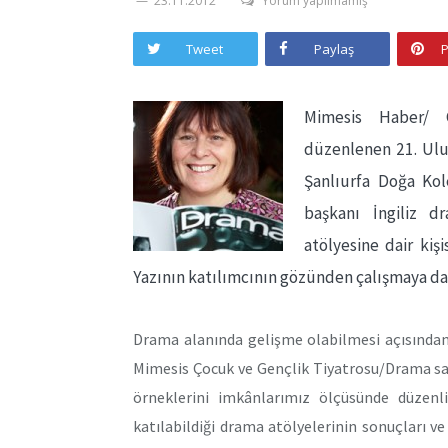
23.11.2012
Yorum yapılmamış
Tweet
Paylaş
P
Mimesis Haber/ Ç
düzenlenen 21. Ulu
Şanlıurfa Doğa Kol
başkanı İngiliz d
atölyesine dair kişi
Yazının katılımcının gözünden çalışmaya dai
Drama alanında gelişme olabilmesi açısından
Mimesis Çocuk ve Gençlik Tiyatrosu/Drama sa
örneklerini imkânlarımız ölçüsünde düzenli 
katılabildiği drama atölyelerinin sonuçları v