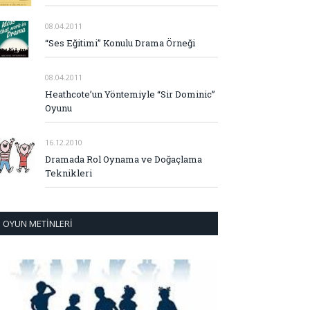
08.04.2011
“Ses Eğitimi” Konulu Drama Örneği
08.04.2011
Heathcote’un Yöntemiyle “Sir Dominic”
Oyunu
16.12.2010
Dramada Rol Oynama ve Doğaçlama
Teknikleri
OYUN METINLERI