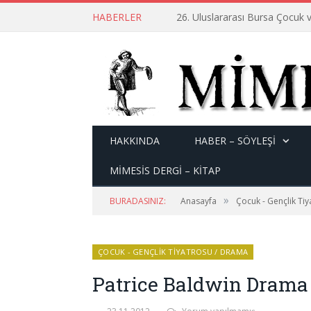
HABERLER
26. Uluslararası Bursa Çocuk v
HAKKINDA
HABER – SÖYLEŞI
MİMESİS DERGİ – KİTAP
»
BURADASINIZ:
Anasayfa
Çocuk - Gençlik Ti
ÇOCUK - GENÇLIK TIYATROSU / DRAMA
Patrice Baldwin Drama 