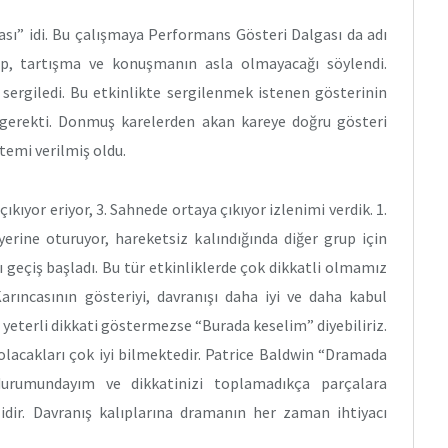
cası” idi. Bu çalışmaya Performans Gösteri Dalgası da adı
üp, tartışma ve konuşmanın asla olmayacağı söylendi.
i sergiledi. Bu etkinlikte sergilenmek istenen gösterinin
gerekti. Donmuş karelerden akan kareye doğru gösteri
emi verilmiş oldu.
kıyor eriyor, 3. Sahnede ortaya çıkıyor izlenimi verdik. 1.
erine oturuyor, hareketsiz kalındığında diğer grup için
ı geçiş başladı. Bu tür etkinliklerde çok dikkatli olmamız
arıncasının gösteriyi, davranışı daha iyi ve daha kabul
r yeterli dikkati göstermezse “Burada keselim” diyebiliriz.
olacakları çok iyi bilmektedir. Patrice Baldwin “Dramada
urumundayım ve dikkatinizi toplamadıkça parçalara
dir. Davranış kalıplarına dramanın her zaman ihtiyacı