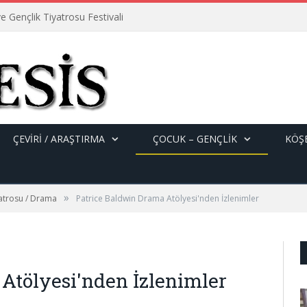
e Gençlik Tiyatrosu Festivali
ÇEVİRİ / ARAŞTIRMA
ÇOCUK – GENÇLIK
KÖŞE
»
yatrosu / Drama
Patrice Baldwin Drama Atölyesi'nden İzlenimler
Atölyesi'nden İzlenimler