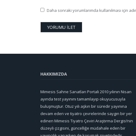
Daha sonraki yorumlarımda kullanılması için adım
HAKKIMIZDA
Mimesis Sahne Sanatları Portali 2010 yılının Nisan
ayında test yayınını tamamlayıp okuyucusuyla
buluşmuştur. Otuz yılı aşkın bir süredir yayınına
devam eden ve tiyatro çevrelerinde saygın bir yer
edinen Mimesis Tiyatro Çeviri Araştırma Dergisi’nin
düzeyli çizgisini, güncelliğe müdahale eden bir
yayıncılık yaparken de korumak niyetindedir.