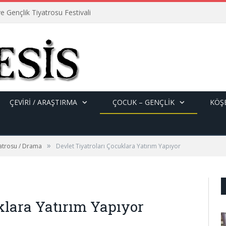
e Gençlik Tiyatrosu Festivali
ÇEVİRİ / ARAŞTIRMA
ÇOCUK – GENÇLIK
KÖŞE
»
yatrosu / Drama
Devlet Tiyatroları Çocuklara Yatırım Yapıyor
klara Yatırım Yapıyor