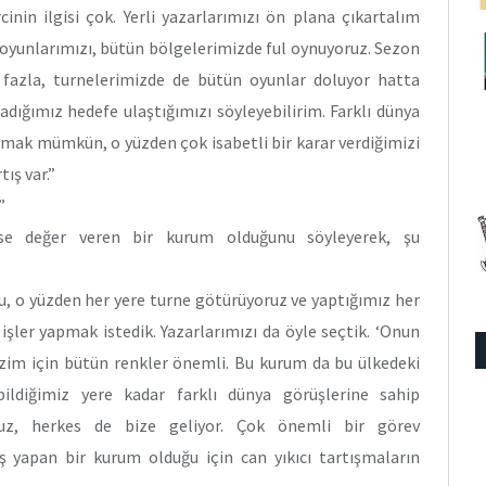
inin ilgisi çok. Yerli yazarlarımızı ön plana çıkartalım
n oyunlarımızı, bütün bölgelerimizde ful oynuyoruz. Sezon
k fazla, turnelerimizde de bütün oyunlar doluyor hatta
adığımız hedefe ulaştığımızı söyleyebilirim. Farklı dünya
ulmak mümkün, o yüzden çok isabetli bir karar verdiğimizi
ış var.”
”
kese değer veren bir kurum olduğunu söyleyerek, şu
u, o yüzden her yere turne götürüyoruz ve yaptığımız her
n işler yapmak istedik. Yazarlarımızı da öyle seçtik. ‘Onun
izim için bütün renkler önemli. Bu kurum da bu ülkedeki
ildiğimiz yere kadar farklı dünya görüşlerine sahip
oruz, herkes de bize geliyor. Çok önemli bir görev
iş yapan bir kurum olduğu için can yıkıcı tartışmaların