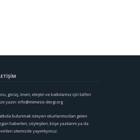
LETİŞİM
ru, görüş, öneri, eleştiri ve katkılarınız için lütfen
ize yazın:
info@mimesis-dergi.org
atkıda bulunmak isteyen okurlarımızdan gelen
zgün haberleri, söyleşileri, köşe yazılarını ya da
evirileri sitemizde yayımlıyoruz.