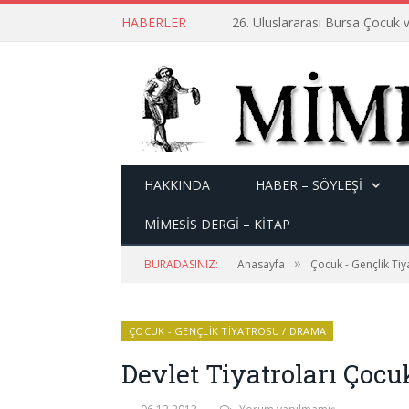
HABERLER
26. Uluslararası Bursa Çocuk v
HAKKINDA
HABER – SÖYLEŞI
MİMESİS DERGİ – KİTAP
»
BURADASINIZ:
Anasayfa
Çocuk - Gençlik Ti
ÇOCUK - GENÇLIK TIYATROSU / DRAMA
Devlet Tiyatroları Çocu