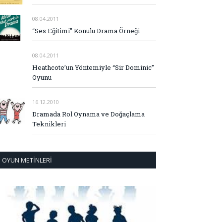
08.04.2011
“Ses Eğitimi” Konulu Drama Örneği
08.04.2011
Heathcote’un Yöntemiyle “Sir Dominic”
Oyunu
16.12.2010
Dramada Rol Oynama ve Doğaçlama
Teknikleri
OYUN METINLERI