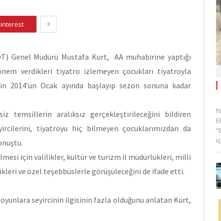
+
interest
(DT) Genel Müdürü Mustafa Kurt, AA muhabirine yaptığı
nem verdikleri tiyatro izlemeyen çocukları tiyatroyla
nin 2014’ün Ocak ayında başlayıp sezon sonuna kadar
N
iz temsillerin aralıksız gerçekleştirileceğini bildiren
E
yircilerini, tiyatroyu hiç bilmeyen çocuklarımızdan da
“
i
onuştu.
esi için valilikler, kültür ve turizm il müdürlükleri, milli
leri ve özel teşebbüslerle görüşüleceğini de ifade etti.
yunlara seyircinin ilgisinin fazla olduğunu anlatan Kurt,