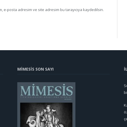
, e-posta adresim ve site adresim bu tarayıcıya kaydedilsin.
MİMESİS SON SAYI
İ
So
b
K
ö
ç