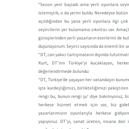
“Sezon yeni başladı ama yerli oyunlara seyirc
istemiştik, o da yerini buldu. Neredeyse bütü
açıldığından bu yana yerli oyunlara ilgi ço
seyircilerin yer bulamama sıkıntısı var. Amaçl
görüşlerinden yerli yazarların eserlerini de b
düşünüyorum. Seyirci sayısında da önemli bir art
“DT, can yakıcı tartışmaların dışında tutulmalı
Kurt, DT’nin Türkiye’yi kucaklayan, her
değerlendirmede bulundu:
“DT, Türkiye’de yaşayan her vatandaşın kurum
işte kardeşliğimizi, birlikteliğimizi pekiştire
rengi bu, bunun rengi şu’ diye bakmıyoruz, b
herkese hizmet etmek için var, biz gideb
yazarlarımızın oyunlarıyla herkese gidiy
yapıyoruz. DT’yi, sanat üreten, insana dair 