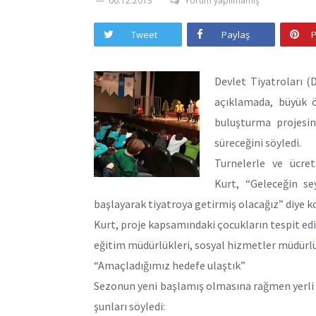
06.12.2013
Yorum yapılmamış
Tweet
Paylaş
P
Devlet Tiyatroları 
açıklamada, büyük ö
buluşturma projesi
süreceğini söyledi.
Turnelerle ve ücrets
Kurt, “Geleceğin se
başlayarak tiyatroya getirmiş olacağız” diye k
Kurt, proje kapsamındaki çocukların tespit edilm
eğitim müdürlükleri, sosyal hizmetler müdürlük
“Amaçladığımız hedefe ulaştık”
Sezonun yeni başlamış olmasına rağmen yerli o
şunları söyledi: