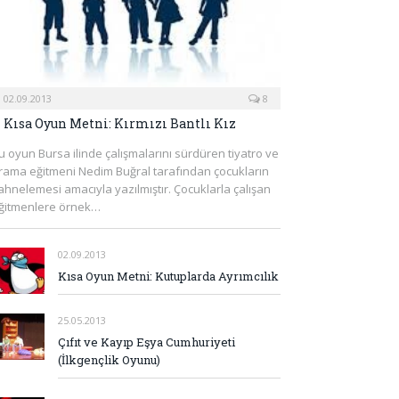
02.09.2013
8
Kısa Oyun Metni: Kırmızı Bantlı Kız
u oyun Bursa ilinde çalışmalarını sürdüren tiyatro ve
rama eğitmeni Nedim Buğral tarafından çocukların
ahnelemesi amacıyla yazılmıştır. Çocuklarla çalışan
ğitmenlere örnek…
02.09.2013
Kısa Oyun Metni: Kutuplarda Ayrımcılık
25.05.2013
Çıfıt ve Kayıp Eşya Cumhuriyeti
(İlkgençlik Oyunu)