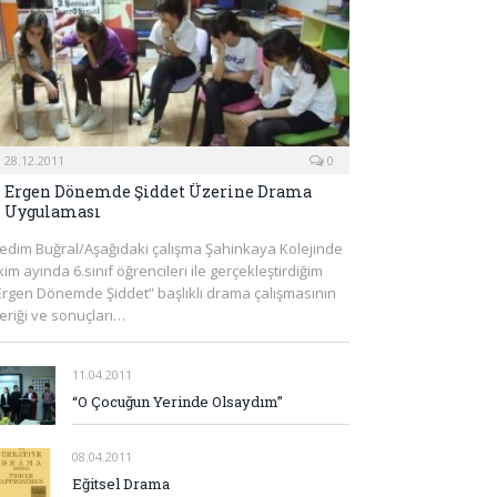
28.12.2011
0
Ergen Dönemde Şiddet Üzerine Drama
Uygulaması
edim Buğral/Aşağıdaki çalışma Şahinkaya Kolejinde
kim ayında 6.sınıf öğrencileri ile gerçekleştirdiğim
Ergen Dönemde Şiddet” başlıklı drama çalışmasının
çeriği ve sonuçları…
11.04.2011
“O Çocuğun Yerinde Olsaydım”
08.04.2011
Eğitsel Drama