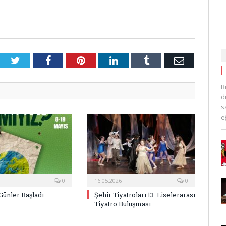
Twitter
Facebook
Pinterest
LinkedIn
Tumblr
E-
Posta
B
d
s
e
0
16.05.2026
0
Günler Başladı
Şehir Tiyatroları 13. Liselerarası
Tiyatro Buluşması