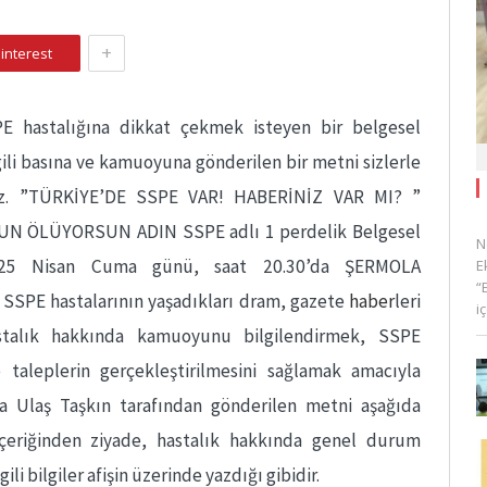
+
interest
E hastalığına dikkat çekmek isteyen bir belgesel
ilgili basına ve kamuoyuna gönderilen bir metni sizlerle
ruz. ”TÜRKİYE’DE SSPE VAR! HABERİNİZ VAR MI? ”
UN ÖLÜYORSUN ADIN SSPE adlı 1 perdelik Belgesel
N
i 25 Nisan Cuma günü, saat 20.30’da ŞERMOLA
E
“
SPE hastalarının yaşadıkları dram, gazete
haber
leri
i
stalık hakkında kamuoyunu bilgilendirmek, SSPE
 taleplerin gerçekleştirilmesini sağlamak amacıyla
da Ulaş Taşkın tarafından gönderilen metni aşağıda
 içeriğinden ziyade, hastalık hakkında genel durum
li bilgiler afişin üzerinde yazdığı gibidir.