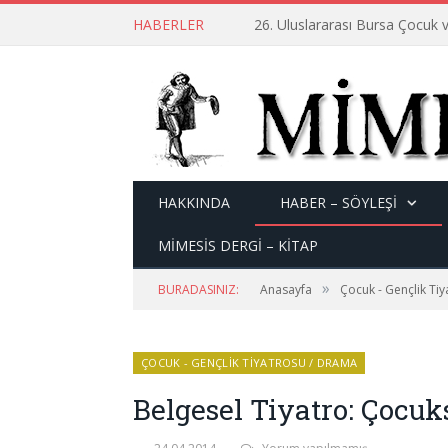
HABERLER
26. Uluslararası Bursa Çocuk v
HAKKINDA
HABER – SÖYLEŞI
MİMESİS DERGİ – KİTAP
»
BURADASINIZ:
Anasayfa
Çocuk - Gençlik Ti
ÇOCUK - GENÇLIK TIYATROSU / DRAMA
Belgesel Tiyatro: Çocu