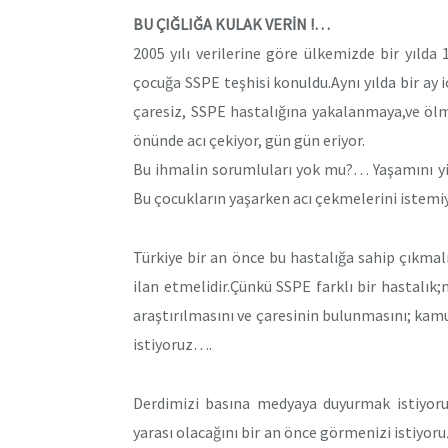
BU ÇIĞLIĞA KULAK VERİN !…
2005 yılı verilerine göre ülkemizde bir yılda
çocuğa SSPE teşhisi konuldu.Aynı yılda bir ay 
çaresiz, SSPE hastalığına yakalanmaya,ve öl
önünde acı çekiyor, gün gün eriyor.
Bu ihmalin sorumluları yok mu?… Yaşamını yi
Bu çocukların yaşarken acı çekmelerini istem
Türkiye bir an önce bu hastalığa sahip çıkmal
ilan etmelidir.Çünkü SSPE farklı bir hastalık
araştırılmasını ve çaresinin bulunmasını; kam
istiyoruz….
Derdimizi basına medyaya duyurmak istiyoru
yarası olacağını bir an önce görmenizi istiyo