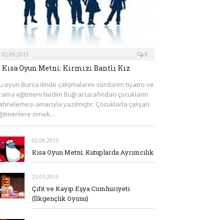
02.09.2013
8
Kısa Oyun Metni: Kırmızı Bantlı Kız
u oyun Bursa ilinde çalışmalarını sürdüren tiyatro ve
rama eğitmeni Nedim Buğral tarafından çocukların
ahnelemesi amacıyla yazılmıştır. Çocuklarla çalışan
ğitmenlere örnek…
02.09.2013
Kısa Oyun Metni: Kutuplarda Ayrımcılık
25.05.2013
Çıfıt ve Kayıp Eşya Cumhuriyeti
(İlkgençlik Oyunu)