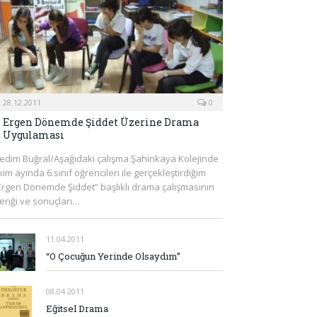
28.12.2011
0
Ergen Dönemde Şiddet Üzerine Drama
Uygulaması
edim Buğral/Aşağıdaki çalışma Şahinkaya Kolejinde
kim ayında 6.sınıf öğrencileri ile gerçekleştirdiğim
Ergen Dönemde Şiddet” başlıklı drama çalışmasının
çeriği ve sonuçları…
11.04.2011
“O Çocuğun Yerinde Olsaydım”
08.04.2011
Eğitsel Drama