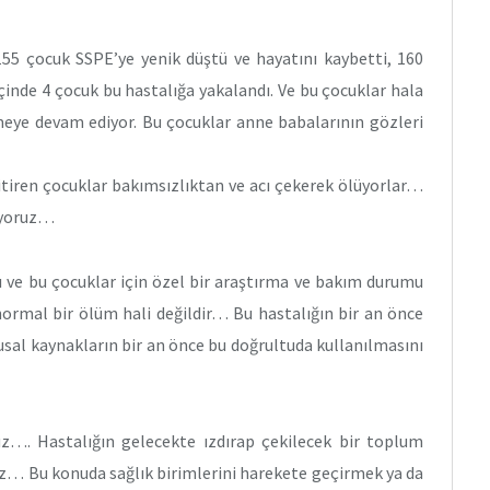
 155 çocuk SSPE’ye yenik düştü ve hayatını kaybetti, 160
içinde 4 çocuk bu hastalığa yakalandı. Ve bu çocuklar hala
meye devam ediyor. Bu çocuklar anne babalarının gözleri
tiren çocuklar bakımsızlıktan ve acı çekerek ölüyorlar…
iyoruz…
ı ve bu çocuklar için özel bir araştırma ve bakım durumu
;normal bir ölüm hali değildir… Bu hastalığın bir an önce
usal kaynakların bir an önce bu doğrultuda kullanılmasını
z…. Hastalığın gelecekte ızdırap çekilecek bir toplum
ruz… Bu konuda sağlık birimlerini harekete geçirmek ya da