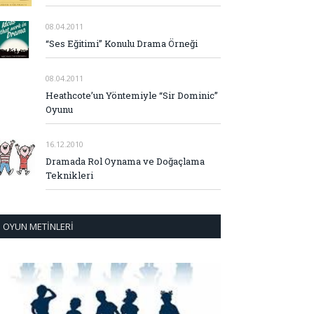
08.04.2011
“Ses Eğitimi” Konulu Drama Örneği
08.04.2011
Heathcote’un Yöntemiyle “Sir Dominic”
Oyunu
16.12.2010
Dramada Rol Oynama ve Doğaçlama
Teknikleri
OYUN METINLERI