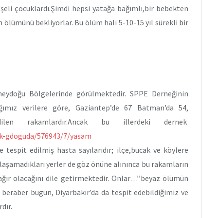
eşeli çocuklardı.Şimdi hepsi yatağa bağımlı,bir bebekten
 ölümünü bekliyorlar. Bu ölüm hali 5-10-15 yıl sürekli bir
eydoğu Bölgelerinde görülmektedir. SPPE Derneğinin
ığımız verilere göre, Gaziantep’de 67 Batman’da 54,
len rakamlardır.Ancak bu illerdeki dernek
k-gdoguda/576943/
7/yasam
e tespit edilmiş hasta sayılarıdır; ilçe,bucak ve köylere
ulaşamadıkları yerler de göz önüne alınınca bu rakamların
ağır olacağını dile getirmektedir. Onlar…’’beyaz ölümün
beraber bugün, Diyarbakır’da da tespit edebildiğimiz ve
dır.