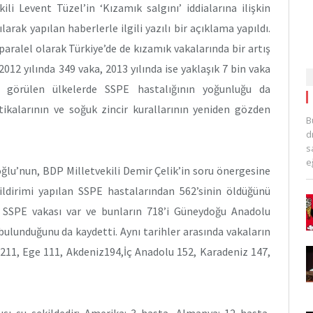
li Levent Tüzel’in ‘Kızamık salgını’ iddialarına ilişkin
arak yapılan haberlerle ilgili yazılı bir açıklama yapıldı.
ralel olarak Türkiye’de de kızamık vakalarında bir artış
012 yılında 349 vaka, 2013 yılında ise yaklaşık 7 bin vaka
ak görülen ülkelerde SSPE hastalığının yoğunluğu da
tikalarının ve soğuk zincir kurallarının yeniden gözden
B
d
s
e
lu’nun, BDP Milletvekili Demir Çelik’in soru önergesine
bildirimi yapılan SSPE hastalarından 562’sinin öldüğünü
8 SSPE vakası var ve bunların 718’i Güneydoğu Anadolu
ulunduğunu da kaydetti. Aynı tarihler arasında vakaların
 211, Ege 111, Akdeniz194,İç Anadolu 152, Karadeniz 147,
lışı şu şekildedir: Amerika: 3 hasta, Almanya: 12 hasta,