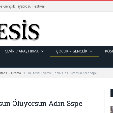
e Gençlik Tiyatrosu Festivali
ÇEVİRİ / ARAŞTIRMA
ÇOCUK – GENÇLIK
KÖŞE
»
yatrosu / Drama
Belgesel Tiyatro: Çocuksun Ölüyorsun Adın Sspe
ksun Ölüyorsun Adın Sspe