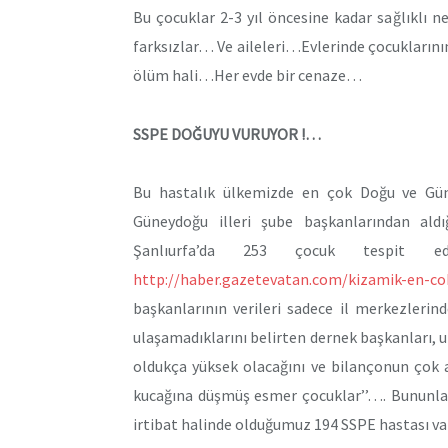
Bu çocuklar 2-3 yıl öncesine kadar sağlıklı n
farksızlar… Ve aileleri…Evlerinde çocuklarının
ölüm hali…Her evde bir cenaze…
SSPE DOĞUYU VURUYOR !…
Bu hastalık ülkemizde en çok Doğu ve Gün
Güneydoğu illeri şube başkanlarından ald
Şanlıurfa’da 253 çocuk tespit edi
http://haber.gazetevatan.com/
kizamik-en-co
başkanlarının verileri sadece il merkezlerind
ulaşamadıklarını belirten dernek başkanları, 
oldukça yüksek olacağını ve bilançonun çok 
kucağına düşmüş esmer çocuklar’’…. Bununla 
irtibat halinde olduğumuz 194 SSPE hastası var