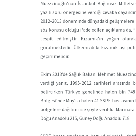
Müezzinoğlu’nun İstanbul Bağımsız Milletveki
yazılı soru önergesine verdiği cevaba dayandırıl
2012-2013 döneminde dünyadaki gelişmelere pa
söz konusu olduğu ifade edilen açıklama da, “2
tespit edilmiştir. Kızamık’ın yoğun olar
görülmektedir. Ülkemizdeki kızamık aşı poli
geçirilmelidir.
Ekim 2013’de Sağlık Bakanı Mehmet Müezzinoğ
verdiği yanıt, 1995-2012 tarihleri arasında 
belirtirken Türkiye genelinde halen bin 74
Bölgesi’nde.Muş’ta halen 41 SSPE hastasının b
bölgelere dağılımı ise şöyle verildi: Marmara
Doğu Anadolu 215, Güney Doğu Anadolu 718
SSPE hasta sayılarının bazı ülkelerdeki dağı