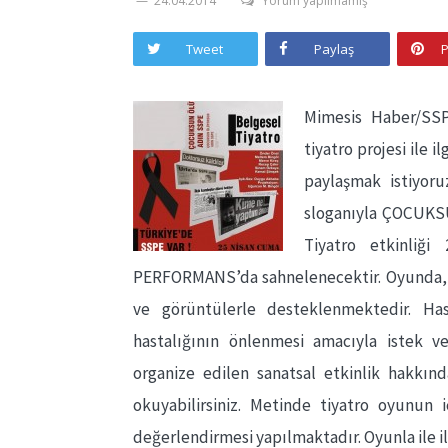
24.04.2014
Yorum yapılmamış
Tweet
Paylaş
P
Mimesis Haber/SSP
tiyatro projesi ile 
paylaşmak istiyo
sloganıyla ÇOCUKS
Tiyatro etkinliğ
PERFORMANS’da sahnelenecektir. Oyunda, S
ve görüntülerle desteklenmektedir. Ha
hastalığının önlenmesi amacıyla istek ve
organize edilen sanatsal etkinlik hakkın
okuyabilirsiniz. Metinde tiyatro oyunun
değerlendirmesi yapılmaktadır. Oyunla ile ilgi