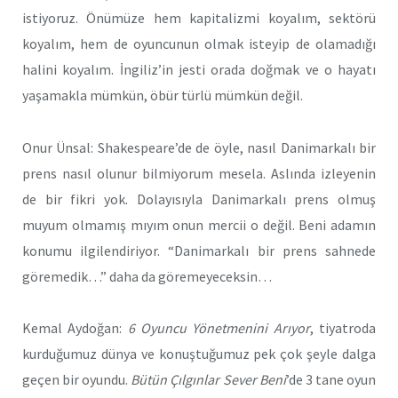
istiyoruz. Önümüze hem kapitalizmi koyalım, sektörü
koyalım, hem de oyuncunun olmak isteyip de olamadığı
halini koyalım. İngiliz’in jesti orada doğmak ve o hayatı
yaşamakla mümkün, öbür türlü mümkün değil.
Onur Ünsal: Shakespeare’de de öyle, nasıl Danimarkalı bir
prens nasıl olunur bilmiyorum mesela. Aslında izleyenin
de bir fikri yok. Dolayısıyla Danimarkalı prens olmuş
muyum olmamış mıyım onun mercii o değil. Beni adamın
konumu ilgilendiriyor. “Danimarkalı bir prens sahnede
göremedik…” daha da göremeyeceksin…
Kemal Aydoğan:
6 Oyuncu Yönetmenini Arıyor
, tiyatroda
kurduğumuz dünya ve konuştuğumuz pek çok şeyle dalga
geçen bir oyundu.
Bütün Çılgınlar Sever Beni
’de 3 tane oyun