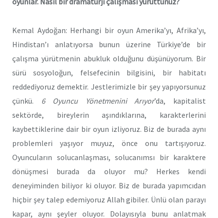
oyunlar. Nasıl bir dramaturji çalışması yürüttünüz?
Kemal Aydoğan: Herhangi bir oyun Amerika’yı, Afrika’yı,
Hindistan’ı anlatıyorsa bunun üzerine Türkiye’de bir
çalışma yürütmenin abukluk olduğunu düşünüyorum. Bir
sürü sosyoloğun, felsefecinin bilgisini, bir habitatı
reddediyoruz demektir. Jestlerimizle bir şey yapıyorsunuz
çünkü.
6 Oyuncu Yönetmenini Arıyor
’da, kapitalist
sektörde, bireylerin aşındıklarına, karakterlerini
kaybettiklerine dair bir oyun izliyoruz. Biz de burada aynı
problemleri yaşıyor muyuz, önce onu tartışıyoruz.
Oyuncuların solucanlaşması, solucanımsı bir karaktere
dönüşmesi burada da oluyor mu? Herkes kendi
deneyiminden biliyor ki oluyor. Biz de burada yapımcıdan
hiçbir şey talep edemiyoruz Allah gibiler. Ünlü olan parayı
kapar, aynı şeyler oluyor. Dolayısıyla bunu anlatmak