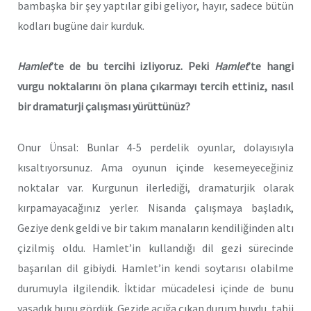
bambaşka bir şey yaptılar gibi geliyor, hayır, sadece bütün
kodları bugüne dair kurduk.
Hamlet
’te de bu tercihi izliyoruz. Peki
Hamlet
’te hangi
vurgu noktalarını ön plana çıkarmayı tercih ettiniz, nasıl
bir dramaturji çalışması yürüttünüz?
Onur Ünsal: Bunlar 4-5 perdelik oyunlar, dolayısıyla
kısaltıyorsunuz. Ama oyunun içinde kesemeyeceğiniz
noktalar var. Kurgunun ilerlediği, dramaturjik olarak
kırpamayacağınız yerler. Nisanda çalışmaya başladık,
Geziye denk geldi ve bir takım manaların kendiliğinden altı
çizilmiş oldu. Hamlet’in kullandığı dil gezi sürecinde
başarılan dil gibiydi. Hamlet’in kendi soytarısı olabilme
durumuyla ilgilendik. İktidar mücadelesi içinde de bunu
yaşadık bunu gördük. Gezide açığa çıkan durum buydu, tabii