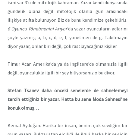
ismi var 3’ü de mitolojik kahraman. Yazar kendi dünyasında
gündelik olana değil mitolojik olanla gün arasındaki
ilişkiye atıfta bulunuyor. Biz de bunu kendimize çekebiliriz.
6 Oyuncu Yönetmenini Arıyor
’da yazar oyuncuların adlarını
şöyle yazmış; a, b, c, d, e, f, yönetmen de g. Takılmayın
diyor yazar, onlar biri değil, çok rastlayacağınız kişiler.
Timur Acar: Amerika’da ya da İngiltere’de olmanızla ilgili
değil, oyunculukla ilgili bir şey biliyorsanız o bu diyor.
Stefan Tsanev daha önceki senelerde de sahnelemeyi
tercih ettiğiniz bir yazar. Hatta bu sene Moda Sahnesi’ne
konuk olmuş…
Kemal Aydoğan: Harika bir insan, benim çok sevdiğim bir
oyun yazarı. Bulgaristan elçiliği ile ilgili başka bir şey için