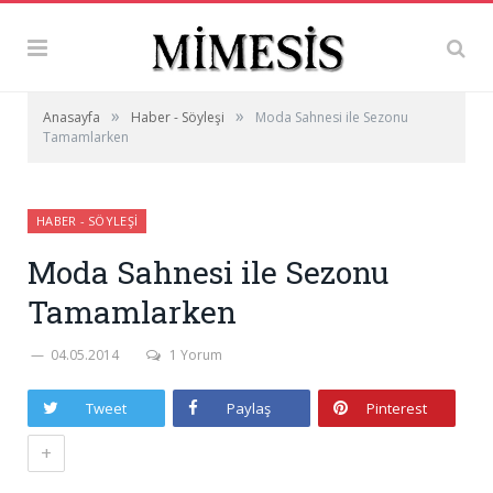
»
»
Anasayfa
Haber - Söyleşi
Moda Sahnesi ile Sezonu
Tamamlarken
HABER - SÖYLEŞI
Moda Sahnesi ile Sezonu
Tamamlarken
04.05.2014
1 Yorum
Tweet
Paylaş
Pinterest
+