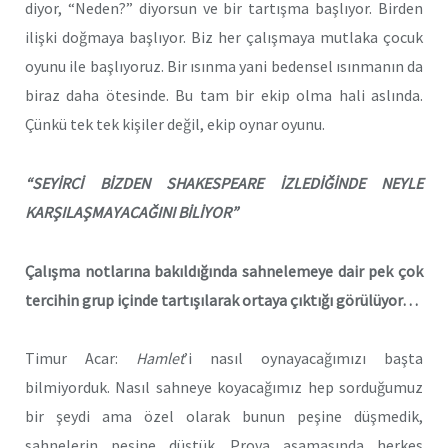
diyor, “Neden?” diyorsun ve bir tartışma başlıyor. Birden
ilişki doğmaya başlıyor. Biz her çalışmaya mutlaka çocuk
oyunu ile başlıyoruz. Bir ısınma yani bedensel ısınmanın da
biraz daha ötesinde. Bu tam bir ekip olma hali aslında.
Çünkü tek tek kişiler değil, ekip oynar oyunu.
“SEYİRCİ BİZDEN SHAKESPEARE İZLEDİĞİNDE NEYLE
KARŞILAŞMAYACAĞINI BİLİYOR”
Çalışma notlarına bakıldığında sahnelemeye dair pek çok
tercihin grup içinde tartışılarak ortaya çıktığı görülüyor…
Timur Acar:
Hamlet
’i nasıl oynayacağımızı başta
bilmiyorduk. Nasıl sahneye koyacağımız hep sorduğumuz
bir şeydi ama özel olarak bunun peşine düşmedik,
sahnelerin peşine düştük. Prova aşamasında herkes