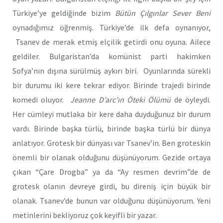
Türkiye’ye geldiğinde bizim
Bütün Çılgınlar Sever Beni
oynadığımız öğrenmiş. Türkiye’de ilk defa oynanıyor,
Tsanev de merak etmiş elçilik getirdi onu oyuna. Ailece
geldiler. Bulgaristan’da komünist parti hakimken
Sofya’nın dışına sürülmüş aykırı biri. Oyunlarında sürekli
bir durumu iki kere tekrar ediyor. Birinde trajedi birinde
komedi oluyor.
Jeanne D’arc’ın Öteki Ölümü
de öyleydi.
Her cümleyi mutlaka bir kere daha duyduğunuz bir durum
vardı. Birinde başka türlü, birinde başka türlü bir dünya
anlatıyor. Grotesk bir dünyası var Tsanev’in. Ben groteskin
önemli bir olanak olduğunu düşünüyorum. Gezide ortaya
çıkan “Çare Drogba” ya da “Ay resmen devrim”de de
grotesk olanın devreye girdi, bu direniş için büyük bir
olanak. Tsanev’de bunun var olduğunu düşünüyorum. Yeni
metinlerini bekliyoruz çok keyifli bir yazar.