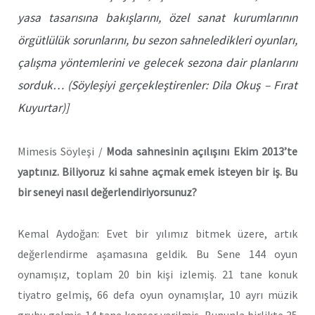
yasa tasarısına bakışlarını, özel sanat kurumlarının
örgütlülük sorunlarını, bu sezon sahneledikleri oyunları,
çalışma yöntemlerini ve gelecek sezona dair planlarını
sorduk… (Söyleşiyi gerçekleştirenler: Dila Okuş – Fırat
Kuyurtar)]
Mimesis Söyleşi /
Moda sahnesinin açılışını Ekim 2013’te
yaptınız. Biliyoruz ki sahne açmak emek isteyen bir iş. Bu
bir seneyi nasıl değerlendiriyorsunuz?
Kemal Aydoğan: Evet bir yılımız bitmek üzere, artık
değerlendirme aşamasına geldik. Bu Sene 144 oyun
oynamışız, toplam 20 bin kişi izlemiş. 21 tane konuk
tiyatro gelmiş, 66 defa oyun oynamışlar, 10 ayrı müzik
grubu gelmiş 14 tane konser verilmiş. Bununla birlikte 35