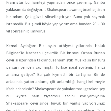
Fransızlar bu hamleyi yapmadan önce çevirmiş. Galiba
yaklaşım da değişiyor… Shakespeare avamı görselleştiren
bir adam. Çok güzel şiirselleştiriyor. Bunu yok saymak
istemedik. Biz şimdi böyle yapıyoruz ama bundan 20 – 30
yıl sonrasını bilmiyoruz.
Kemal Aydoğan: Biz oyun atölyesi yıllarında Haluk
Bilginer’le Macbeth’i çevirdik. Bir kısmını Orhan Burian
çevirisi üzerinden tekrar düzenlemiştik. Müzikalin bir sürü
parçası yeniden yapılmıştı. Türkçe nasıl söylenir, hangi
anlama geliyor? Bu çok kıymetli bir tartışma. Bir de
arkasında yatan anlamı, çift anlamlılığı hangi kelimeyle
ifade edeceksin? Shakespeare’de yakalanması gereken şey
bu. Ayrıca halk tiyatrosu tadını koruyamıyorsa
Shakespeare çevirisinde büyük bir yanlış yapıyorsunuz
demektir, o katmanın mutlaka olması gerekiyor. Tüm