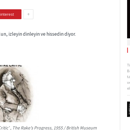
+
interest
n, izleyin dinleyin ve hissedin diyor.
T
B
t
v
e
itic’ , The Rake’s Progress, 1955 / British Museum