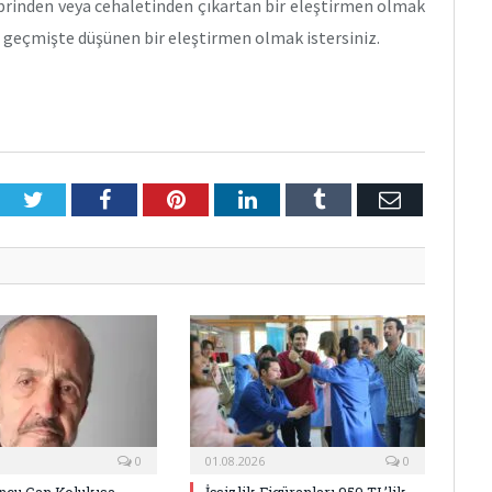
ibrinden veya cehaletinden çıkartan bir eleştirmen olmak
e geçmişte düşünen bir eleştirmen olmak istersiniz.
Twitter
Facebook
Pinterest
LinkedIn
Tumblr
E-
Posta
0
01.08.2026
0
ncu Can Kolukısa
İşsizlik Figüranları 950 TL’lik