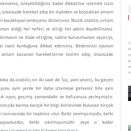
rmenseniz, izleyebildiğiniz kadar dikkatlice izlemek sizin
ler, önünüzde hareket edip bir ilişkiden ve boşluktan anlam
ni kucaklayan ambiyansı dinlersiniz. Müzik olabilir, ortam
unun aldığı her nefesi ve attığı her adımı duyabilirsiniz.
dırmanın ne ifade ettiğine, sahne kurulumunun seyirciyi,
T
nizi nasıl kurduğuna dikkat edersiniz. Bedeninizi oyunun
t
ir anlam kazanan hareketlerine teslim edip, önünüzde
r
p
a
s
ka da olabilir, on iki saat de. Siz, yani seyirci, bu geçen
yunu aynı yerde bir daha izlemeye gelseniz bile aynı
tık oyun, geçmiş zamandadır ve hafızanıza yerleşmiştir.
klınızda karma karışık bir bilgi kütlesinde bulunan birçok
sonrasında bir tepkiniz olur. Belki sevmişsinizdir, belki
uşsunuzdur, belki sıkılmışsınızdır veya o kadar
eya şaşırmışsınızdır ki konuşamazsınız.