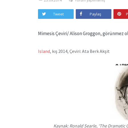
23.09.2014
Yorum yapılmamış
Tweet
Paylaş
P
Mimesis Çeviri/ Alison Groggon, görünmez olu
Island
, kış 2014, Çeviri: Ata Berk Akşit
Kaynak: Ronald Searle, ‘The Dramatic Cr