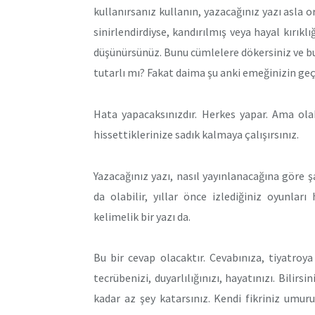
kullanırsanız kullanın, yazacağınız yazı asla 
sinirlendirdiyse, kandırılmış veya hayal kırık
düşünürsünüz. Bunu cümlelere dökersiniz ve bu 
tutarlı mı? Fakat daima şu anki emeğinizin geçm
Hata yapacaksınızdır. Herkes yapar. Ama ola
hissettiklerinize sadık kalmaya çalışırsınız.
Yazacağınız yazı, nasıl yayınlanacağına göre şa
da olabilir, yıllar önce izlediğiniz oyunlar
kelimelik bir yazı da.
Bu bir cevap olacaktır. Cevabınıza, tiyatroya g
tecrübenizi, duyarlılığınızı, hayatınızı. Bilirs
kadar az şey katarsınız. Kendi fikriniz umurun