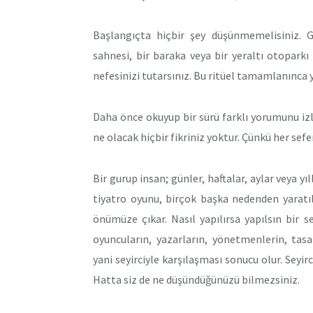
Başlangıçta hiçbir şey düşünmemelisiniz. Gö
sahnesi, bir baraka veya bir yeraltı otoparkı o
nefesinizi tutarsınız. Bu ritüel tamamlanınca y
Daha önce okuyup bir sürü farklı yorumunu izled
ne olacak hiçbir fikriniz yoktur. Çünkü her sefer
Bir gurup insan; günler, haftalar, aylar veya y
tiyatro oyunu, birçok başka nedenden yaratıl
önümüze çıkar. Nasıl yapılırsa yapılsın bir s
oyuncuların, yazarların, yönetmenlerin, tasa
yani seyirciyle karşılaşması sonucu olur. Seyi
Hatta siz de ne düşündüğünüzü bilmezsiniz.