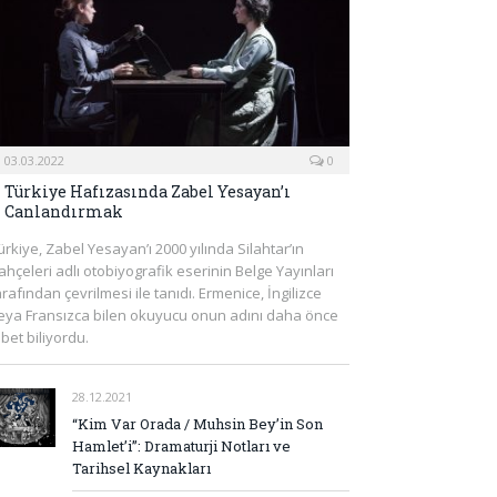
03.03.2022
0
Türkiye Hafızasında Zabel Yesayan’ı
Canlandırmak
ürkiye, Zabel Yesayan’ı 2000 yılında Silahtar’ın
ahçeleri adlı otobiyografik eserinin Belge Yayınları
arafından çevrilmesi ile tanıdı. Ermenice, İngilizce
eya Fransızca bilen okuyucu onun adını daha önce
lbet biliyordu.
28.12.2021
“Kim Var Orada / Muhsin Bey’in Son
Hamlet’i”: Dramaturji Notları ve
Tarihsel Kaynakları