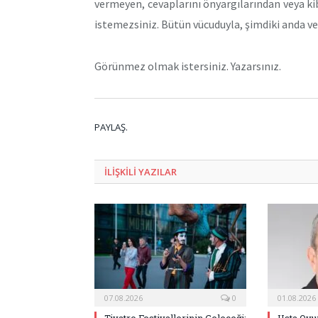
vermeyen, cevaplarını önyargılarından veya k
istemezsiniz. Bütün vücuduyla, şimdiki anda v
Görünmez olmak istersiniz. Yazarsınız.
PAYLAŞ.
ILIŞKILI
YAZILAR
07.08.2026
0
01.08.2026
Tiyatro Festivallerinin Geleceği:
Usta Oyu