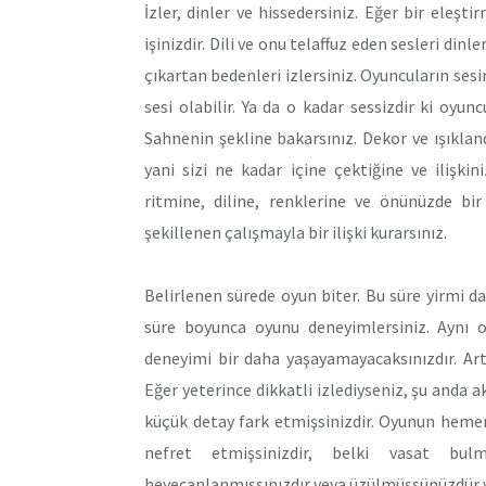
İzler, dinler ve hissedersiniz. Eğer bir eleşti
işinizdir. Dili ve onu telaffuz eden sesleri din
çıkartan bedenleri izlersiniz. Oyuncuların sesi
sesi olabilir. Ya da o kadar sessizdir ki oyunc
Sahnenin şekline bakarsınız. Dekor ve ışıklan
yani sizi ne kadar içine çektiğine ve ilişki
ritmine, diline, renklerine ve önünüzde b
şekillenen çalışmayla bir ilişki kurarsınız.
Belirlenen sürede oyun biter. Bu süre yirmi daki
süre boyunca oyunu deneyimlersiniz. Aynı o
deneyimi bir daha yaşayamayacaksınızdır. Ar
Eğer yeterince dikkatli izlediyseniz, şu anda a
küçük detay fark etmişsinizdir. Oyunun hemen 
nefret etmişsinizdir, belki vasat bulm
heyecanlanmışsınızdır veya üzülmüşsünüzdür v