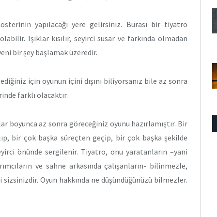
sterinin yapılacağı yere gelirsiniz. Burası bir tiyatro
labilir. Işıklar kısılır, seyirci susar ve farkında olmadan
eni bir şey başlamak üzeredir.
iğiniz için oyunun içini dışını biliyorsanız bile az sonra
inde farklı olacaktır.
ıllar boyunca az sonra göreceğiniz oyunu hazırlamıştır. Bir
ıp, bir çok başka süreçten geçip, bir çok başka şekilde
eyirci önünde sergilenir. Tiyatro, onu yaratanların –yani
rımcıların ve sahne arkasında çalışanların- bilinmezle,
rci sizsinizdir. Oyun hakkında ne düşündüğünüzü bilmezler.