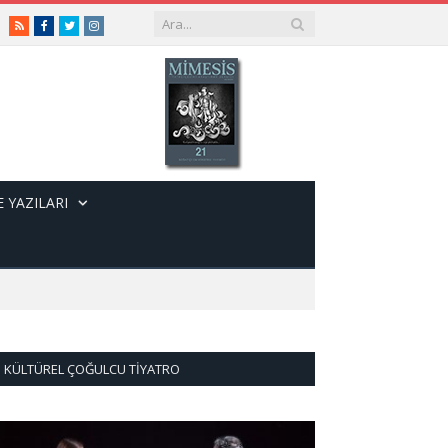
RSS
Facebook
Twitter
Instagram
 YAZILARI
KÜLTÜREL ÇOĞULCU TIYATRO