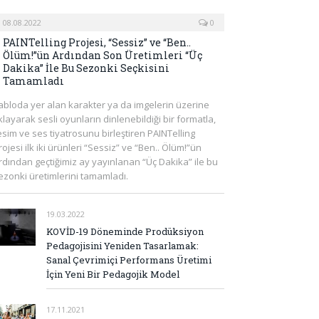
08.08.2022
0
PAINTelling Projesi, “Sessiz” ve “Ben..
Ölüm!”ün Ardından Son Üretimleri “Üç
Dakika” İle Bu Sezonki Seçkisini
Tamamladı
abloda yer alan karakter ya da imgelerin üzerine
ıklayarak sesli oyunların dinlenebildiği bir formatla,
esim ve ses tiyatrosunu birleştiren PAINTelling
rojesi ilk iki ürünleri “Sessiz” ve “Ben.. Ölüm!”ün
rdından geçtiğimiz ay yayınlanan “Üç Dakika” ile bu
ezonki üretimlerini tamamladı.
19.03.2022
KOVİD-19 Döneminde Prodüksiyon
Pedagojisini Yeniden Tasarlamak:
Sanal Çevrimiçi Performans Üretimi
İçin Yeni Bir Pedagojik Model
17.11.2021