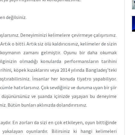
en değilsiniz.
larsınız. Deneyiminizi kelimelere çevirmeye çalışırsınız.
k o bitti. Artık siz ölü kaldırıcısınız, kelimeler de sizin
ne koymanın zamanı gelmiştir. Oyunu bir daha okumak
ilginizin olmadığı konularda performansların tarihini
 tarihini, köpek kızaklarını veya 2014 yılında Bangladeş’teki
aştırabilirsiniz. İnsanlar her konuda tiyatro yapabiliyor.
r cümle hatırlarsınız. Çok sevdiğiniz ve duruma uyan bir şiir
ni düşünürsünüz ve şuanda içinizde yaşayan bu deneyime
niz. Bütün bunları aklınızda dolandırırsınız.
dır. En zorları da sizi en çok etkileyen, oyun bittiğinde
yakalayan oyunlardır. Bilirsiniz ki hangi kelimeleri