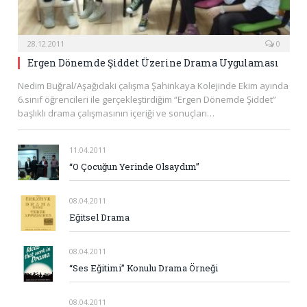
28.12.2011
0
Ergen Dönemde Şiddet Üzerine Drama Uygulaması
Nedim Buğral/Aşağıdaki çalışma Şahinkaya Kolejinde Ekim ayında
6.sınıf öğrencileri ile gerçekleştirdiğim “Ergen Dönemde Şiddet”
başlıklı drama çalışmasının içeriği ve sonuçları…
11.04.2011
“O Çocuğun Yerinde Olsaydım”
08.04.2011
Eğitsel Drama
08.04.2011
“Ses Eğitimi” Konulu Drama Örneği
08.04.2011