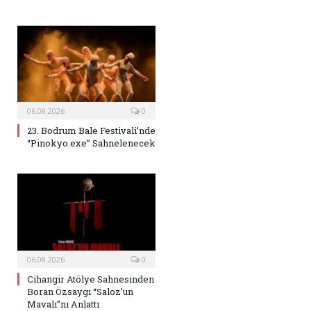
06.08.2026
0
23. Bodrum Bale Festivali’nde
“Pinokyo.exe” Sahnelenecek
06.08.2026
0
Cihangir Atölye Sahnesinden
Boran Özsaygı “Saloz’un
Mavalı”nı Anlattı