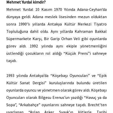
Mehmet Yurdal kimdir?
Mehmet Yurdal 10 Kasım 1970 Yılında Adana-Ceyhan’da
dünyaya geldi. Adana meslek lisesinden mezun olduktan
sonra 1990’lı yıllarda Antakya Kültür Merkezi Tiyatro
Topluluğuna dahil oldu. Aynı yıllarda Kahraman Bakkal
Süpermarkete Karşı, Bir Garip Orhan Veli gibi oyunlarda
görev aldı. 1992 yılında aynı ekiple yönetmenliğini
üstlendiği çocukların rol aldığı “Küçük Prens”i sahneye
taşıdı.
1993 yılında Antakya’da “Köşebaşı Oyuncuları” ve “Epik
Kültür Sanat Dergisi” kuruluşlarında bulundu üretilen
oyunlarda oyuncu ve yönetmen olarak görev aldı. Köşebaşı
Oyuncuları olarak Bilgesu Erenus’un yazdığı “Havuç ya da
Sopa”, “Arkabahçe” oyunlarını sahneye taşıdı. Brecht’ten
uyarlanan “Aslan Asker Şvayk’ın Hitlerle Tarihi