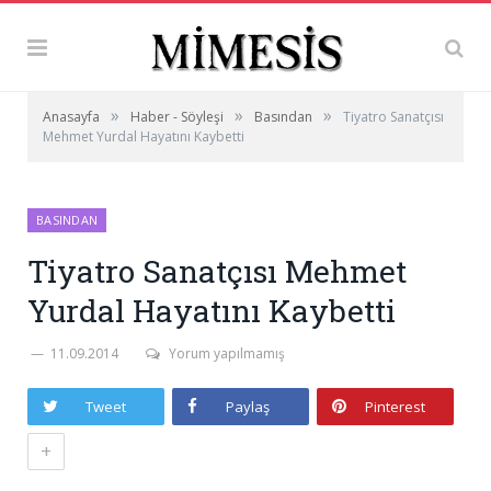
»
»
»
Anasayfa
Haber - Söyleşi
Basından
Tiyatro Sanatçısı
Mehmet Yurdal Hayatını Kaybetti
BASINDAN
Tiyatro Sanatçısı Mehmet
Yurdal Hayatını Kaybetti
11.09.2014
Yorum yapılmamış
Tweet
Paylaş
Pinterest
+