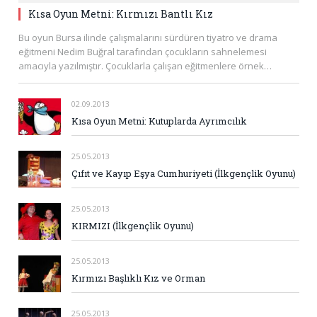
Kısa Oyun Metni: Kırmızı Bantlı Kız
Bu oyun Bursa ilinde çalışmalarını sürdüren tiyatro ve drama
eğitmeni Nedim Buğral tarafından çocukların sahnelemesi
amacıyla yazılmıştır. Çocuklarla çalışan eğitmenlere örnek…
02.09.2013
Kısa Oyun Metni: Kutuplarda Ayrımcılık
25.05.2013
Çıfıt ve Kayıp Eşya Cumhuriyeti (İlkgençlik Oyunu)
25.05.2013
KIRMIZI (İlkgençlik Oyunu)
25.05.2013
Kırmızı Başlıklı Kız ve Orman
25.05.2013