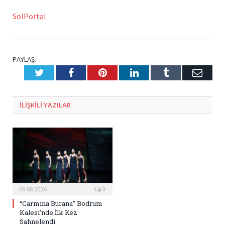
SolPortal
PAYLAŞ.
Twitter
Facebook
Pinterest
LinkedIn
Tumblr
E-
Posta
ILIŞKILI
YAZILAR
09.08.2026
0
“Carmina Burana” Bodrum
Kalesi’nde İlk Kez
Sahnelendi