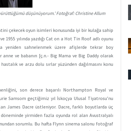
 yürüttüğümü düşünüyorum.’ Fotoğraf: Christine Allum
atini çekecek oyun isimleri konusunda iyi bir kulağa sahip
 ve 1955 yılında yazdığı Cat on a Hot Tin Roof adlı oyunu
a yeniden sahnelenmek üzere afişlerde tekrar boy
r anne ve babanın [ç.n.- Big Mama ve Big Daddy olarak
n hastalık ve arzu dolu sırlar yüzünden dağılmasını konu
enliğini, son derece başarılı Northampton Royal ve
rie Samsom geçtiğimiz yıl İskoçya Ulusal Tiyatrosu’nu
an James Dacre üstleniyor. Dacre, farklı boyutlarda üç
döneminde yirmiden fazla oyunda rol alan Avustralyalı
lonundan sorumlu. Bu hafta Flynn sinema salonu fotoğraf