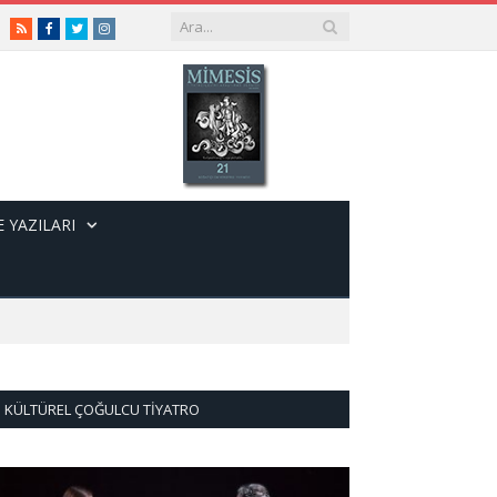
RSS
Facebook
Twitter
Instagram
 YAZILARI
KÜLTÜREL ÇOĞULCU TIYATRO