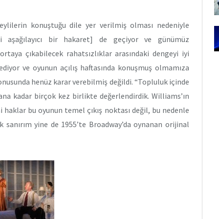
ylilerin konuştuğu dile yer verilmiş olması nedeniyle
eri aşağılayıcı bir hakaret] de geçiyor ve günümüz
ortaya çıkabilecek rahatsızlıklar arasındaki dengeyi iyi
ediyor ve oyunun açılış haftasında konuşmuş olmamıza
usunda henüz karar verebilmiş değildi. “Topluluk içinde
na kadar birçok kez birlikte değerlendirdik. Williams’ın
ni haklar bu oyunun temel çıkış noktası değil, bu nedenle
ak sanırım yine de 1955’te Broadway’da oynanan orijinal