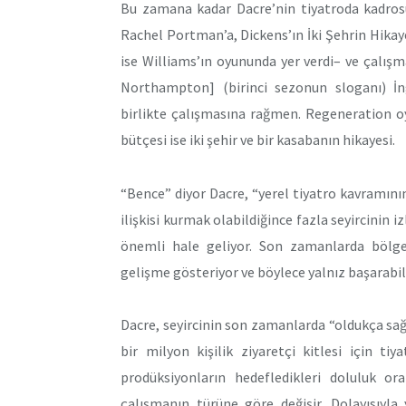
Bu zamana kadar Dacre’nin tiyatroda kadrosu
Rachel Portman’a, Dickens’ın İki Şehrin Hikay
ise Williams’ın oyununda yer verdi– ve çalı
Northampton] (birinci sezonun sloganı) İng
birlikte çalışmasına rağmen. Regeneration 
bütçesi ise iki şehir ve bir kasabanın hikayesi.
“Bence” diyor Dacre, “yerel tiyatro kavramının
ilişkisi kurmak olabildiğince fazla seyircinin i
önemli hale geliyor. Son zamanlarda bölges
gelişme gösteriyor ve böylece yalnız başarabil
Dacre, seyircinin son zamanlarda “oldukça sağl
bir milyon kişilik ziyaretçi kitlesi için ti
prodüksiyonların hedefledikleri doluluk or
çalışmanın türüne göre değişir. Dolayısıy