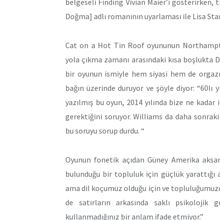
belgeseli Finding Vivian Maier’i gösterirken, 
Doğma] adlı romanının uyarlaması ile Lisa Stan
Cat on a Hot Tin Roof oyununun Northampton’
yola çıkma zamanı arasındaki kısa boşlukta Da
bir oyunun ismiyle hem siyasi hem de orga
bağın üzerinde duruyor ve şöyle diyor: “60lı y
yazılmış bu oyun, 2014 yılında bize ne kada
gerektiğini soruyor. Williams da daha sonra
bu soruyu sorup durdu. “
Oyunun fonetik açıdan Güney Amerika aksanı 
bulunduğu bir topluluk için güçlük yarattığı 
ama dil koçumuz olduğu için ve topluluğumuzdan
de satırların arkasında saklı psikolojik 
kullanmadığınız bir anlam ifade etmiyor.”