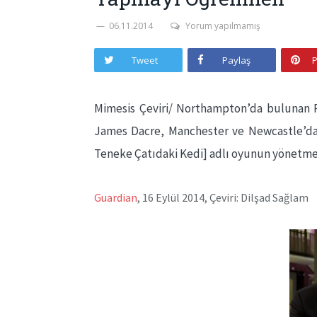
06.11.2014
Yorum yapılmamış
Tweet
Paylaş
P
Mimesis Çeviri/ Northampton’da bulunan 
James Dacre, Manchester ve Newcastle’da
Teneke Çatıdaki Kedi] adlı oyunun yönetmenl
Guardian
, 16 Eylül 2014, Çeviri: Dilşad Sağlam