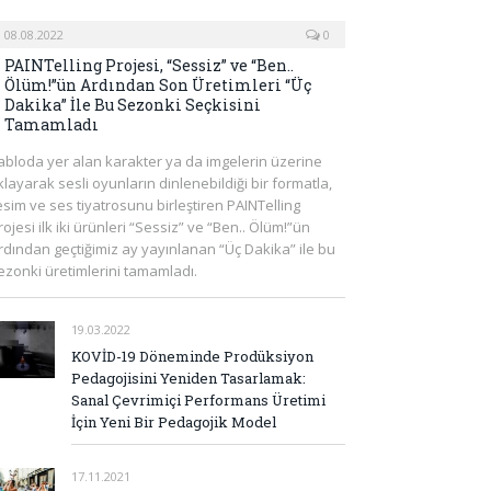
08.08.2022
0
PAINTelling Projesi, “Sessiz” ve “Ben..
Ölüm!”ün Ardından Son Üretimleri “Üç
Dakika” İle Bu Sezonki Seçkisini
Tamamladı
abloda yer alan karakter ya da imgelerin üzerine
ıklayarak sesli oyunların dinlenebildiği bir formatla,
esim ve ses tiyatrosunu birleştiren PAINTelling
rojesi ilk iki ürünleri “Sessiz” ve “Ben.. Ölüm!”ün
rdından geçtiğimiz ay yayınlanan “Üç Dakika” ile bu
ezonki üretimlerini tamamladı.
19.03.2022
KOVİD-19 Döneminde Prodüksiyon
Pedagojisini Yeniden Tasarlamak:
Sanal Çevrimiçi Performans Üretimi
İçin Yeni Bir Pedagojik Model
17.11.2021