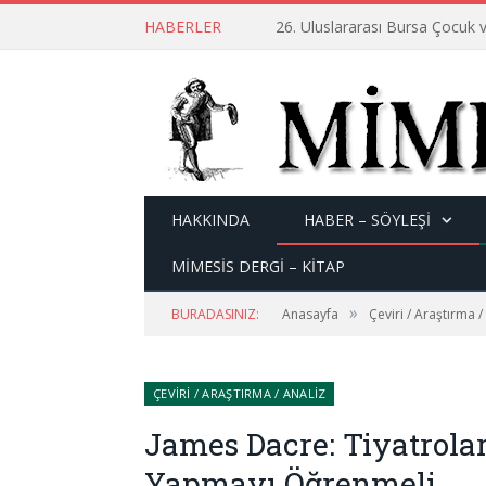
HABERLER
26. Uluslararası Bursa Çocuk v
HAKKINDA
HABER – SÖYLEŞI
MİMESİS DERGİ – KİTAP
»
BURADASINIZ:
Anasayfa
Çeviri / Araştırma /
ÇEVIRI / ARAŞTIRMA / ANALIZ
James Dacre: Tiyatrolar
Yapmayı Öğrenmeli