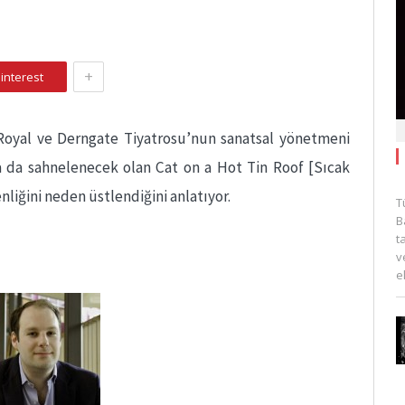
+
interest
Royal ve Derngate Tiyatrosu’nun sanatsal yönetmeni
 da sahnelenecek olan Cat on a Hot Tin Roof [Sıcak
iğini neden üstlendiğini anlatıyor.
T
B
t
v
e