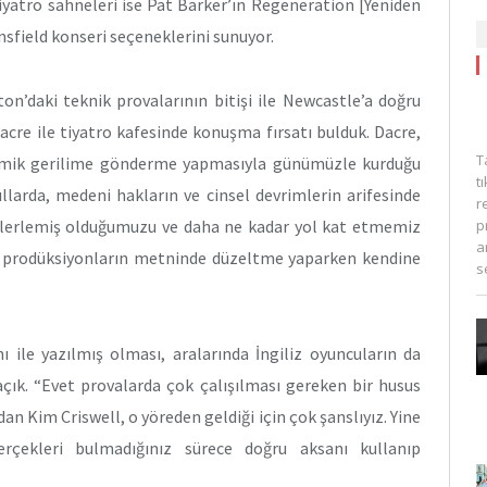
tiyatro sahneleri ise Pat Barker’ın Regeneration [Yeniden
sfield konseri seçeneklerini sunuyor.
daki teknik provalarının bitişi ile Newcastle’a doğru
cre ile tiyatro kafesinde konuşma fırsatı bulduk. Dacre,
T
zmik gerilime gönderme yapmasıyla günümüzle kurduğu
t
ıllarda, medeni hakların ve cinsel devrimlerin arifesinde
r
p
r ilerlemiş olduğumuzu ve daha ne kadar yol kat etmemiz
a
ki prodüksiyonların metninde düzeltme yaparken kendine
s
ile yazılmış olması, aralarında İngiliz oyuncuların da
açık. “Evet provalarda çok çalışılması gereken bir husus
 Kim Criswell, o yöreden geldiği için çok şanslıyız. Yine
gerçekleri bulmadığınız sürece doğru aksanı kullanıp