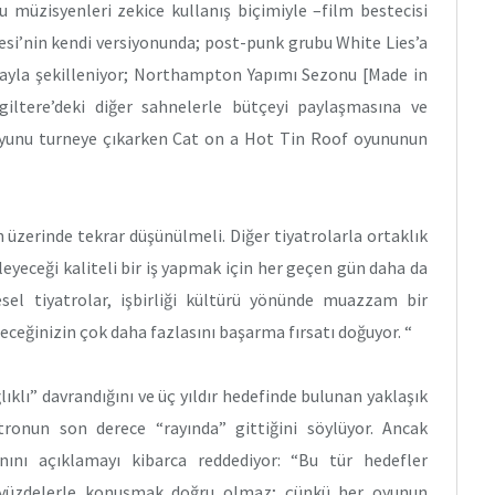
 müzisyenleri zekice kullanış biçimiyle –film bestecisi
esi’nin kendi versiyonunda; post-punk grubu White Lies’a
şmayla şekilleniyor; Northampton Yapımı Sezonu [Made in
iltere’deki diğer sahnelerle bütçeyi paylaşmasına ve
oyunu turneye çıkarken Cat on a Hot Tin Roof oyununun
 üzerinde tekrar düşünülmeli. Diğer tiyatrolarla ortaklık
zleyeceği kaliteli bir iş yapmak için her geçen gün daha da
el tiyatrolar, işbirliği kültürü yönünde muazzam bir
eceğinizin çok daha fazlasını başarma fırsatı doğuyor. “
ıklı” davrandığını ve üç yıldır hedefinde bulunan yaklaşık
yatronun son derece “rayında” gittiğini söylüyor. Ancak
anını açıklamayı kibarca reddediyor: “Bu tür hedefler
la yüzdelerle konuşmak doğru olmaz; çünkü her oyunun