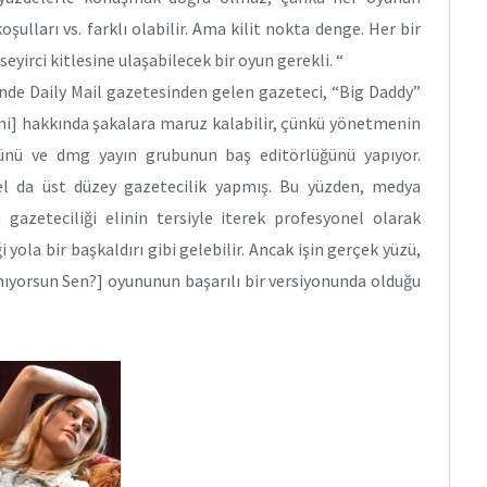
şulları vs. farklı olabilir. Ama kilit nokta denge. Her bir
seyirci kitlesine ulaşabilecek bir oyun gerekli. “
nde Daily Mail gazetesinden gelen gazeteci, “Big Daddy”
mi] hakkında şakalara maruz kalabilir, çünkü yönetmenin
ğünü ve dmg yayın grubunun baş editörlüğünü yapıyor.
l da üst düzey gazetecilik yapmış. Bu yüzden, medya
gazeteciliği elinin tersiyle iterek profesyonel olarak
 yola bir başkaldırı gibi gelebilir. Ancak işin gerçek yüzü,
ıyorsun Sen?] oyununun başarılı bir versiyonunda olduğu