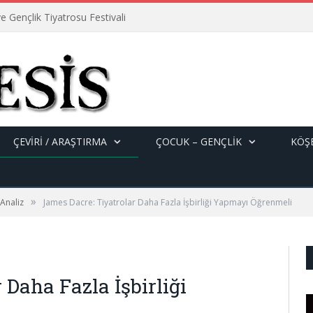
e Gençlik Tiyatrosu Festivali
ÇEVİRİ / ARAŞTIRMA
ÇOCUK – GENÇLIK
KÖŞE
»
 Analiz
James Dacre: Tiyatrolar Daha Fazla İşbirliği Yapmayı Öğrenmeli
 Daha Fazla İşbirliği