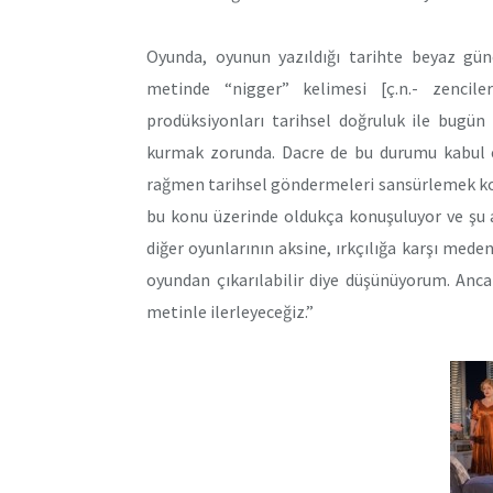
Oyunda, oyunun yazıldığı tarihte beyaz güne
metinde “nigger” kelimesi [ç.n.- zencil
prodüksiyonları tarihsel doğruluk ile bugün 
kurmak zorunda. Dacre de bu durumu kabul 
rağmen tarihsel göndermeleri sansürlemek kon
bu konu üzerinde oldukça konuşuluyor ve şu a
diğer oyunlarının aksine, ırkçılığa karşı mede
oyundan çıkarılabilir diye düşünüyorum. Anc
metinle ilerleyeceğiz.”