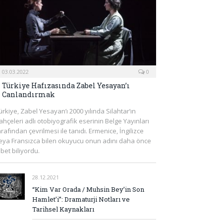
03.03.2022
0
Türkiye Hafızasında Zabel Yesayan’ı
Canlandırmak
ürkiye, Zabel Yesayan’ı 2000 yılında Silahtar’ın
ahçeleri adlı otobiyografik eserinin Belge Yayınları
arafından çevrilmesi ile tanıdı. Ermenice, İngilizce
eya Fransızca bilen okuyucu onun adını daha önce
lbet biliyordu.
28.12.2021
“Kim Var Orada / Muhsin Bey’in Son
Hamlet’i”: Dramaturji Notları ve
Tarihsel Kaynakları