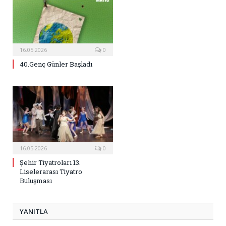
16.05.2026
0
40.Genç Günler Başladı
16.05.2026
0
Şehir Tiyatroları 13.
Liselerarası Tiyatro
Buluşması
YANITLA