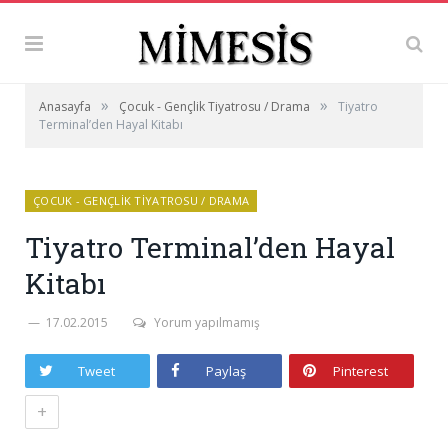
»
»
Anasayfa
Çocuk - Gençlik Tiyatrosu / Drama
Tiyatro
Terminal’den Hayal Kitabı
ÇOCUK - GENÇLIK TIYATROSU / DRAMA
Tiyatro Terminal’den Hayal
Kitabı
17.02.2015
Yorum yapılmamış
Tweet
Paylaş
Pinterest
+