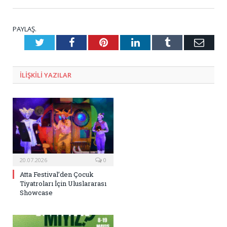
PAYLAŞ.
Twitter
Facebook
Pinterest
LinkedIn
Tumblr
E-
Posta
ILIŞKILI
YAZILAR
20.07.2026
0
Atta Festival’den Çocuk
Tiyatroları İçin Uluslararası
Showcase