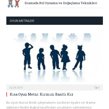
Dramada Rol Oynama ve Doğaçlama Teknikleri
OYUN METINLERI
02.09.2013
8
Kısa Oyun Metni: Kırmızı Bantlı Kız
Bu oyun Bursa ilinde çalışmalarını sürdüren tiyatro ve drama
eğitmeni Nedim Buğral tarafından çocukların sahnelemesi