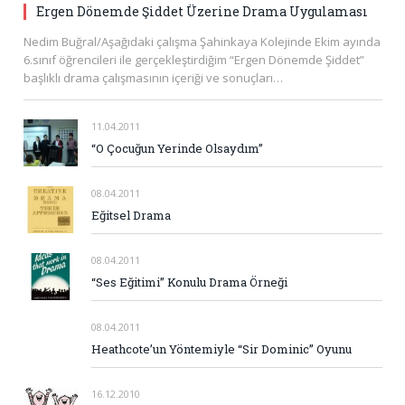
Ergen Dönemde Şiddet Üzerine Drama Uygulaması
Nedim Buğral/Aşağıdaki çalışma Şahinkaya Kolejinde Ekim ayında
6.sınıf öğrencileri ile gerçekleştirdiğim “Ergen Dönemde Şiddet”
başlıklı drama çalışmasının içeriği ve sonuçları…
11.04.2011
“O Çocuğun Yerinde Olsaydım”
08.04.2011
Eğitsel Drama
08.04.2011
“Ses Eğitimi” Konulu Drama Örneği
08.04.2011
Heathcote’un Yöntemiyle “Sir Dominic” Oyunu
16.12.2010