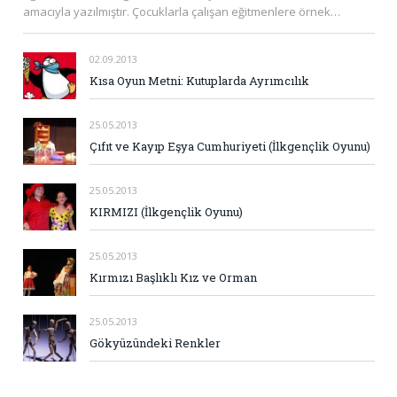
amacıyla yazılmıştır. Çocuklarla çalışan eğitmenlere örnek…
02.09.2013
Kısa Oyun Metni: Kutuplarda Ayrımcılık
25.05.2013
Çıfıt ve Kayıp Eşya Cumhuriyeti (İlkgençlik Oyunu)
25.05.2013
KIRMIZI (İlkgençlik Oyunu)
25.05.2013
Kırmızı Başlıklı Kız ve Orman
25.05.2013
Gökyüzündeki Renkler