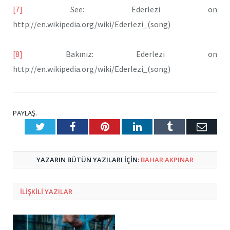
[7]
See: Ederlezi on
http://en.wikipedia.org/wiki/Ederlezi_(song)
[8]
Bakınız: Ederlezi on
http://en.wikipedia.org/wiki/Ederlezi_(song)
PAYLAŞ.
Twitter
Facebook
Pinterest
LinkedIn
Tumblr
E-
Posta
YAZARIN BÜTÜN YAZILARI IÇIN:
BAHAR AKPINAR
ILIŞKILI
YAZILAR