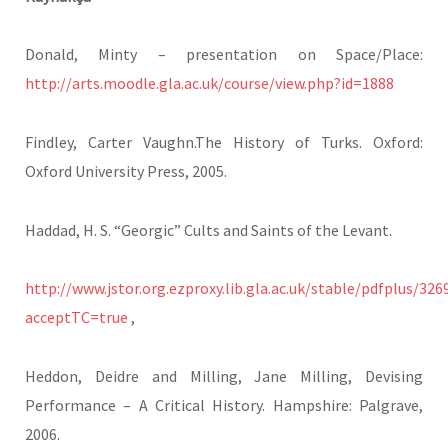
Donald, Minty – presentation on Space/Place:
http://arts.moodle.gla.ac.uk/course/view.php?id=1888
Findley, Carter Vaughn.The History of Turks. Oxford:
Oxford University Press, 2005.
Haddad, H. S. “Georgic” Cults and Saints of the Levant.
http://www.jstor.org.ezproxy.lib.gla.ac.uk/stable/pdfplus/326
acceptTC=true
,
Heddon, Deidre and Milling, Jane Milling, Devising
Performance – A Critical History. Hampshire: Palgrave,
2006.