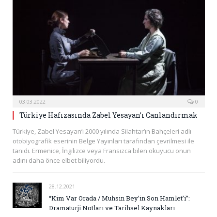
03.03.2022
0
Türkiye Hafızasında Zabel Yesayan’ı Canlandırmak
Türkiye, Zabel Yesayan’ı 2000 yılında Silahtar’ın Bahçeleri adlı
otobiyografik eserinin Belge Yayınları tarafından çevrilmesi ile
tanıdı. Ermenice, İngilizce veya Fransızca bilen okuyucu onun
adını daha önce elbet biliyordu.
28.12.2021
“Kim Var Orada / Muhsin Bey’in Son Hamlet’i”:
Dramaturji Notları ve Tarihsel Kaynakları