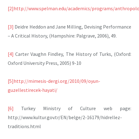
[2]
http://www.spelman.edu/academics/programs/anthropolo
[3]
Deidre Heddon and Jane Milling, Devising Performance
– A Critical History, (Hampshire: Palgrave, 2006), 49.
[4]
Carter Vaughn Findley, The History of Turks, (Oxford:
Oxford University Press, 2005) 9-10
[5]
http://mimesis-dergi.org/2010/09/oyun-
guzellestirecek-hayati/
[6]
Turkey Ministry of Culture web page:
http://www.kultur.gov.tr/EN/belge/2-16179/hidrellez-
traditions.html