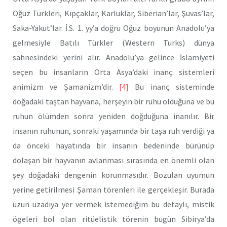
Oğuz Türkleri, Kıpçaklar, Karluklar, Siberian’lar, Şuvas’lar,
Saka-Yakut’lar. İ.S. 1. yy’a doğru Oğuz boyunun Anadolu’ya
gelmesiyle Batılı Türkler (Western Turks) dünya
sahnesindeki yerini alır. Anadolu’ya gelince İslamiyeti
seçen bu insanların Orta Asya’daki inanç sistemleri
animizm ve Şamanizm’dir.
[4]
Bu inanç sisteminde
doğadaki taştan hayvana, herşeyin bir ruhu olduğuna ve bu
ruhun ölümden sonra yeniden doğduğuna inanılır. Bir
insanın ruhunun, sonraki yaşamında bir taşa ruh verdiği ya
da önceki hayatında bir insanın bedeninde bürünüp
dolaşan bir hayvanın avlanması sırasında en önemli olan
şey doğadaki dengenin korunmasıdır. Bozulan uyumun
yerine getirilmesi Şaman törenleri ile gerçekleşir. Burada
uzun uzadıya yer vermek istemediğim bu detaylı, mistik
ögeleri bol olan ritüelistik törenin bugün Sibirya’da