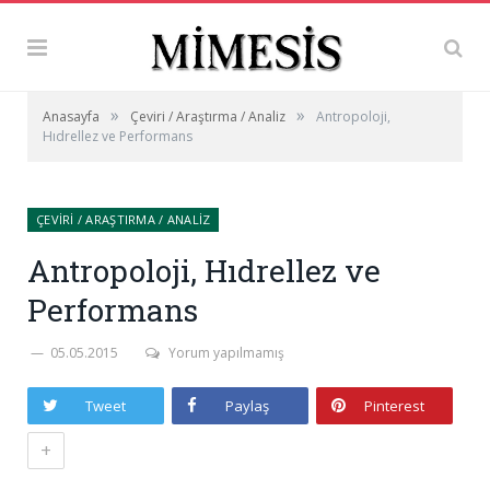
»
»
Anasayfa
Çeviri / Araştırma / Analiz
Antropoloji,
Hıdrellez ve Performans
ÇEVIRI / ARAŞTIRMA / ANALIZ
Antropoloji, Hıdrellez ve
Performans
05.05.2015
Yorum yapılmamış
Tweet
Paylaş
Pinterest
+