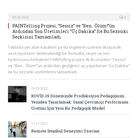
08.08.2022
0
PAINTelling Projesi, “Sessiz” ve “Ben.. Ölüm!”ün
Ardından Son Üretimleri “Üç Dakika” İle Bu Sezonki
Seçkisini Tamamladı
Tabloda yer alan karakter ya da imgelerin üzerine tıklayarak
sesli oyunların dinlenebildiği bir formatla, resim ve ses
tiyatrosunu birleştiren PAINTelling projesi ilk iki ürünleri “Sessiz”
ve “Ben.. Ölüm!”ün ardından geçtiğimiz ay yayınlanan “Üç Dakika”
ile bu sezonki üretimlerini tamamladı.
19.03.2022
KOVİD-19 Döneminde Prodüksiyon Pedagojisini
Yeniden Tasarlamak: Sanal Çevrimiçi Performans
Üretimi İçin Yeni Bir Pedagojik Model
17.11.2021
Remote İstanbul Deneyimi Üzerine