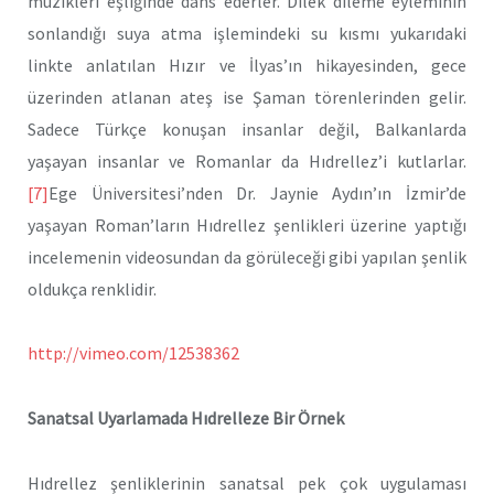
müzikleri eşliğinde dans ederler. Dilek dileme eyleminin
sonlandığı suya atma işlemindeki su kısmı yukarıdaki
linkte anlatılan Hızır ve İlyas’ın hikayesinden, gece
üzerinden atlanan ateş ise Şaman törenlerinden gelir.
Sadece Türkçe konuşan insanlar değil, Balkanlarda
yaşayan insanlar ve Romanlar da Hıdrellez’i kutlarlar.
[7]
Ege Üniversitesi’nden Dr. Jaynie Aydın’ın İzmir’de
yaşayan Roman’ların Hıdrellez şenlikleri üzerine yaptığı
incelemenin videosundan da görüleceği gibi yapılan şenlik
oldukça renklidir.
http://vimeo.com/12538362
Sanatsal Uyarlamada Hıdrelleze Bir Örnek
Hıdrellez şenliklerinin sanatsal pek çok uygulaması