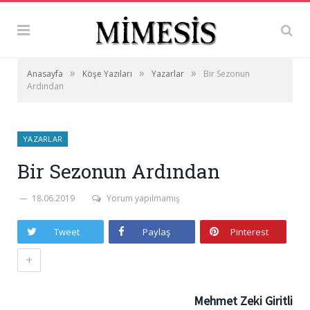
»
»
»
Anasayfa
Köşe Yazıları
Yazarlar
Bir Sezonun
Ardından
YAZARLAR
Bir Sezonun Ardından
18.06.2019
Yorum yapılmamış
Tweet
Paylaş
Pinterest
+
Mehmet Zeki Giritli