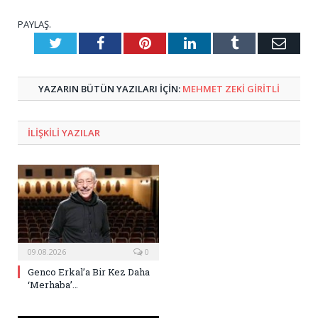
PAYLAŞ.
Twitter
Facebook
Pinterest
LinkedIn
Tumblr
E-
Posta
YAZARIN BÜTÜN YAZILARI IÇIN:
MEHMET ZEKI GIRITLI
ILIŞKILI
YAZILAR
09.08.2026
0
Genco Erkal’a Bir Kez Daha
‘Merhaba’…