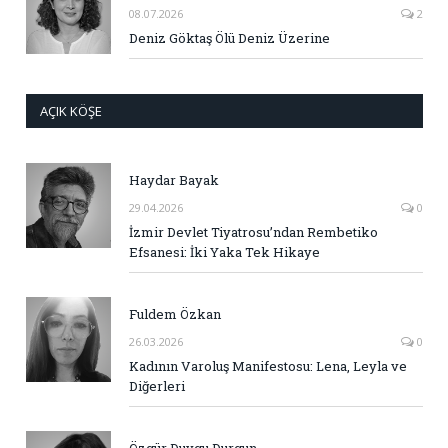
08.07.2026
2
Deniz Göktaş Ölü Deniz Üzerine
AÇIK KÖŞE
Haydar Bayak
29.04.2026
0
İzmir Devlet Tiyatrosu’ndan Rembetiko
Efsanesi: İki Yaka Tek Hikaye
Fuldem Özkan
26.03.2026
0
Kadının Varoluş Manifestosu: Lena, Leyla ve
Diğerleri