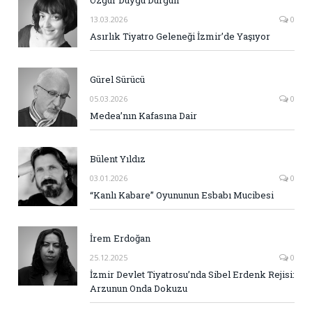
Özgür Duygu Durgun
13.03.2026
0
Asırlık Tiyatro Geleneği İzmir’de Yaşıyor
Gürel Sürücü
05.03.2026
0
Medea’nın Kafasına Dair
Bülent Yıldız
03.01.2026
0
“Kanlı Kabare” Oyununun Esbabı Mucibesi
İrem Erdoğan
25.12.2025
0
İzmir Devlet Tiyatrosu’nda Sibel Erdenk Rejisi:
Arzunun Onda Dokuzu