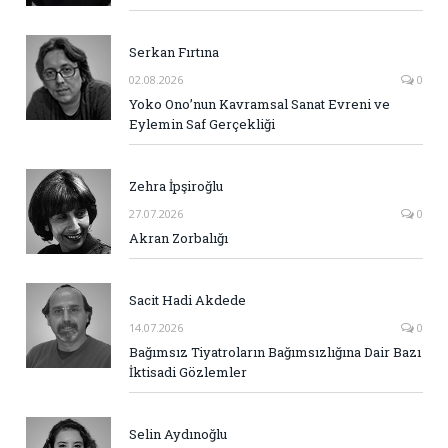
Serkan Fırtına
02.08.2026
0
Yoko Ono’nun Kavramsal Sanat Evreni ve
Eylemin Saf Gerçekliği
Zehra İpşiroğlu
27.07.2026
0
Akran Zorbalığı
Sacit Hadi Akdede
14.07.2026
0
Bağımsız Tiyatroların Bağımsızlığına Dair Bazı
İktisadi Gözlemler
Selin Aydınoğlu