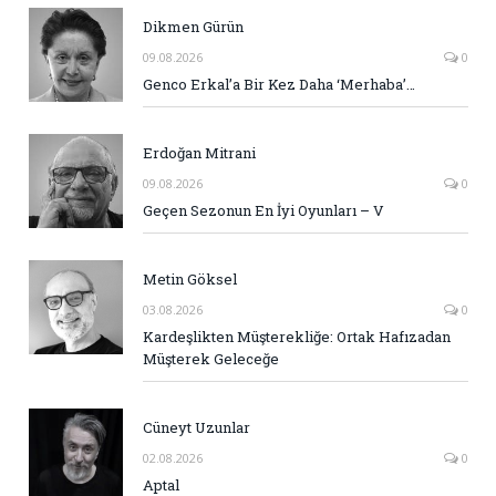
Dikmen Gürün
09.08.2026
0
Genco Erkal’a Bir Kez Daha ‘Merhaba’…
Erdoğan Mitrani
09.08.2026
0
Geçen Sezonun En İyi Oyunları – V
Metin Göksel
03.08.2026
0
Kardeşlikten Müşterekliğe: Ortak Hafızadan
Müşterek Geleceğe
Cüneyt Uzunlar
02.08.2026
0
Aptal