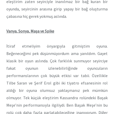
eleştirim zaten seyirciyle inanılmaz bir bağ kuran bir
oyunda, seyircinin arasına girip yapay bir bağ oluşturma
çabasına hiç gerek yokmuş aslında.
Vanya, Sonya, Maşa ve Spike
İtiraf etmeliyim önyargıyla gitmiştim oyuna.
Beğeneceğimi pek düşünmüyordum ama yanıldım. Gayet
klasik bir oyun aslında. Çok farklılık sunmuyor seyirciye
fakat oyunun izlenebilirliğinde oyuncuların
performanslarının çok büyük etkisi var tabii. Özellikle
Tilbe Saran ve Şerif Erol gibi iki tiyatro efsanesinin rol
aldığı bir oyuna olumsuz yaklaşmanız pek mümkün
olmuyor. Tek küçük eleştirim Kassandra rolündeki Başak
Meşe’nin performansıyla ilgiliydi. Ben Başak Meşe’nin bu
rolü çok daha fazla parlatabileceğine inanıyorum. Diğer