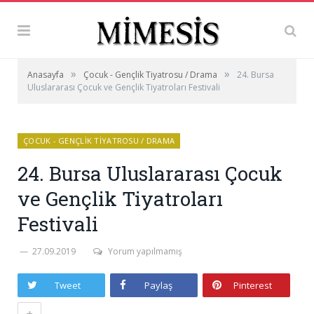
»
»
Anasayfa
Çocuk - Gençlik Tiyatrosu / Drama
24. Bursa
Uluslararası Çocuk ve Gençlik Tiyatroları Festivali
ÇOCUK - GENÇLIK TIYATROSU / DRAMA
24. Bursa Uluslararası Çocuk
ve Gençlik Tiyatroları
Festivali
27.09.2019
Yorum yapılmamış
Tweet
Paylaş
Pinterest
+