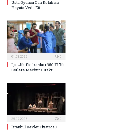
Usta Oyuncu Can Kolukısa
Hayata Veda Etti
01.08.2026
0
İşsizlik Figüranları 950 TL’lik
Setlere Mecbur Bıraktı
25.07.2026
0
İstanbul Devlet Tiyatrosu,