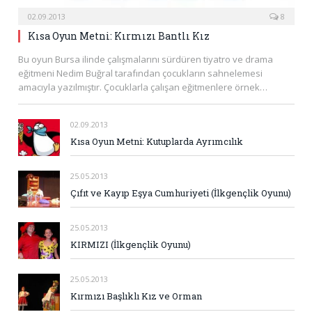
02.09.2013
8
Kısa Oyun Metni: Kırmızı Bantlı Kız
Bu oyun Bursa ilinde çalışmalarını sürdüren tiyatro ve drama
eğitmeni Nedim Buğral tarafından çocukların sahnelemesi
amacıyla yazılmıştır. Çocuklarla çalışan eğitmenlere örnek…
02.09.2013
Kısa Oyun Metni: Kutuplarda Ayrımcılık
25.05.2013
Çıfıt ve Kayıp Eşya Cumhuriyeti (İlkgençlik Oyunu)
25.05.2013
KIRMIZI (İlkgençlik Oyunu)
25.05.2013
Kırmızı Başlıklı Kız ve Orman