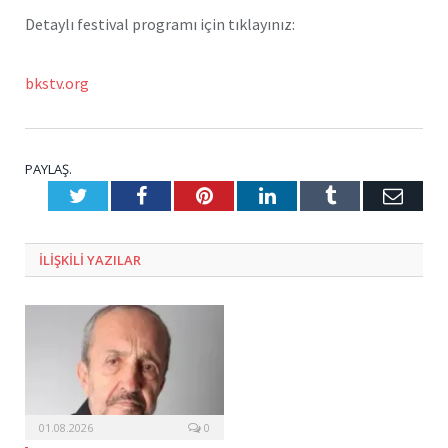
Detaylı festival programı için tıklayınız:
bkstv.org
PAYLAŞ.
Twitter
Facebook
Pinterest
LinkedIn
Tumblr
E-
Posta
ILIŞKILI
YAZILAR
01.08.2026
0