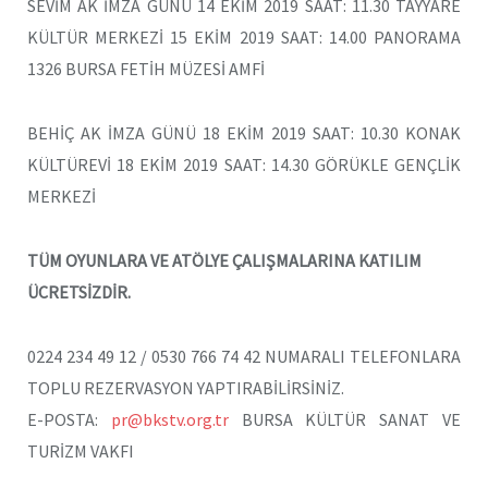
SEVİM AK İMZA GÜNÜ 14 EKİM 2019 SAAT: 11.30 TAYYARE
KÜLTÜR MERKEZİ 15 EKİM 2019 SAAT: 14.00 PANORAMA
1326 BURSA FETİH MÜZESİ AMFİ
BEHİÇ AK İMZA GÜNÜ 18 EKİM 2019 SAAT: 10.30 KONAK
KÜLTÜREVİ 18 EKİM 2019 SAAT: 14.30 GÖRÜKLE GENÇLİK
MERKEZİ
TÜM OYUNLARA VE ATÖLYE ÇALIŞMALARINA KATILIM
ÜCRETSİZDİR.
0224 234 49 12 / 0530 766 74 42 NUMARALI TELEFONLARA
TOPLU REZERVASYON YAPTIRABİLİRSİNİZ.
E-POSTA:
pr@bkstv.org.tr
BURSA KÜLTÜR SANAT VE
TURİZM VAKFI