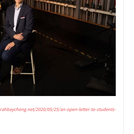
arahbaycheng.net/2020/05/25/an-open-letter-to-students-