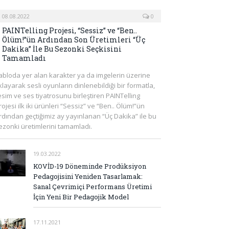
08.08.2022
0
PAINTelling Projesi, “Sessiz” ve “Ben..
Ölüm!”ün Ardından Son Üretimleri “Üç
Dakika” İle Bu Sezonki Seçkisini
Tamamladı
abloda yer alan karakter ya da imgelerin üzerine
ıklayarak sesli oyunların dinlenebildiği bir formatla,
esim ve ses tiyatrosunu birleştiren PAINTelling
rojesi ilk iki ürünleri “Sessiz” ve “Ben.. Ölüm!”ün
rdından geçtiğimiz ay yayınlanan “Üç Dakika” ile bu
ezonki üretimlerini tamamladı.
19.03.2022
KOVİD-19 Döneminde Prodüksiyon
Pedagojisini Yeniden Tasarlamak:
Sanal Çevrimiçi Performans Üretimi
İçin Yeni Bir Pedagojik Model
17.11.2021