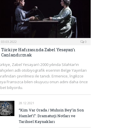
03.03.2022
0
Türkiye Hafızasında Zabel Yesayan’ı
Canlandırmak
ürkiye, Zabel Yesayan’ı 2000 yılında Silahtar’ın
ahçeleri adlı otobiyografik eserinin Belge Yayınları
arafından çevrilmesi ile tanıdı. Ermenice, İngilizce
eya Fransızca bilen okuyucu onun adını daha önce
lbet biliyordu.
28.12.2021
“Kim Var Orada / Muhsin Bey’in Son
Hamlet’i”: Dramaturji Notları ve
Tarihsel Kaynakları