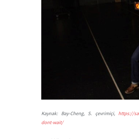
Kaynak: Bay-Cheng, S. çevrimiçi,
https://s
dont-wait/