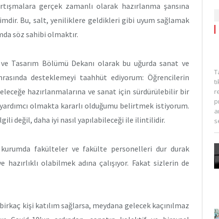
artışmalara gerçek zamanlı olarak hazırlanma şansına
imdir. Bu, salt, yeniliklere geldikleri gibi uyum sağlamak
mda söz sahibi olmaktır.
s ve Tasarım Bölümü Dekanı olarak bu uğurda sanat ve
T
nrasında desteklemeyi taahhüt ediyorum: Öğrencilerin
t
eleceğe hazırlanmalarına ve sanat için sürdürülebilir bir
r
p
a yardımcı olmakta kararlı olduğumu belirtmek istiyorum.
a
li değil, daha iyi nasıl yapılabileceği ile ilintilidir.
s
 kurumda fakülteler ve fakülte personelleri dur durak
hazırlıklı olabilmek adına çalışıyor. Fakat sizlerin de
birkaç kişi katılım sağlarsa, meydana gelecek kaçınılmaz