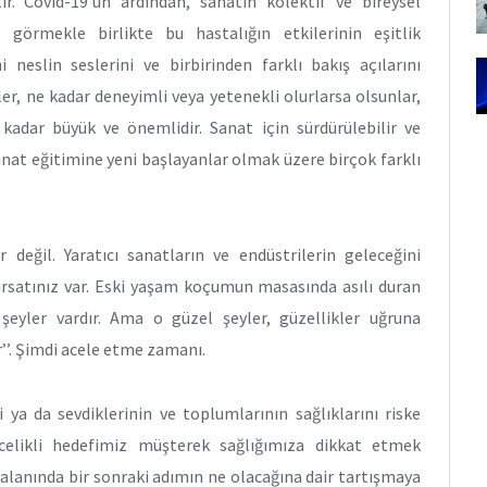
tır. Covid-19’un ardından, sanatın kolektif ve bireysel
görmekle birlikte bu hastalığın etkilerinin eşitlik
 neslin seslerini ve birbirinden farklı bakış açılarını
er, ne kadar deneyimli veya yetenekli olurlarsa olsunlar,
 kadar büyük ve önemlidir. Sanat için sürdürülebilir ve
anat eğitimine yeni başlayanlar olmak üzere birçok farklı
değil. Yaratıcı sanatların ve endüstrilerin geleceğini
ırsatınız var. Eski yaşam koçumun masasında asılı duran
 şeyler vardır. Ama o güzel şeyler, güzellikler uğruna
r’’. Şimdi acele etme zamanı.
i ya da sevdiklerinin ve toplumlarının sağlıklarını riske
elikli hedefimiz müşterek sağlığımıza dikkat etmek
 alanında bir sonraki adımın ne olacağına dair tartışmaya