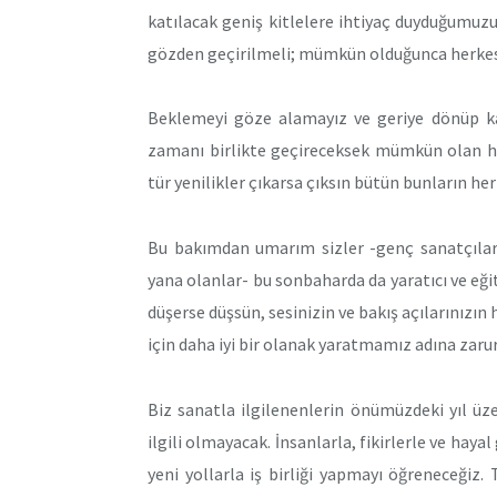
katılacak geniş kitlelere ihtiyaç duyduğumuz
gözden geçirilmeli; mümkün olduğunca herkesi
Beklemeyi göze alamayız ve geriye dönüp k
zamanı birlikte geçireceksek mümkün olan he
tür yenilikler çıkarsa çıksın bütün bunların h
Bu bakımdan umarım sizler -genç sanatçılar,
yana olanlar- bu sonbaharda da yaratıcı ve eği
düşerse düşsün, sesinizin ve bakış açılarınız
için daha iyi bir olanak yaratmamız adına zarur
Biz sanatla ilgilenenlerin önümüzdeki yıl üzer
ilgili olmayacak. İnsanlarla, fikirlerle ve hayal
yeni yollarla iş birliği yapmayı öğreneceğiz.