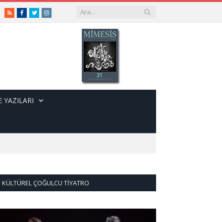
RSS
Facebook
Twitter
Instagram
 YAZILARI
KÜLTÜREL ÇOĞULCU TIYATRO