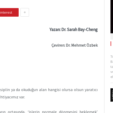
+
interest
Yazan: Dr. Sarah Bay-Cheng
Çeviren: Dr. Mehmet Özbek
T
B
t
v
e
siplin ya da okuduğun alan hangisi olursa olsun yaratıcı
htiyacımız var.
arın ortasında, ‘işlerin normale dönmesini beklemek’