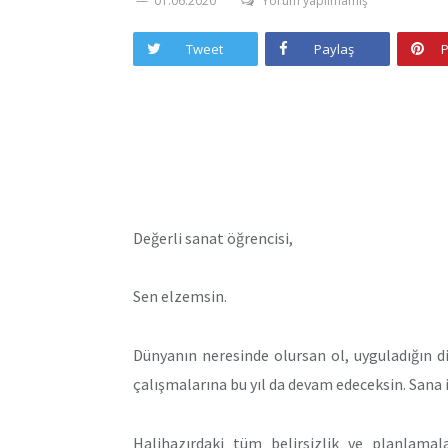
01.06.2020
Yorum yapılmamış
Tweet
Paylaş
P
Değerli sanat öğrencisi,
Sen elzemsin.
Dünyanın neresinde olursan ol, uyguladığın di
çalışmalarına bu yıl da devam edeceksin. Sana i
Halihazırdaki tüm belirsizlik ve planlamal