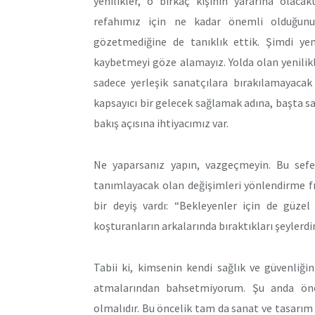
yenilikler, o birkaç kişinin yararına olacak
refahımız için ne kadar önemli olduğunu 
gözetmediğine de tanıklık ettik. Şimdi yeni
kaybetmeyi göze alamayız. Yolda olan yenilikl
sadece yerleşik sanatçılara bırakılamayacak
kapsayıcı bir gelecek sağlamak adına, başta s
bakış açısına ihtiyacımız var.
Ne yaparsanız yapın, vazgeçmeyin. Bu sefer 
tanımlayacak olan değişimleri yönlendirme f
bir deyiş vardı: “Bekleyenler için de güzel
koşturanların arkalarında bıraktıkları şeylerdi
Tabii ki, kimsenin kendi sağlık ve güvenliğin
atmalarından bahsetmiyorum. Şu anda önc
olmalıdır. Bu öncelik tam da sanat ve tasarım