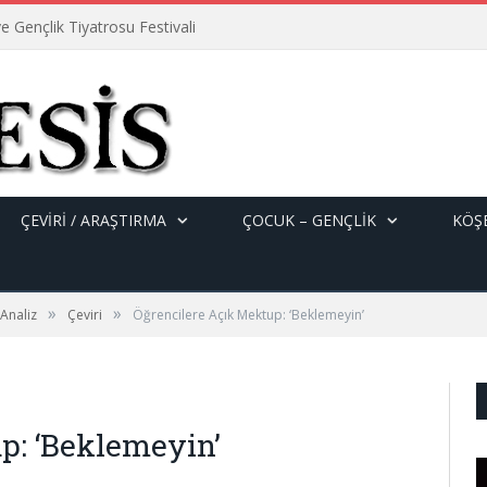
e Gençlik Tiyatrosu Festivali
ÇEVİRİ / ARAŞTIRMA
ÇOCUK – GENÇLIK
KÖŞE
»
»
 Analiz
Çeviri
Öğrencilere Açık Mektup: ‘Beklemeyin’
p: ‘Beklemeyin’