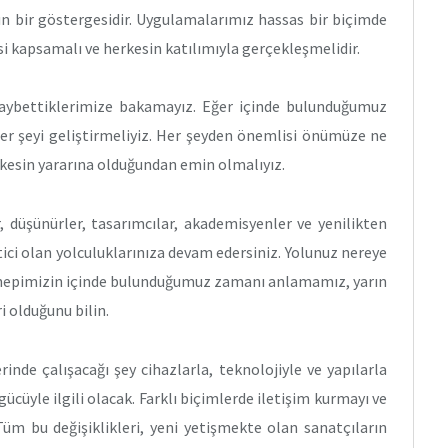
un bir göstergesidir. Uygulamalarımız hassas bir biçimde
 kapsamalı ve herkesin katılımıyla gerçekleşmelidir.
aybettiklerimize bakamayız. Eğer içinde bulunduğumuz
r şeyi geliştirmeliyiz. Her şeyden önemlisi önümüze ne
erkesin yararına olduğundan emin olmalıyız.
 düşünürler, tasarımcılar, akademisyenler ve yenilikten
tici olan yolculuklarınıza devam edersiniz. Yolunuz nereye
ın hepimizin içinde bulunduğumuz zamanı anlamamız, yarın
i olduğunu bilin.
inde çalışacağı şey cihazlarla, teknolojiyle ve yapılarla
 gücüyle ilgili olacak. Farklı biçimlerde iletişim kurmayı ve
 Tüm bu değişiklikleri, yeni yetişmekte olan sanatçıların