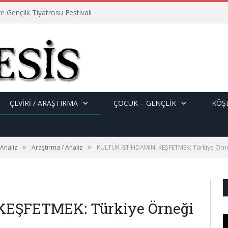
e Gençlik Tiyatrosu Festivali
ÇEVİRİ / ARAŞTIRMA
ÇOCUK – GENÇLIK
KÖŞE
»
»
 Analiz
Araştırma / Analiz
KÜLTÜR İSTİHDAMINI KEŞFETMEK: Türkiye Örn
KEŞFETMEK: Türkiye Örneği