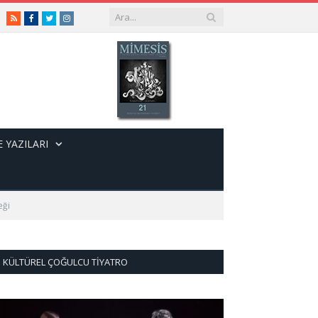
RSS
Facebook
Twitter
Instagram
 YAZILARI
eği
KÜLTÜREL ÇOĞULCU TIYATRO