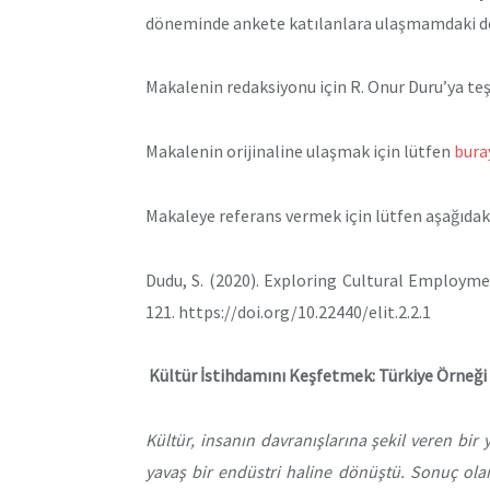
döneminde ankete katılanlara ulaşmamdaki de
Makalenin redaksiyonu için R. Onur Duru’ya te
Makalenin orijinaline ulaşmak için lütfen
buray
Makaleye referans vermek için lütfen aşağıdaki
Dudu, S. (2020). Exploring Cultural Employme
121. https://doi.org/10.22440/elit.2.2.1
Kültür İstihdamını Keşfetmek: Türkiye Örneği
Kültür, insanın davranışlarına şekil veren bir y
yavaş bir endüstri haline dönüştü. Sonuç olara