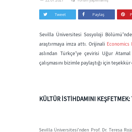
22.01.2021
Yorum yapılmamış
Tweet
Paylaş
P
Sevilla Üniversitesi Sosyoloji Bölümü’n
araştırmaya imza attı. Orijinali
Economics 
aslından Türkçe’ye çevirisi Uğur Atamal
çalışmasını bizimle paylaştığı için teşekkür 
KÜLTÜR İSTİHDAMINI KEŞFETMEK: T
Sevilla Üniversitesi’nden Prof. Dr. Teresa Ro