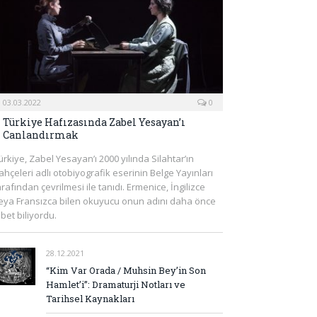
03.03.2022
0
Türkiye Hafızasında Zabel Yesayan’ı
Canlandırmak
ürkiye, Zabel Yesayan’ı 2000 yılında Silahtar’ın
ahçeleri adlı otobiyografik eserinin Belge Yayınları
arafından çevrilmesi ile tanıdı. Ermenice, İngilizce
eya Fransızca bilen okuyucu onun adını daha önce
lbet biliyordu.
28.12.2021
“Kim Var Orada / Muhsin Bey’in Son
Hamlet’i”: Dramaturji Notları ve
Tarihsel Kaynakları