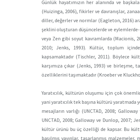
Günlük hayatımızın her alanında ve başkaları
(Huizinga, 2006), fikirler ve davranışlar, zana
diller, değerler ve normlar (Eagleton, 2016) ara
şeklini oluşturan düşüncelerde ve eylemlerde
veya Zen gibi soyut kavramlarda (Macionis, 2
2010; Jenks, 1993). Kültür, toplum içind
kapsamaktadır (Tischler, 2011). Böylece kült
karşımıza çıkar (Jenks, 1993) ve birleşme, tar
özelliklerini taşımaktadır (Kroeber ve Kluckho
Yaratıcılık, kültürün oluşumu için çok önemlid
yani yaratıcılık tek başına kültürü yaratmada ye
mesajların varlığı (UNCTAD, 2008; Galloway 
UNCTAD, 2008; Galloway ve Dunlop, 2007; Jenks
kültür ürünü bu üç özelliği de kapsar. Bu kült
basılmış yayınlar, tasarlanmış malzemeler, 