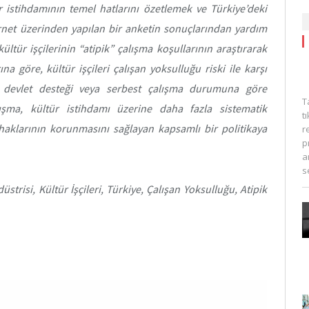
r istihdamının temel hatlarını özetlemek ve Türkiye’deki
ternet üzerinden yapılan bir anketin sonuçlarından yardım
ültür işçilerinin “atipik” çalışma koşullarının araştırarak
na göre, kültür işçileri çalışan yoksulluğu riski ile karşı
pi, devlet desteği veya serbest çalışma durumuna göre
T
lışma, kültür istihdamı üzerine daha fazla sistematik
t
n haklarının korunmasını sağlayan kapsamlı bir politikaya
r
p
a
s
üstrisi, Kültür İşçileri, Türkiye, Çalışan Yoksulluğu, Atipik