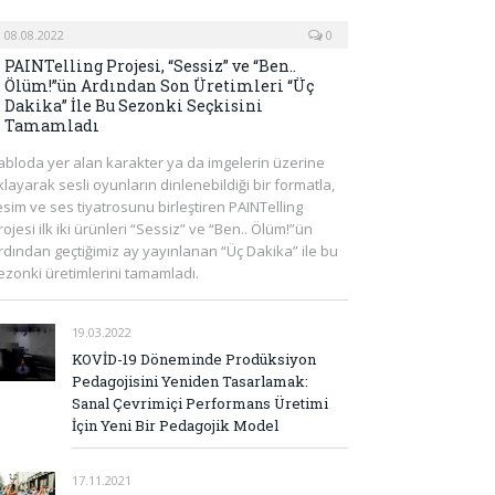
08.08.2022
0
PAINTelling Projesi, “Sessiz” ve “Ben..
Ölüm!”ün Ardından Son Üretimleri “Üç
Dakika” İle Bu Sezonki Seçkisini
Tamamladı
abloda yer alan karakter ya da imgelerin üzerine
ıklayarak sesli oyunların dinlenebildiği bir formatla,
esim ve ses tiyatrosunu birleştiren PAINTelling
rojesi ilk iki ürünleri “Sessiz” ve “Ben.. Ölüm!”ün
rdından geçtiğimiz ay yayınlanan “Üç Dakika” ile bu
ezonki üretimlerini tamamladı.
19.03.2022
KOVİD-19 Döneminde Prodüksiyon
Pedagojisini Yeniden Tasarlamak:
Sanal Çevrimiçi Performans Üretimi
İçin Yeni Bir Pedagojik Model
17.11.2021