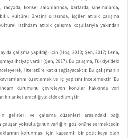
a, radyoda, konser salonlarında, barlarda, sinemalarda,
ilir. Kültürel üretim sırasında, işçiler atipik çalışma
kültürel istihdam atipik çalışma koşullarıyla yakından
sayıda çalışma yapıldığı için (Hoş, 2018; Şen, 2017; Lena,
şmaya ihtiyaç vardır (Şen, 2017). Bu çalışma, Türkiye’deki
inceleyerek, literatüre katkı sağlayacaktır. Bu çalışmanın
 kavramlarını özetlemek ve iç yapısını incelemektir. Bu
 istihdam durumunu çevreleyen konular hakkında veri
 bir anket aracılığıyla elde edilmiştir.
nin gelirleri ve çalışma düzenleri arasındaki bağı
da çalışan yoksulluğunun varlığını göz önüne sermektedir.
 haklarının korunması için kapsamlı bir politikaya olan