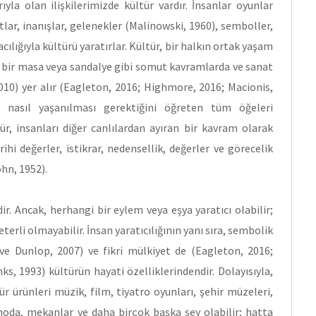
yla olan ilişkilerimizde kültür vardır. İnsanlar oyunlar
atlar, inanışlar, gelenekler (Malinowski, 1960), semboller,
cılığıyla kültürü yaratırlar. Kültür, bir halkın ortak yaşam
- bir masa veya sandalye gibi somut kavramlarda ve sanat
010) yer alır (Eagleton, 2016; Highmore, 2016; Macionis,
e nasıl yaşanılması gerektiğini öğreten tüm öğeleri
ür, insanları diğer canlılardan ayıran bir kavram olarak
ihi değerler, istikrar, nedensellik, değerler ve görecelik
hn, 1952).
ir. Ancak, herhangi bir eylem veya eşya yaratıcı olabilir;
terli olmayabilir. İnsan yaratıcılığının yanı sıra, sembolik
ve Dunlop, 2007) ve fikri mülkiyet de (Eagleton, 2016;
, 1993) kültürün hayati özelliklerindendir. Dolayısıyla,
ür ürünleri müzik, film, tiyatro oyunları, şehir müzeleri,
moda, mekanlar ve daha birçok başka şey olabilir; hatta