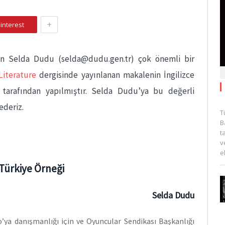
+
interest
den Selda Dudu (selda@dudu.gen.tr) çok önemli bir
Literature
dergisinde yayınlanan makalenin İngilizce
 tarafından yapılmıştır. Selda Dudu’ya bu değerli
ederiz.
T
B
t
v
e
ürkiye Örneği
Selda Dudu
jo’ya danışmanlığı için ve Oyuncular Sendikası Başkanlığı