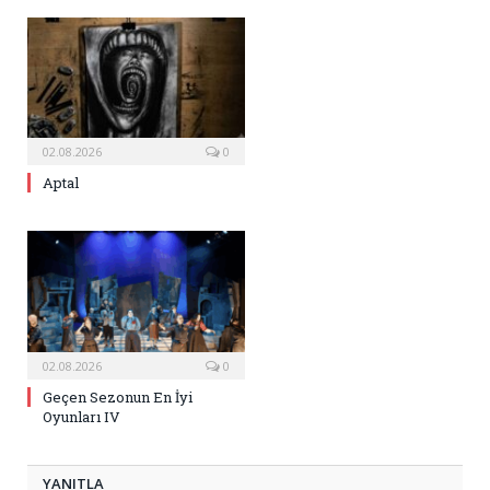
02.08.2026
0
Aptal
02.08.2026
0
Geçen Sezonun En İyi
Oyunları IV
YANITLA