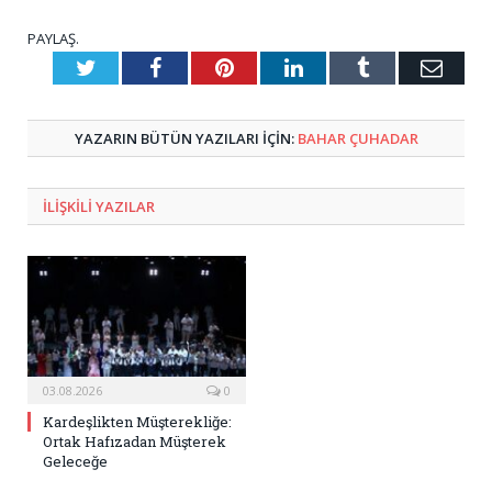
PAYLAŞ.
Twitter
Facebook
Pinterest
LinkedIn
Tumblr
E-
Posta
YAZARIN BÜTÜN YAZILARI IÇIN:
BAHAR ÇUHADAR
ILIŞKILI
YAZILAR
03.08.2026
0
Kardeşlikten Müşterekliğe:
Ortak Hafızadan Müşterek
Geleceğe