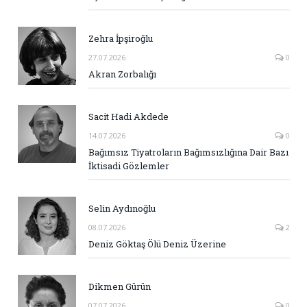
Zehra İpşiroğlu
27.07.2026
0
Akran Zorbalığı
Sacit Hadi Akdede
14.07.2026
0
Bağımsız Tiyatroların Bağımsızlığına Dair Bazı
İktisadi Gözlemler
Selin Aydınoğlu
08.07.2026
2
Deniz Göktaş Ölü Deniz Üzerine
Dikmen Gürün
07.07.2026
0