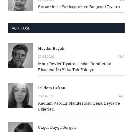
Gerçeklerle Yüzleşmek ve Belgesel Tiyatro
AÇIK KÖŞE
Haydar Bayak
29.04.2026
0
İzmir Devlet Tiyatrosu’ndan Rembetiko
Efsanesi: İki Yaka Tek Hikaye
Fuldem Özkan
26.03.2026
0
Kadının Varoluş Manifestosu: Lena, Leyla ve
Diğerleri
Özgür Duygu Durgun