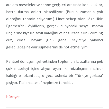
ara ara meseleler ve sahne geçişleri arasında kopukluklar,
hatta durma anları hissediliyor. (Bunun zamanla yok
olacağını tahmin ediyorum.) Lince sebep olan -özellikle
Egemen’de- öykülerin, gerçek dünyadaki sosyal medya
linçlerine kıyasla zayıf kaldığını ve bazı ifadelerin -‘coming
out, cinsel beyan’ gibi- genel seyirciye yabancı
gelebileceğine dair şüphelerimi de not etmeliyim.
Kentsel dönüşüm şehvetinden toplumun kutsallarına pek
çok meseleyi içine alıyor oyun. İki mizahçının mahsur
kaldığı o lokantada, o gece aslında bir ‘Türkiye çorbası’
pişiyor. Tadı maalesef hepimize tanıdık…
Hürriyet