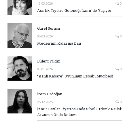
13.03.2026
0
Asırlık Tiyatro Geleneği İzmir’de Yaşıyor
Gürel Sürücü
05.03.2026
0
Medea’nın Kafasına Dair
Bülent Yıldız
03.01.2026
0
“Kanlı Kabare” Oyununun Esbabı Mucibesi
İrem Erdoğan
25.12.2025
0
İzmir Devlet Tiyatrosu’nda Sibel Erdenk Rejisi:
Arzunun Onda Dokuzu