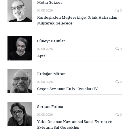
Metin Göksel
03.08.2026
0
Kardeşlikten Müşterekliğe: Ortak Hafızadan
Müşterek Geleceğe
Cüneyt Uzunlar
02.08.2026
0
Aptal
Erdoğan Mitrani
02.08.2026
0
Geçen Sezonun En İyi Oyunları IV
Serkan Fırtına
02.08.2026
0
Yoko Ono’nun Kavramsal Sanat Evreni ve
Eylemin Saf Gerçekliği