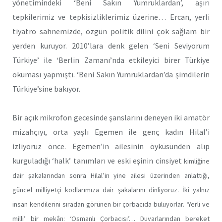
yönetimindeki ‘Beni Sakın Yumruklardan’, aşırı
tepkilerimiz ve tepkisizliklerimiz üzerine… Ercan, yerli
tiyatro sahnemizde, özgün politik dilini çok sağlam bir
yerden kuruyor. 2010’lara denk gelen ‘Seni Seviyorum
Türkiye’ ile ‘Berlin Zamanı’nda etkileyici birer Türkiye
okuması yapmıştı. ‘Beni Sakın Yumruklardan’da şimdilerin
Türkiye’sine bakıyor.
Bir açık mikrofon gecesinde şanslarını deneyen iki amatör
mizahçıyı, orta yaşlı Egemen ile genç kadın Hilal’i
izliyoruz önce. Egemen’in ailesinin öyküsünden alıp
kurguladığı ‘halk’ tanımları ve eski eşinin cinsiyet
kimliğine
dair şakalarından sonra Hilal’in yine ailesi üzerinden anlattığı,
güncel milliyetçi kodlarımıza dair şakalarını dinliyoruz. İki yalnız
insan kendilerini sıradan görünen bir çorbacıda buluyorlar. ‘Yerli ve
milli’ bir mekân: ‘Osmanlı Çorbacısı’… Duvarlarından bereket