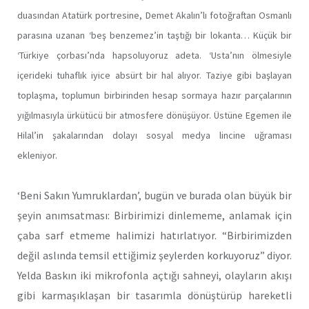
duasından Atatürk portresine, Demet Akalın’lı fotoğraftan Osmanlı
parasına uzanan ‘beş benzemez’in taştığı bir lokanta… Küçük bir
‘Türkiye çorbası’nda hapsoluyoruz adeta. ‘Usta’nın ölmesiyle
içerideki tuhaflık iyice absürt bir hal alıyor. Taziye gibi başlayan
toplaşma, toplumun birbirinden hesap sormaya hazır parçalarının
yığılmasıyla ürkütücü bir atmosfere dönüşüyor. Üstüne Egemen ile
Hilal’in şakalarından dolayı sosyal medya lincine uğraması
ekleniyor.
‘Beni Sakın Yumruklardan’, bugün ve burada olan büyük bir
şeyin anımsatması: Birbirimizi dinlememe, anlamak için
çaba sarf etmeme halimizi hatırlatıyor. “Birbirimizden
değil aslında temsil ettiğimiz şeylerden korkuyoruz” diyor.
Yelda Baskın iki mikrofonla açtığı sahneyi, olayların akışı
gibi karmaşıklaşan bir tasarımla dönüştürüp hareketli