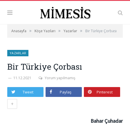
»
»
»
Anasayfa
Köşe Yazıları
Yazarlar
Bir Türkiye Çorbası
YAZARLAR
Bir Türkiye Çorbası
11.12.2021
Yorum yapılmamış
Tweet
Paylaş
Pinterest
+
Bahar Çuhadar