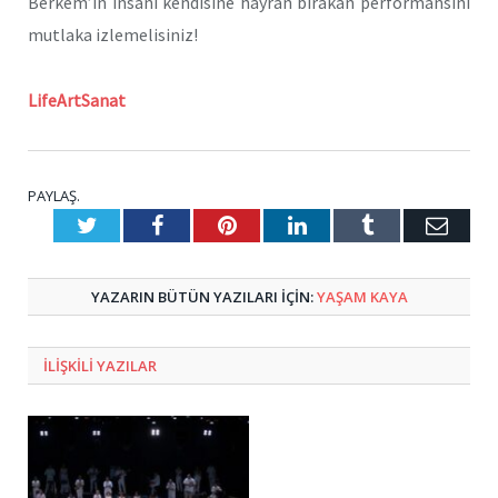
Berkem’in insanı kendisine hayran bırakan performansını
mutlaka izlemelisiniz!
LifeArtSanat
PAYLAŞ.
Twitter
Facebook
Pinterest
LinkedIn
Tumblr
E-
Posta
YAZARIN BÜTÜN YAZILARI IÇIN:
YAŞAM KAYA
ILIŞKILI
YAZILAR