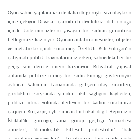
Oyun sahne yapılanması ile daha ilk görüşte sizi olayların
içine çekiyor. Devasa –çarmıh da diyebiliriz- deli önlüğü
içinde kaderinin izlerini yaşayan bir kadının görüntüsü
belleğimize kazınıyor. Oyunun anlatımı nesneler, objeler
ve metaforlar içinde sunulmuş. Özellikle Aslı Erdoğan’ın
çatışmalı politik travmalarını izlerken, sahnedeki her bir
geçiş son derece önem kazanıyor. Biteatral yapısal
anlamda politize olmuş bir kadın kimliği göstermiyor
aslında. Sahnenin tamamında gelişen olay zincirleri,
gördükleri karşısında yeniden akıl sağlığını kaybeden,
politize olma yolunda ilerleyen bir kadını suratımıza
çarpıyor. Bu çarpış öyle sıradan bir tokat değil. Hepimizin
İstiklal’de gördüğü, ama görüp geçtiği ‘cumartesi
anneleri’, ‘demokratik kitlesel protestolar’, ‘hak
arayanların yürüyüşleri’… hayatımızın tam merkezinde