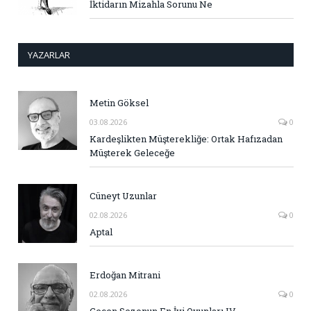
İktidarın Mizahla Sorunu Ne
YAZARLAR
Metin Göksel
03.08.2026
0
Kardeşlikten Müşterekliğe: Ortak Hafızadan
Müşterek Geleceğe
Cüneyt Uzunlar
02.08.2026
0
Aptal
Erdoğan Mitrani
02.08.2026
0