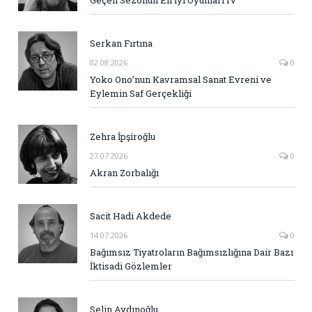
Geçen Sezonun En İyi Oyunları IV
Serkan Fırtına
02.08.2026
0
Yoko Ono’nun Kavramsal Sanat Evreni ve
Eylemin Saf Gerçekliği
Zehra İpşiroğlu
27.07.2026
0
Akran Zorbalığı
Sacit Hadi Akdede
14.07.2026
0
Bağımsız Tiyatroların Bağımsızlığına Dair Bazı
İktisadi Gözlemler
Selin Aydınoğlu