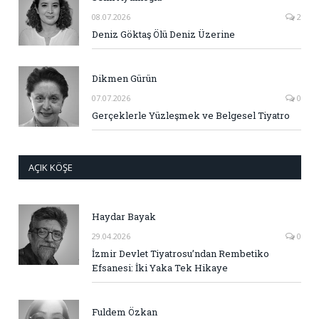
08.07.2026
2
Deniz Göktaş Ölü Deniz Üzerine
Dikmen Gürün
07.07.2026
0
Gerçeklerle Yüzleşmek ve Belgesel Tiyatro
AÇIK KÖŞE
Haydar Bayak
29.04.2026
0
İzmir Devlet Tiyatrosu’ndan Rembetiko
Efsanesi: İki Yaka Tek Hikaye
Fuldem Özkan