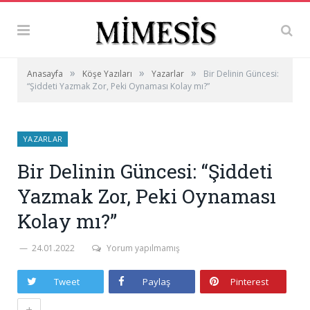
»
»
»
Anasayfa
Köşe Yazıları
Yazarlar
Bir Delinin Güncesi:
“Şiddeti Yazmak Zor, Peki Oynaması Kolay mı?”
YAZARLAR
Bir Delinin Güncesi: “Şiddeti
Yazmak Zor, Peki Oynaması
Kolay mı?”
24.01.2022
Yorum yapılmamış
Tweet
Paylaş
Pinterest
+