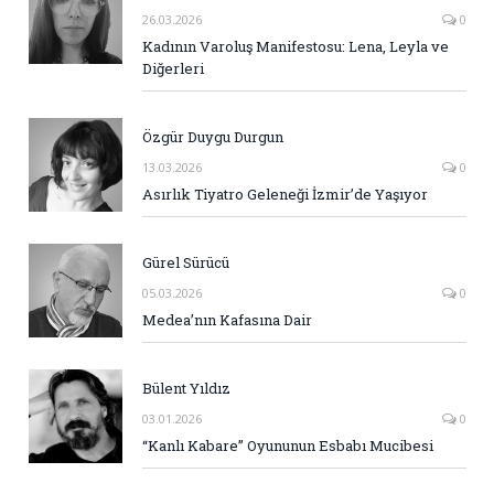
26.03.2026
0
Kadının Varoluş Manifestosu: Lena, Leyla ve
Diğerleri
Özgür Duygu Durgun
13.03.2026
0
Asırlık Tiyatro Geleneği İzmir’de Yaşıyor
Gürel Sürücü
05.03.2026
0
Medea’nın Kafasına Dair
Bülent Yıldız
03.01.2026
0
“Kanlı Kabare” Oyununun Esbabı Mucibesi