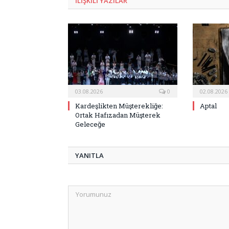
ILIŞKILI
YAZILAR
03.08.2026
0
02.08.2026
Kardeşlikten Müşterekliğe:
Aptal
Ortak Hafızadan Müşterek
Geleceğe
YANITLA