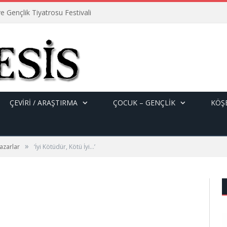
e Gençlik Tiyatrosu Festivali
ÇEVİRİ / ARAŞTIRMA
ÇOCUK – GENÇLIK
KÖŞE
»
azarlar
‘İyi Kötüdür, Kötü İyi…’