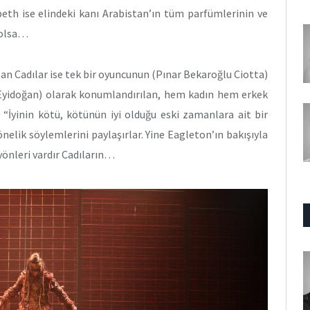
eth ise elindeki kanı Arabistan’ın tüm parfümlerinin ve
 olsa…
lan Cadılar ise tek bir oyuncunun (Pınar Bekaroğlu Ciotta)
i Eyidoğan) olarak konumlandırılan, hem kadın hem erkek
. “İyinin kötü, kötünün iyi olduğu eski zamanlara ait bir
elik söylemlerini paylaşırlar. Yine Eagleton’ın bakışıyla
yönleri vardır Cadıların…