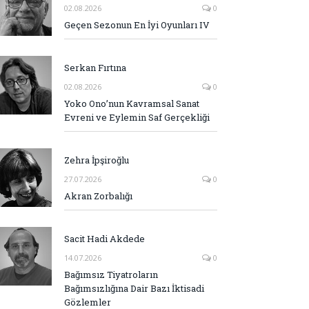
02.08.2026
0
Geçen Sezonun En İyi Oyunları IV
Serkan Fırtına
02.08.2026
0
Yoko Ono’nun Kavramsal Sanat
Evreni ve Eylemin Saf Gerçekliği
Zehra İpşiroğlu
27.07.2026
0
Akran Zorbalığı
Sacit Hadi Akdede
14.07.2026
0
Bağımsız Tiyatroların
Bağımsızlığına Dair Bazı İktisadi
Gözlemler