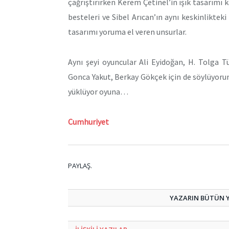
çağrıştırırken Kerem Çetinel’in ışık tasarımı k
besteleri ve Sibel Arıcan’ın aynı keskinlikte
tasarımı yoruma el veren unsurlar.
Aynı şeyi oyuncular Ali Eyidoğan, H. Tolga T
Gonca Yakut, Berkay Gökçek için de söylüyorum.
yüklüyor oyuna…
Cumhuriyet
PAYLAŞ.
YAZARIN BÜTÜN YA