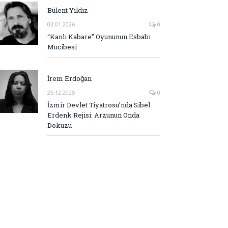
Bülent Yıldız
03.01.2026
0
“Kanlı Kabare” Oyununun Esbabı
Mucibesi
İrem Erdoğan
25.12.2025
0
İzmir Devlet Tiyatrosu’nda Sibel
Erdenk Rejisi: Arzunun Onda
Dokuzu