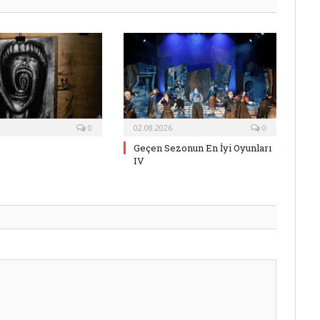
0
02.08.2026
0
Geçen Sezonun En İyi Oyunları
IV