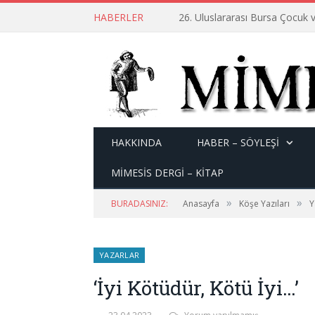
HABERLER
26. Uluslararası Bursa Çocuk v
HAKKINDA
HABER – SÖYLEŞI
MİMESİS DERGİ – KİTAP
»
»
BURADASINIZ:
Anasayfa
Köşe Yazıları
Y
YAZARLAR
‘İyi Kötüdür, Kötü İyi…’