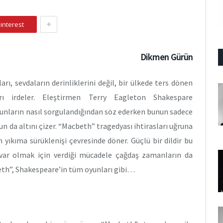
+
interest
Dikmen Gürün
ı, sevdaların derinliklerini değil, bir ülkede ters dönen
ı irdeler. Eleştirmen Terry Eagleton Shakespare
runların nasıl sorgulandığından söz ederken bunun sadece
n da altını çizer. “Macbeth” tragedyası ihtirasları uğruna
 yıkıma sürüklenişi çevresinde döner. Güçlü bir dildir bu
var olmak için verdiği mücadele çağdaş zamanların da
beth”, Shakespeare’in tüm oyunları gibi…