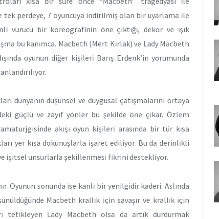
atroları kısa bir süre önce “Macbeth” tragedyası ile
 tek perdeye, 7 oyuncuya indirilmiş olan bir uyarlama ile
nli vurucu bir koreografinin öne çıktığı, dekor ve ışık
çalışma bu kanımca. Macbeth (Mert Kırlak) ve Lady Macbeth
 dışında oyunun diğer kişileri Barış Erdenk’in yorumunda
nlandırılıyor.
ları dünyanın düşünsel ve duygusal çatışmalarını ortaya
indeki güçlü ve zayıf yönler bu şekilde öne çıkar. Özlem
amaturjgisinde akışı oyun kişileri arasında bir tür kısa
rı yer kısa dokunuşlarla işaret ediliyor. Bu da derinlikli
e işitsel unsurlarla şekillenmesi fikrini destekliyor.
r. Oyunun sonunda ise kanlı bir yenilgidir kaderi. Aslında
şünüldüğünde Macbeth krallık için savaşır ve krallık için
arı tetikleyen Lady Macbeth olsa da artık durdurmak