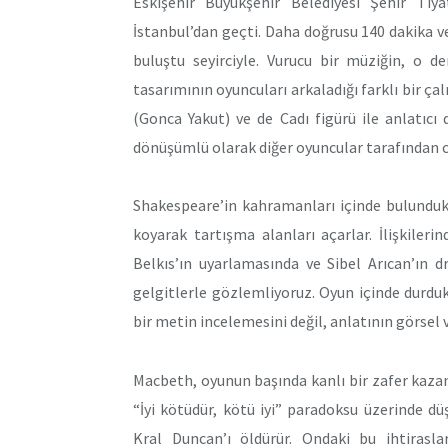
Eskişehir Büyükşehir Belediyesi Şehir Tiy
İstanbul’dan geçti. Daha doğrusu 140 dakika ve
buluştu seyirciyle. Vurucu bir müziğin, o de
tasarımının oyuncuları arkaladığı farklı bir 
(Gonca Yakut) ve de Cadı figürü ile anlatıcı
dönüşümlü olarak diğer oyuncular tarafından ca
Shakespeare’in kahramanları içinde bulunduk
koyarak tartışma alanları açarlar. İlişkiler
Belkıs’ın uyarlamasında ve Sibel Arıcan’ın dr
gelgitlerle gözlemliyoruz. Oyun içinde durdukla
bir metin incelemesini değil, anlatının görsel v
Macbeth, oyunun başında kanlı bir zafer kazanı
“İyi kötüdür, kötü iyi” paradoksu üzerinde dü
Kral Duncan’ı öldürür. Ondaki bu ihtirasl