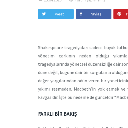
23.04.2023
Yorum yapılmamış
Tweet
Paylaş
P
Shakespeare tragedyaları sadece büyük tutkular
yönetim çarkının neden olduğu yıkımlar
tragedyalarında yönetsel düzensizliğe dair so
düne değil, bugüne dair bir sorgulama olduğunu
değer yargılarından ödün veren bir yöneticinin
yıkımı resmeden. Macbeth’in yok etmek ve 
kavgasıdır. İşte bu nedenle de günceldir “Mac
FARKLI BİR BAKIŞ