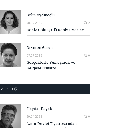
Selin Aydınoğlu
08.07.2026
2
Deniz Göktaş Ölü Deniz Üzerine
Dikmen Gürün
07.07.2026
0
Gerçeklerle Yüzleşmek ve
Belgesel Tiyatro
AÇIK KÖŞE
Haydar Bayak
29.04.2026
0
İzmir Devlet Tiyatrosu’ndan