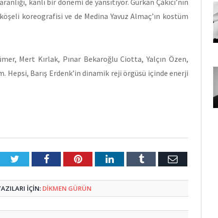
aranlığı, kanlı bir dönemi de yansıtıyor. Gürkan Çakıcı’nın
ki köşeli koreografisi ve de Medina Yavuz Almaç’ın kostüm
ümer, Mert Kırlak, Pınar Bekaroğlu Ciotta, Yalçın Özen,
 Hepsi, Barış Erdenk’in dinamik reji örgüsü içinde enerji
Twitter
Facebook
Pinterest
LinkedIn
Tumblr
E-
Posta
ZILARI IÇIN:
DIKMEN GÜRÜN