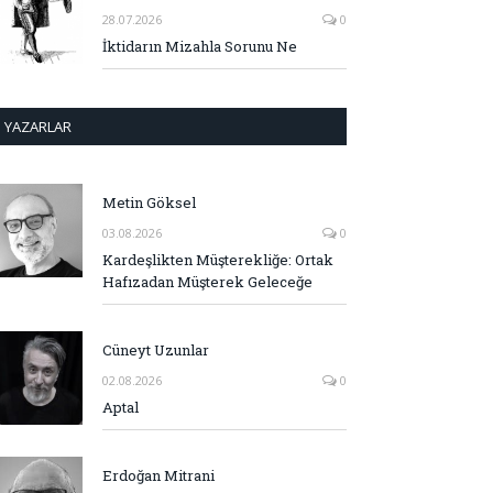
28.07.2026
0
İktidarın Mizahla Sorunu Ne
YAZARLAR
Metin Göksel
03.08.2026
0
Kardeşlikten Müşterekliğe: Ortak
Hafızadan Müşterek Geleceğe
Cüneyt Uzunlar
02.08.2026
0
Aptal
Erdoğan Mitrani