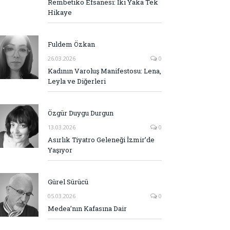
Rembetiko Efsanesi: İki Yaka Tek
Hikaye
Fuldem Özkan
26.03.2026
0
Kadının Varoluş Manifestosu: Lena,
Leyla ve Diğerleri
Özgür Duygu Durgun
13.03.2026
0
Asırlık Tiyatro Geleneği İzmir’de
Yaşıyor
Gürel Sürücü
05.03.2026
0
Medea’nın Kafasına Dair