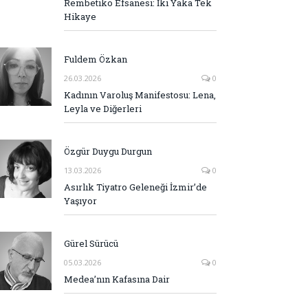
Rembetiko Efsanesi: İki Yaka Tek
Hikaye
Fuldem Özkan
26.03.2026
0
Kadının Varoluş Manifestosu: Lena,
Leyla ve Diğerleri
Özgür Duygu Durgun
13.03.2026
0
Asırlık Tiyatro Geleneği İzmir’de
Yaşıyor
Gürel Sürücü
05.03.2026
0
Medea’nın Kafasına Dair