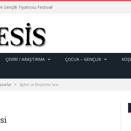
e Gençlik Tiyatrosu Festivali
ÇEVİRİ / ARAŞTIRMA
ÇOCUK – GENÇLIK
KÖŞE
»
azarlar
Eğitim ve Eleştirinin Sesi
si