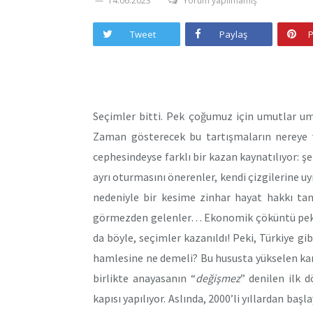
14.06.2023
Yorum yapılmamış
Tweet
Paylaş
P
Seçimler bitti. Pek çoğumuz için umutlar umu
Zaman gösterecek bu tartışmaların nereye va
cephesindeyse farklı bir kazan kaynatılıyor: şe
ayrı oturmasını önerenler, kendi çizgilerine u
nedeniyle bir kesime zinhar hayat hakkı tan
görmezden gelenler… Ekonomik çöküntü pek k
da böyle, seçimler kazanıldı! Peki, Türkiye gi
hamlesine ne demeli? Bu hususta yükselen karş
birlikte anayasanın “
değişmez
” denilen ilk 
kapısı yapılıyor. Aslında, 2000’li yıllardan baş