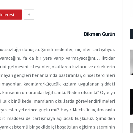
+
interest
Dikmen Gürün
tsuzluğa dönüştü. Şimdi nedenler, niçinler tartışılıyor.
racağını. Ya da bir yere varıp varmayacağını… İktidar
riat gelmesini isteyenler, okullarda kızların ve erkeklerin
ymayan gençleri her anlamda bastıranlar, cinsel tercihleri
ımayanlar, kadınlara/küçücük kızlara uygulanan şiddeti
imsenin umurunda değil sanki. Neden olsun ki? Öyle ya
bi laik bir ülkede imamların okullarda görevlendirilmeleri
ı sesler yeterince güçlü mü? Hayır. Meclis’in açılmasıyla
dört maddesi de tartışmaya açılacak kuşkusuz. Şimdiden
layarak sistemli bir şekilde içi boşaltılan eğitim sisteminin