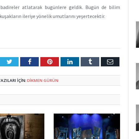
badireler atlatarak bugünlere geldik. Bugün de bilim
kuşakların ileriye yönelik umutlarını yeşertecektir.
Twitter
Facebook
Pinterest
LinkedIn
Tumblr
E-
Posta
ZILARI IÇIN:
DIKMEN GÜRÜN