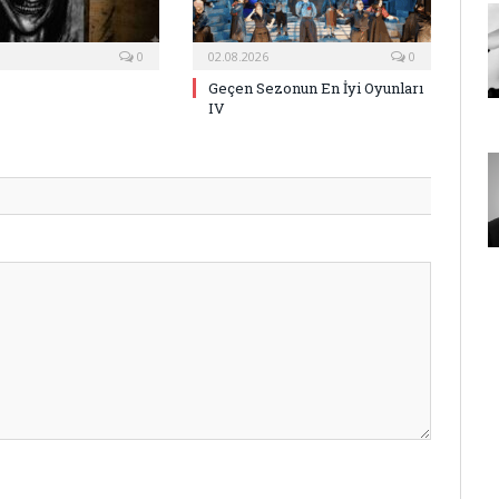
0
02.08.2026
0
Geçen Sezonun En İyi Oyunları
IV