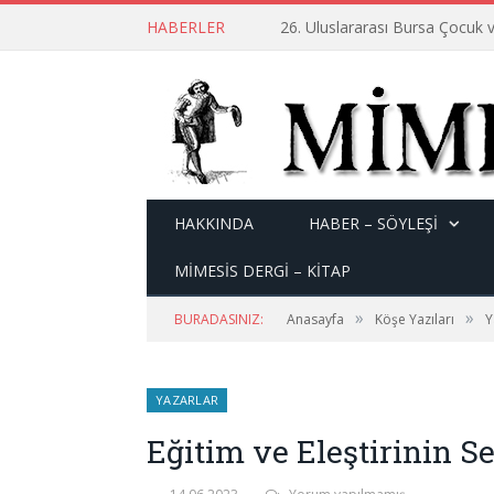
HABERLER
26. Uluslararası Bursa Çocuk v
HAKKINDA
HABER – SÖYLEŞI
MİMESİS DERGİ – KİTAP
»
»
BURADASINIZ:
Anasayfa
Köşe Yazıları
Y
YAZARLAR
Eğitim ve Eleştirinin Se