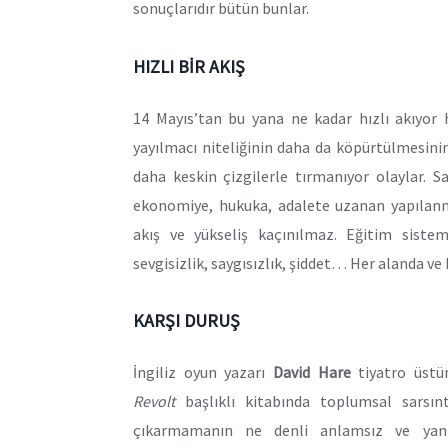
sonuçlarıdır bütün bunlar.
HIZLI BİR AKIŞ
14 Mayıs’tan bu yana ne kadar hızlı akıyor h
yayılmacı niteliğinin daha da köpürtülmesinin
daha keskin çizgilerle tırmanıyor olaylar. 
ekonomiye, hukuka, adalete uzanan yapılanm
akış ve yükseliş kaçınılmaz. Eğitim siste
sevgisizlik, saygısızlık, şiddet… Her alanda v
KARŞI DURUŞ
İngiliz oyun yazarı
David Hare
tiyatro üstün
Revolt
başlıklı kitabında toplumsal sarsın
çıkarmamanın ne denli anlamsız ve yanl