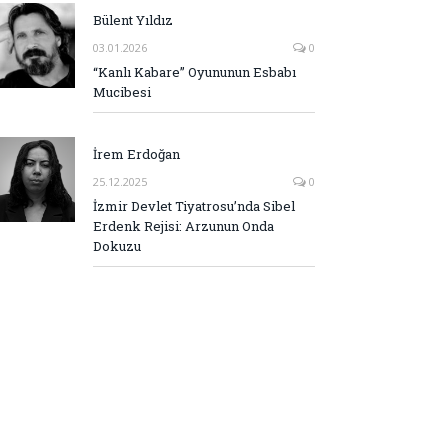
Bülent Yıldız
03.01.2026
0
“Kanlı Kabare” Oyununun Esbabı
Mucibesi
İrem Erdoğan
25.12.2025
0
İzmir Devlet Tiyatrosu’nda Sibel
Erdenk Rejisi: Arzunun Onda
Dokuzu