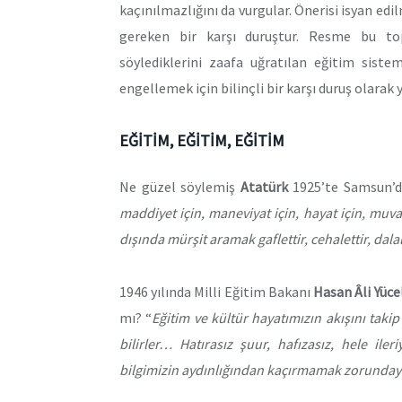
kaçınılmazlığını da vurgular. Önerisi isyan edil
gereken bir karşı duruştur. Resme bu top
söylediklerini zaafa uğratılan eğitim siste
engellemek için bilinçli bir karşı duruş olarak 
EĞİTİM, EĞİTİM, EĞİTİM
Ne güzel söylemiş
Atatürk
1925’te Samsun’da
maddiyet için, maneviyat için, hayat için, muvaf
dışında mürşit aramak gaflettir, cehalettir, dalal
1946 yılında Milli Eğitim Bakanı
Hasan Âli Yüce
mı? “
Eğitim ve kültür hayatımızın akışını taki
bilirler… Hatırasız şuur, hafızasız, hele il
bilgimizin aydınlığından kaçırmamak zorunda