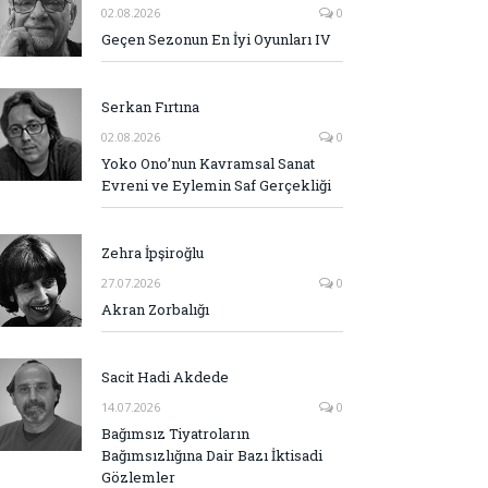
02.08.2026
0
Geçen Sezonun En İyi Oyunları IV
Serkan Fırtına
02.08.2026
0
Yoko Ono’nun Kavramsal Sanat
Evreni ve Eylemin Saf Gerçekliği
Zehra İpşiroğlu
27.07.2026
0
Akran Zorbalığı
Sacit Hadi Akdede
14.07.2026
0
Bağımsız Tiyatroların
Bağımsızlığına Dair Bazı İktisadi
Gözlemler