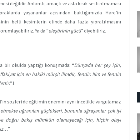
mesi değildir. Anlamlı, amaçlı ve asla kısık sesli olmaması
raklarda yaşananlar açısından baktığımızda Hare’in
minin belli kesimlerin elinde daha fazla yıpratılmasını
yorumlayabiliriz. Ya da “
eleştirinin gücü
” diyebiliriz.
 bir okulda yaptığı konuşmada: “
Dünyada her şey için,
fakiyat için en hakiki mürşit ilimdir, fendir. İlim ve fennin
ettir.
”1
l
’in sözleri de eğitimin önemini aynı incelikle vurgulamaz
p etmekte uğranılan güçlükleri, bununla uğraşanlar çok iyi
eriye doğru bakış mümkün olamayacağı için, hiçbir olayı
yız…
”