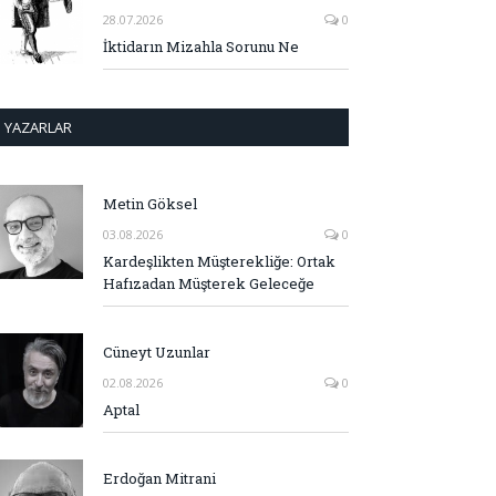
28.07.2026
0
İktidarın Mizahla Sorunu Ne
YAZARLAR
Metin Göksel
03.08.2026
0
Kardeşlikten Müşterekliğe: Ortak
Hafızadan Müşterek Geleceğe
Cüneyt Uzunlar
02.08.2026
0
Aptal
Erdoğan Mitrani