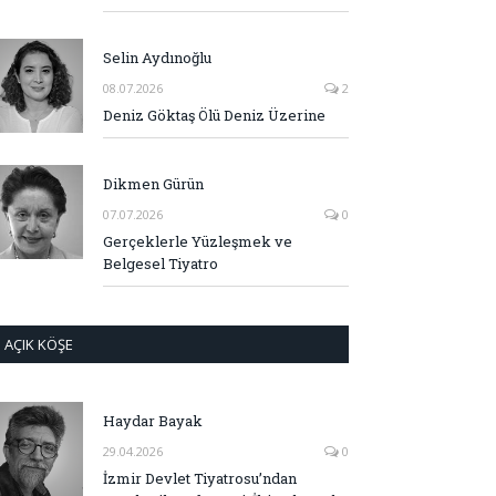
Selin Aydınoğlu
08.07.2026
2
Deniz Göktaş Ölü Deniz Üzerine
Dikmen Gürün
07.07.2026
0
Gerçeklerle Yüzleşmek ve
Belgesel Tiyatro
AÇIK KÖŞE
Haydar Bayak
29.04.2026
0
İzmir Devlet Tiyatrosu’ndan