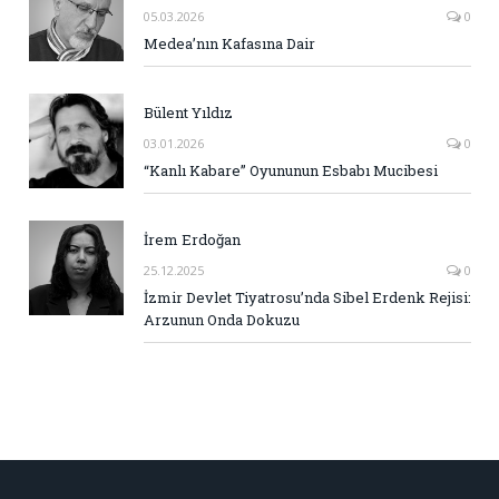
05.03.2026
0
Medea’nın Kafasına Dair
Bülent Yıldız
03.01.2026
0
“Kanlı Kabare” Oyununun Esbabı Mucibesi
İrem Erdoğan
25.12.2025
0
İzmir Devlet Tiyatrosu’nda Sibel Erdenk Rejisi:
Arzunun Onda Dokuzu