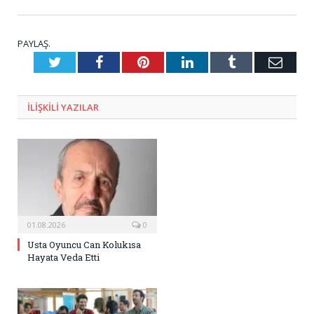
PAYLAŞ.
Twitter
Facebook
Pinterest
LinkedIn
Tumblr
E-
Posta
ILIŞKILI
YAZILAR
01.08.2026
0
Usta Oyuncu Can Kolukısa
Hayata Veda Etti