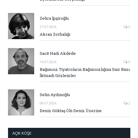
Zehra İpşiroğlu
27.07.2026
0
Akran Zorbalığı
Sacit Hadi Akdede
14.07.2026
0
Bağımsız Tiyatroların Bağımsızlığına Dair Bazı
İktisadi Gözlemler
Selin Aydınoğlu
08.07.2026
2
Deniz Göktaş Ölü Deniz Üzerine
AÇIK KÖŞE