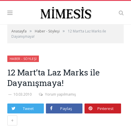
»
»
Anasayfa
Haber - Söyleşi
12 Mart’ta Laz Marks ile
Dayanışmaya!
HABER - SÖYLEŞI
12 Mart’ta Laz Marks ile
Dayanışmaya!
10.03.2010
Yorum yapılmamış
Tweet
Paylaş
Pinterest
+