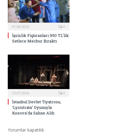
01.08.2026
0
İşsizlik Figüranları 950 TL’lik
Setlere Mecbur Bıraktı
25.07.2026
0
İstanbul Devlet Tiyatrosu,
‘Lysistrata’ Oyunuyla
Kosova’da Sahne Aldı
Yorumlar kapatıldı.