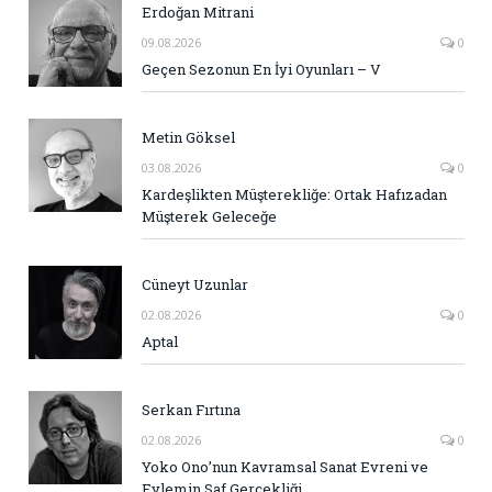
Erdoğan Mitrani
09.08.2026
0
Geçen Sezonun En İyi Oyunları – V
Metin Göksel
03.08.2026
0
Kardeşlikten Müşterekliğe: Ortak Hafızadan
Müşterek Geleceğe
Cüneyt Uzunlar
02.08.2026
0
Aptal
Serkan Fırtına
02.08.2026
0
Yoko Ono’nun Kavramsal Sanat Evreni ve
Eylemin Saf Gerçekliği