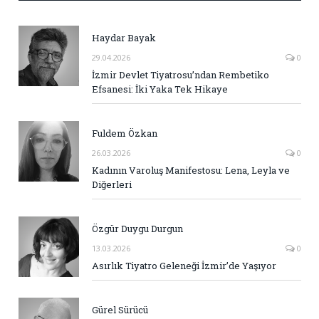
Haydar Bayak
29.04.2026
0
İzmir Devlet Tiyatrosu’ndan Rembetiko
Efsanesi: İki Yaka Tek Hikaye
Fuldem Özkan
26.03.2026
0
Kadının Varoluş Manifestosu: Lena, Leyla ve
Diğerleri
Özgür Duygu Durgun
13.03.2026
0
Asırlık Tiyatro Geleneği İzmir’de Yaşıyor
Gürel Sürücü