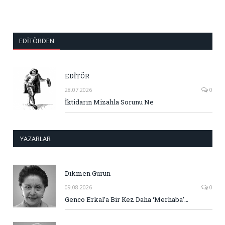
EDITÖRDEN
EDİTÖR
28.07.2026
0
İktidarın Mizahla Sorunu Ne
YAZARLAR
Dikmen Gürün
09.08.2026
0
Genco Erkal’a Bir Kez Daha ‘Merhaba’…