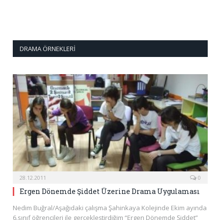
DRAMA ÖRNEKLERI
28.12.2011
0
Ergen Dönemde Şiddet Üzerine Drama Uygulaması
Nedim Buğral/Aşağıdaki çalışma Şahinkaya Kolejinde Ekim ayında
6.sınıf öğrencileri ile gerçekleştirdiğim “Ergen Dönemde Şiddet”