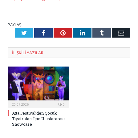
PAYLAŞ.
Twitter
Facebook
Pinterest
LinkedIn
Tumblr
E-
Posta
ILIŞKILI
YAZILAR
20.07.2026
0
Atta Festival’den Çocuk
Tiyatroları İçin Uluslararası
Showcase