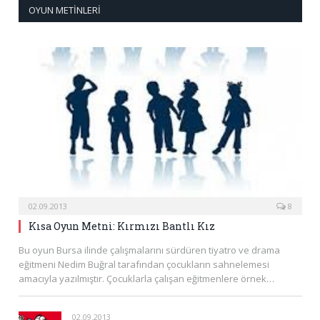
OYUN METINLERI
02.09.2013
8
Kısa Oyun Metni: Kırmızı Bantlı Kız
Bu oyun Bursa ilinde çalışmalarını sürdüren tiyatro ve drama
eğitmeni Nedim Buğral tarafından çocukların sahnelemesi
amacıyla yazılmıştır. Çocuklarla çalışan eğitmenlere örnek…
02.09.2013