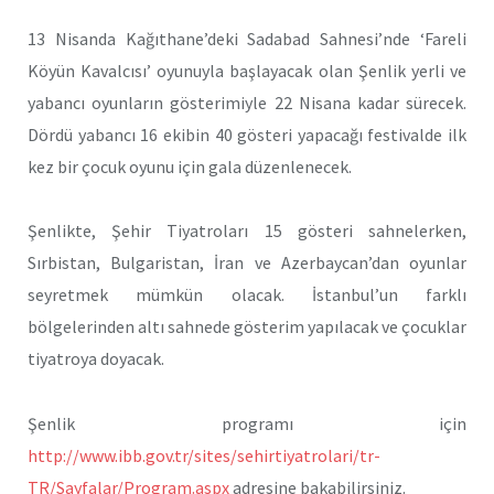
13 Nisanda Kağıthane’deki Sadabad Sahnesi’nde ‘Fareli
Köyün Kavalcısı’ oyunuyla başlayacak olan Şenlik yerli ve
yabancı oyunların gösterimiyle 22 Nisana kadar sürecek.
Dördü yabancı 16 ekibin 40 gösteri yapacağı festivalde ilk
kez bir çocuk oyunu için gala düzenlenecek.
Şenlikte, Şehir Tiyatroları 15 gösteri sahnelerken,
Sırbistan, Bulgaristan, İran ve Azerbaycan’dan oyunlar
seyretmek mümkün olacak. İstanbul’un farklı
bölgelerinden altı sahnede gösterim yapılacak ve çocuklar
tiyatroya doyacak.
Şenlik programı için
http://www.ibb.gov.tr/sites/sehirtiyatrolari/tr-
TR/Sayfalar/Program.aspx
adresine bakabilirsiniz.