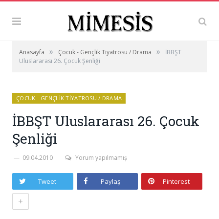
»
»
Anasayfa
Çocuk - Gençlik Tiyatrosu / Drama
İBBŞT
Uluslararası 26. Çocuk Şenliği
ÇOCUK - GENÇLIK TIYATROSU / DRAMA
İBBŞT Uluslararası 26. Çocuk
Şenliği
09.04.2010
Yorum yapılmamış
Tweet
Paylaş
Pinterest
+