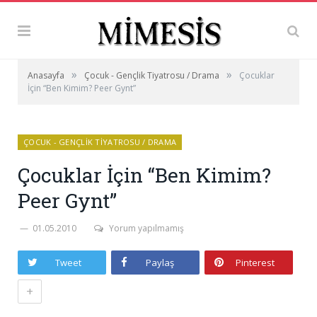
»
»
Anasayfa
Çocuk - Gençlik Tiyatrosu / Drama
Çocuklar
İçin “Ben Kimim? Peer Gynt”
ÇOCUK - GENÇLIK TIYATROSU / DRAMA
Çocuklar İçin “Ben Kimim?
Peer Gynt”
01.05.2010
Yorum yapılmamış
Tweet
Paylaş
Pinterest
+