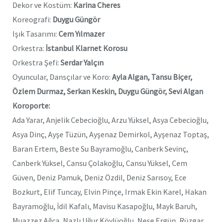
Dekor ve Kostüm:
Karina Cheres
Koreografi:
Duygu Güngör
Işık Tasarımı:
Cem Yılmazer
Orkestra:
İstanbul Klarnet Korosu
Orkestra Şefi:
Serdar Yalçın
Oyuncular, Dansçılar ve Koro:
Ayla Algan, Tansu Biçer,
Özlem Durmaz, Serkan Keskin, Duygu Güngör, Sevi Algan
Koroporte:
Ada Yarar, Anjelik Cebecioğlu, Arzu Yüksel, Asya Cebecioğlu,
Asya Dinç, Ayşe Tüzün, Ayşenaz Demirkol, Ayşenaz Toptaş,
Baran Ertem, Beste Su Bayramoğlu, Canberk Sevinç,
Canberk Yüksel, Cansu Çolakoğlu, Cansu Yüksel, Cem
Güven, Deniz Pamuk, Deniz Özdil, Deniz Sarısoy, Ece
Bozkurt, Elif Tuncay, Elvin Pinçe, Irmak Ekin Karel, Hakan
Bayramoğlu, İdil Kafalı, Mavisu Kasapoğlu, Mayk Baruh,
Muazzez Ağca, Nazlı Uğur Köylüoğlu, Neşe Ergün, Rüzgar