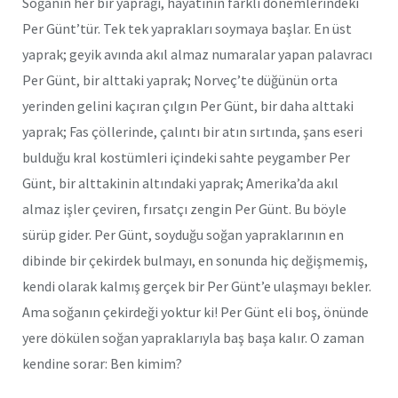
Soğanın her bir yaprağı, hayatının farklı dönemlerindeki
Per Günt’tür. Tek tek yaprakları soymaya başlar. En üst
yaprak; geyik avında akıl almaz numaralar yapan palavracı
Per Günt, bir alttaki yaprak; Norveç’te düğünün orta
yerinden gelini kaçıran çılgın Per Günt, bir daha alttaki
yaprak; Fas çöllerinde, çalıntı bir atın sırtında, şans eseri
bulduğu kral kostümleri içindeki sahte peygamber Per
Günt, bir alttakinin altındaki yaprak; Amerika’da akıl
almaz işler çeviren, fırsatçı zengin Per Günt. Bu böyle
sürüp gider. Per Günt, soyduğu soğan yapraklarının en
dibinde bir çekirdek bulmayı, en sonunda hiç değişmemiş,
kendi olarak kalmış gerçek bir Per Günt’e ulaşmayı bekler.
Ama soğanın çekirdeği yoktur ki! Per Günt eli boş, önünde
yere dökülen soğan yapraklarıyla baş başa kalır. O zaman
kendine sorar: Ben kimim?