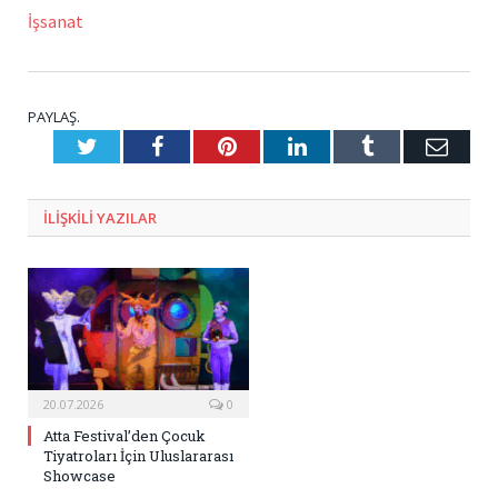
İşsanat
PAYLAŞ.
Twitter
Facebook
Pinterest
LinkedIn
Tumblr
E-
Posta
ILIŞKILI
YAZILAR
20.07.2026
0
Atta Festival’den Çocuk
Tiyatroları İçin Uluslararası
Showcase