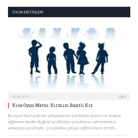
OYUN METINLERI
02.09.2013
8
Kısa Oyun Metni: Kırmızı Bantlı Kız
Bu oyun Bursa ilinde çalışmalarını sürdüren tiyatro ve drama
eğitmeni Nedim Buğral tarafından çocukların sahnelemesi
amacıyla yazılmıştır. Çocuklarla çalışan eğitmenlere örnek…