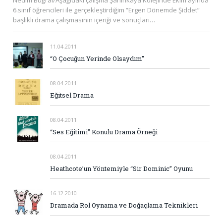
6.sınıf öğrencileri ile gerçekleştirdiğim “Ergen Dönemde Şiddet”
başlıklı drama çalışmasının içeriği ve sonuçları…
11.04.2011
“O Çocuğun Yerinde Olsaydım”
08.04.2011
Eğitsel Drama
08.04.2011
“Ses Eğitimi” Konulu Drama Örneği
08.04.2011
Heathcote’un Yöntemiyle “Sir Dominic” Oyunu
16.12.2010
Dramada Rol Oynama ve Doğaçlama Teknikleri