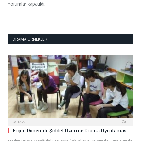
Yorumlar kapatıldı.
DRAMA ÖRNEKLERI
28.12.2011
0
Ergen Dönemde Şiddet Üzerine Drama Uygulaması
Nedim Buğral/Aşağıdaki çalışma Şahinkaya Kolejinde Ekim ayında