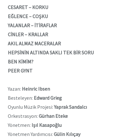
CESARET – KORKU
EĞLENCE – COŞKU
YALANLAR – İTİRAFLAR
CİNLER – KRALLAR
AKIL ALMAZ MACERALAR
HEPSİNİN ALTINDA SAKLI TEK BİR SORU
BEN KİMİM?
PEER GYNT
Yazan:
Heinric Ibsen
Besteleyen:
Edward Grieg
Oyunlu Müzik Projesi:
Yaprak Sandalcı
Orkestrasyon:
Gürhan Eteke
Yönetmen:
Işıl Kasapoğlu
Yönetmen Yardımcısı:
Gülin Kılıçay