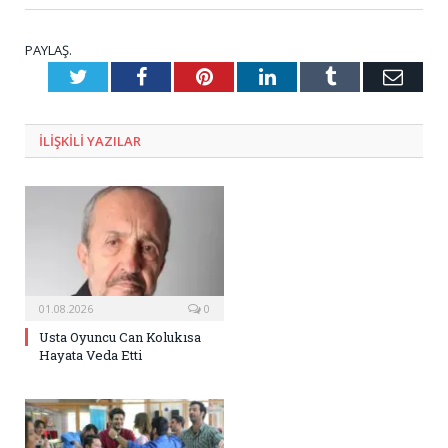
PAYLAŞ.
Twitter
Facebook
Pinterest
LinkedIn
Tumblr
E-
Posta
ILIŞKILI
YAZILAR
01.08.2026
0
Usta Oyuncu Can Kolukısa
Hayata Veda Etti