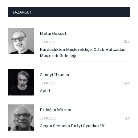
YAZARLAR
Metin Göksel
03.08.2026
0
Kardeşlikten Müşterekliğe: Ortak Hafızadan
Müşterek Geleceğe
Cüneyt Uzunlar
02.08.2026
0
Aptal
Erdoğan Mitrani
02.08.2026
0
Geçen Sezonun En İyi Oyunları IV