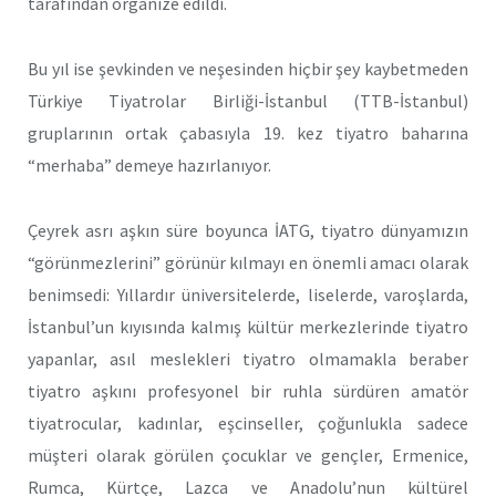
tarafından organize edildi.
Bu yıl ise şevkinden ve neşesinden hiçbir şey kaybetmeden
Türkiye Tiyatrolar Birliği-İstanbul (TTB-İstanbul)
gruplarının ortak çabasıyla 19. kez tiyatro baharına
“merhaba” demeye hazırlanıyor.
Çeyrek asrı aşkın süre boyunca İATG, tiyatro dünyamızın
“görünmezlerini” görünür kılmayı en önemli amacı olarak
benimsedi: Yıllardır üniversitelerde, liselerde, varoşlarda,
İstanbul’un kıyısında kalmış kültür merkezlerinde tiyatro
yapanlar, asıl meslekleri tiyatro olmamakla beraber
tiyatro aşkını profesyonel bir ruhla sürdüren amatör
tiyatrocular, kadınlar, eşcinseller, çoğunlukla sadece
müşteri olarak görülen çocuklar ve gençler, Ermenice,
Rumca, Kürtçe, Lazca ve Anadolu’nun kültürel