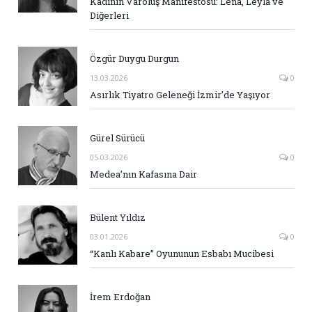
Kadının Varoluş Manifestosu: Lena, Leyla ve
Diğerleri
Özgür Duygu Durgun
13.03.2026
0
Asırlık Tiyatro Geleneği İzmir’de Yaşıyor
Gürel Sürücü
05.03.2026
0
Medea’nın Kafasına Dair
Bülent Yıldız
03.01.2026
0
“Kanlı Kabare” Oyununun Esbabı Mucibesi
İrem Erdoğan