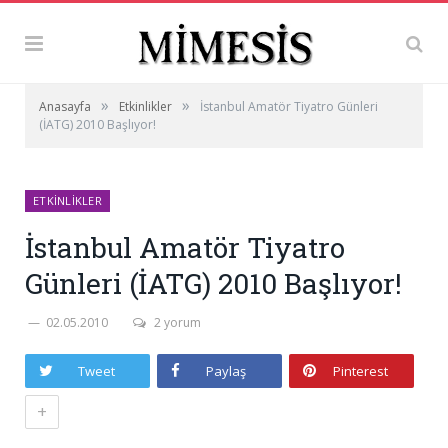
»
»
Anasayfa
Etkinlikler
İstanbul Amatör Tiyatro Günleri
(İATG) 2010 Başlıyor!
ETKINLIKLER
İstanbul Amatör Tiyatro
Günleri (İATG) 2010 Başlıyor!
02.05.2010
2 yorum
Tweet
Paylaş
Pinterest
+