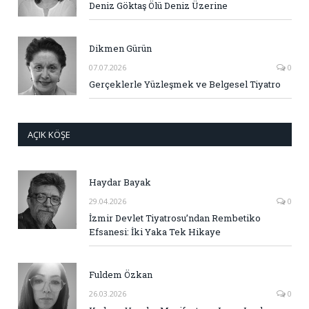
Deniz Göktaş Ölü Deniz Üzerine
Dikmen Gürün
07.07.2026
0
Gerçeklerle Yüzleşmek ve Belgesel Tiyatro
AÇIK KÖŞE
Haydar Bayak
29.04.2026
0
İzmir Devlet Tiyatrosu’ndan Rembetiko
Efsanesi: İki Yaka Tek Hikaye
Fuldem Özkan
26.03.2026
0