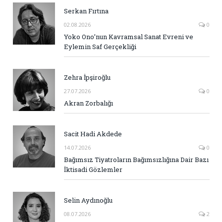
Serkan Fırtına
02.08.2026
0
Yoko Ono’nun Kavramsal Sanat Evreni ve
Eylemin Saf Gerçekliği
Zehra İpşiroğlu
27.07.2026
0
Akran Zorbalığı
Sacit Hadi Akdede
14.07.2026
0
Bağımsız Tiyatroların Bağımsızlığına Dair Bazı
İktisadi Gözlemler
Selin Aydınoğlu
08.07.2026
2