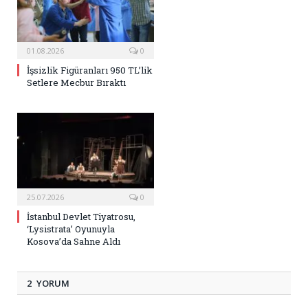
01.08.2026
0
İşsizlik Figüranları 950 TL’lik
Setlere Mecbur Bıraktı
25.07.2026
0
İstanbul Devlet Tiyatrosu,
‘Lysistrata’ Oyunuyla
Kosova’da Sahne Aldı
2 YORUM