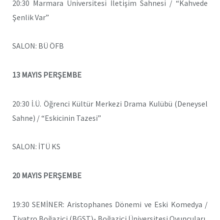
20:30 Marmara Üniversitesi İletişim Sahnesi / “Kahvede
Şenlik Var”
SALON: BÜ ÖFB
13 MAYIS PERŞEMBE
20:30 İ.Ü. Öğrenci Kültür Merkezi Drama Kulübü (Deneysel
Sahne) / “Eskicinin Tazesi”
SALON: İTÜ KS
20 MAYIS PERŞEMBE
19:30 SEMİNER: Aristophanes Dönemi ve Eski Komedya /
Tiyatro Boğaziçi (BGST)- Boğaziçi Üniversitesi Oyuncuları