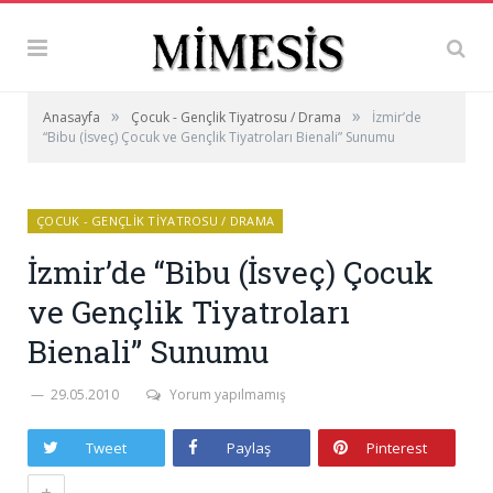
»
»
Anasayfa
Çocuk - Gençlik Tiyatrosu / Drama
İzmir’de
“Bibu (İsveç) Çocuk ve Gençlik Tiyatroları Bienali” Sunumu
ÇOCUK - GENÇLIK TIYATROSU / DRAMA
İzmir’de “Bibu (İsveç) Çocuk
ve Gençlik Tiyatroları
Bienali” Sunumu
29.05.2010
Yorum yapılmamış
Tweet
Paylaş
Pinterest
+