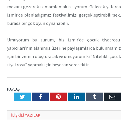
mekanı gezerek tamamlamak istiyorum. Gelecek yıllarda
İzmir’de planladığımız festivalimizi gerçekleştirebilirsek,
burada bir çok oyun oynanabilir.
Umuyorum bu sunum, biz İzmir’de çocuk tiyatrosu
yapıcıları’nın alanımız üzerine paylaşımlarda bulunmamız
için bir zemin oluşturacak ve umuyorum ki “Nitelikli çocuk
tiyatrosu” yapmak için heyecan verecektir.
PAYLAŞ.
Twitter
Facebook
Pinterest
LinkedIn
Tumblr
E-
Posta
ILIŞKILI
YAZILAR